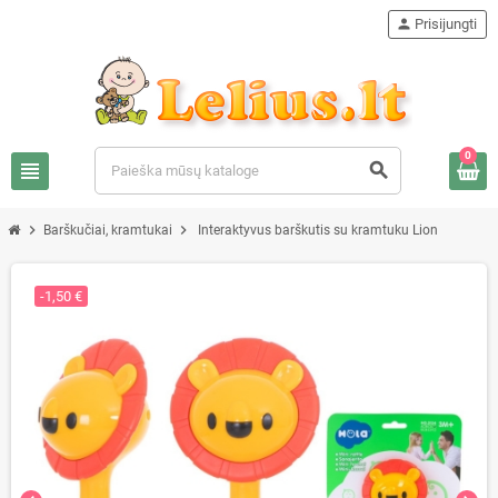
person
Prisijungti
0
view_headline
search
chevron_right
chevron_right
Barškučiai, kramtukai
Interaktyvus barškutis su kramtuku Lion
-1,50 €