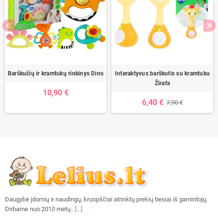
Barškučių ir kramtukų rinkinys Dino
Interaktyvus barškutis su kramtuku
Žirafa
10,90 €
6,40 €
7,90 €
Daugybė įdomių ir naudingų, kruopščiai atrinktų prekių tiesiai iš gamintojų.
Dirbame nuo 2010 metų..
[...]