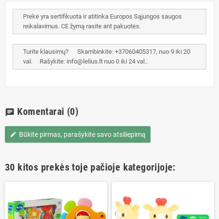
Prekė yra sertifikuota ir atitinka Europos Sąjungos saugos
reikalavimus. CE žymą rasite ant pakuotės.
Turite klausimų? Skambinkite: +37060405317, nuo 9 iki 20
val. Rašykite: info@lelius.lt nuo 0 iki 24 val..
Komentarai
(0)
chat
Būkite pirmas, parašykite savo atsiliepimą
edit
30 kitos prekės toje pačioje kategorijoje: