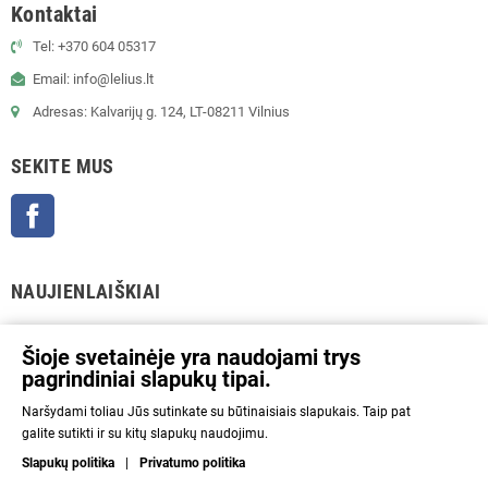
Kontaktai
Tel: +370 604 05317
Email: info@lelius.lt
Adresas: Kalvarijų g. 124, LT-08211 Vilnius
SEKITE MUS
Facebook
NAUJIENLAIŠKIAI
GERAI
Šioje svetainėje yra naudojami trys
pagrindiniai slapukų tipai.
Prenumeratos galėsite atsisakyti bet kuriuo metu. Tam tikslui mūsų kontaktinę
Naršydami toliau Jūs sutinkate su būtinaisiais slapukais. Taip pat
informaciją rasite parduotuvės taisyklėse.
galite sutikti ir su kitų slapukų naudojimu.
Aš sutinku su Privatumo politika ir asmens duomenų tvarkymu.
Slapukų politika
|
Privatumo politika