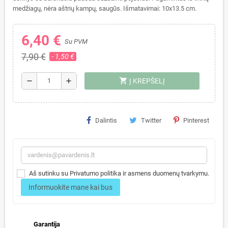
medžiagų, nėra aštrių kampų, saugūs. Išmatavimai: 10x13.5 cm.
6,40 €
Su PVM
7,90 €
- 1,50 €
shopping_cart
remove
add
Į KREPŠELĮ
Dalintis
Twitter
Pinterest
Aš sutinku su Privatumo politika ir asmens duomenų tvarkymu.
Informuokite mane kai bus
Garantija