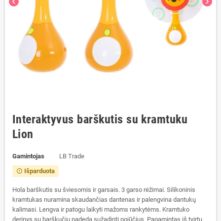
chevron_left
chevron_right
Interaktyvus barškutis su kramtuku
Lion
Gamintojas
LB Trade
Išparduota
error_outline
Hola barškutis su šviesomis ir garsais. 3 garso rėžimai. Silikoninis
kramtukas nuramina skaudančias dantenas ir palengvina dantukų
kalimasi. Lengva ir patogu laikyti mažoms rankytėms. Kramtuko
derinys su barškučiu padeda sužadinti pojūčius. Pagamintas iš tvirtų