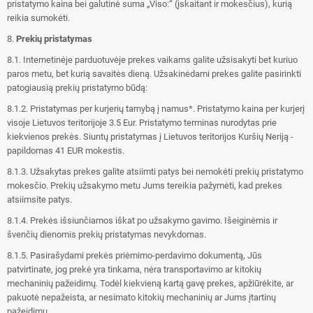
pristatymo kaina bei galutinė suma „Viso:“ (įskaitant ir mokesčius), kurią
reikia sumokėti.
8.
Prekių pristatymas
8.1. Internetinėje parduotuvėje prekes vaikams galite užsisakyti bet kuriuo
paros metu, bet kurią savaitės dieną. Užsakinėdami prekes galite pasirinkti
patogiausią prekių pristatymo būdą:
8.1.2. Pristatymas per kurjerių tarnybą į namus*. Pristatymo kaina per kurjerį
visoje Lietuvos teritorijoje 3.5 Eur. Pristatymo terminas nurodytas prie
kiekvienos prekės. Siuntų pristatymas į Lietuvos teritorijos Kuršių Neriją -
papildomas 41 EUR mokestis.
8.1.3. Užsakytas prekes galite atsiimti patys bei nemokėti prekių pristatymo
mokesčio. Prekių užsakymo metu Jums tereikia pažymėti, kad prekes
atsiimsite patys.
8.1.4. Prekės išsiunčiamos iškat po užsakymo gavimo. Išeiginėmis ir
švenčių dienomis prekių pristatymas nevykdomas.
8.1.5. Pasirašydami prekės priėmimo-perdavimo dokumentą, Jūs
patvirtinate, jog prekė yra tinkama, nėra transportavimo ar kitokių
mechaninių pažeidimų. Todėl kiekvieną kartą gavę prekes, apžiūrėkite, ar
pakuotė nepažeista, ar nesimato kitokių mechaninių ar Jums įtartinų
pažeidimų.