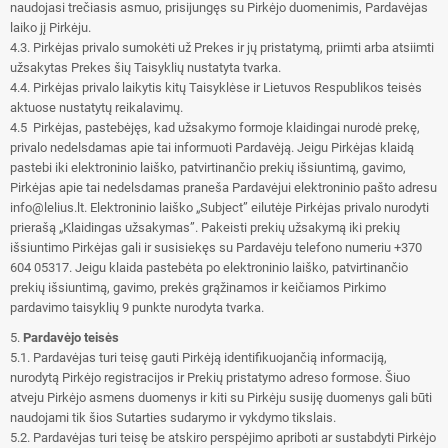
naudojasi trečiasis asmuo, prisijungęs su Pirkėjo duomenimis, Pardavėjas
laiko jį Pirkėju.
4.3. Pirkėjas privalo sumokėti už Prekes ir jų pristatymą, priimti arba atsiimti
užsakytas Prekes šių Taisyklių nustatyta tvarka.
4.4. Pirkėjas privalo laikytis kitų Taisyklėse ir Lietuvos Respublikos teisės
aktuose nustatytų reikalavimų.
4.5 Pirkėjas, pastebėjęs, kad užsakymo formoje klaidingai nurodė prekę,
privalo nedelsdamas apie tai informuoti Pardavėją. Jeigu Pirkėjas klaidą
pastebi iki elektroninio laiško, patvirtinančio prekių išsiuntimą, gavimo,
Pirkėjas apie tai nedelsdamas praneša Pardavėjui elektroninio pašto adresu
info@lelius.lt. Elektroninio laiško „Subject” eilutėje Pirkėjas privalo nurodyti
prierašą „Klaidingas užsakymas”. Pakeisti prekių užsakymą iki prekių
išsiuntimo Pirkėjas gali ir susisiekęs su Pardavėju telefono numeriu +370
604 05317. Jeigu klaida pastebėta po elektroninio laiško, patvirtinančio
prekių išsiuntimą, gavimo, prekės grąžinamos ir keičiamos Pirkimo
pardavimo taisyklių 9 punkte nurodyta tvarka.
5.
Pardavėjo teisės
5.1. Pardavėjas turi teisę gauti Pirkėją identifikuojančią informaciją,
nurodytą Pirkėjo registracijos ir Prekių pristatymo adreso formose. Šiuo
atveju Pirkėjo asmens duomenys ir kiti su Pirkėju susiję duomenys gali būti
naudojami tik šios Sutarties sudarymo ir vykdymo tikslais.
5.2. Pardavėjas turi teisę be atskiro perspėjimo apriboti ar sustabdyti Pirkėjo