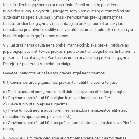
teisę iš klientui grąžinamos sumos išskaičiuoti suteiktą papildomos
nuolaidos sumą. Pavyzdžiui, įsigyjant BabyBjorn gultuką automatiškai yra
suteikiamas specialus pasiūlymas - nemokamas prekių pristatymas,
tačiau, jei klientas grąžina vieną ar daugiau prekių, tuomet pritaikytas
nemokamo pristatymo pasiūlymas yra atšaukiamas ir pristatymo kaina yra
išskaičiuojama iš grąžinamos sumos.
9.3 Kai grąžinama gauta ne ta prekė ir/ar nekokybiška prekė, Pardavėjas
įsipareigoja pasiimti tokias prekes ir jas pakeisti analogiškomis tinkamomis
prekėmis. Tuo atveju, kai Pardavėjas neturi analogiškų prekių, jis grąžina
Pirkėjui už prekę(es) sumokėtus pinigus.
Dėvėtos, naudotos ar pažeistos prekės atgal nepriimamos.
9.4 Keičiamos arba grąžinamos prekės turi atitikti šiuos kriterijus:
a) Prieš siųsdami prekę mums, įsitikinkite, jog visos etiketės prisegtos.
b) Grąžinama prekė turi būti originalioje tvarkingoje pakuotėje;
c) Prekė turi būti Pirkėjo nesugadinta;
d) Prekė turi būti nepraradusi prekinės išvaizdos (nepažeistos etiketės,
nenuplėštos apsauginės plėvelės ir kt.)
e) Grąžinama prekė turi būti tos pačios komplektacijos, kokios buvo Pirkėjo
gauta;
9.5 www.lelius.lt, gavę keičiamą ar grąžinamą prekę per 7 darbo dienas