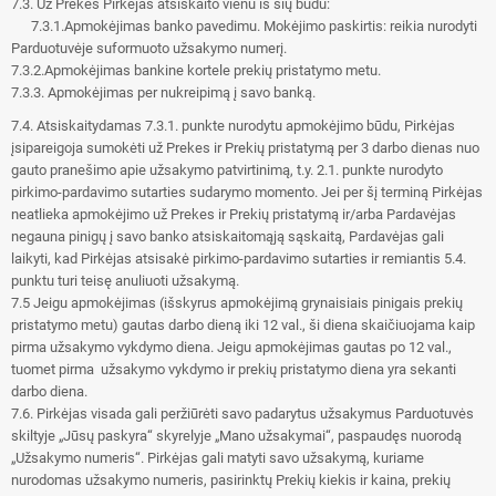
7.3. Už Prekes Pirkėjas atsiskaito vienu iš šių būdu:
7.3.1.Apmokėjimas banko pavedimu. Mokėjimo paskirtis: reikia nurodyti
Parduotuvėje suformuoto užsakymo numerį.
7.3.2.Apmokėjimas bankine kortele prekių pristatymo metu.
7.3.3. Apmokėjimas per nukreipimą į savo banką.
7.4. Atsiskaitydamas 7.3.1. punkte nurodytu apmokėjimo būdu, Pirkėjas
įsipareigoja sumokėti už Prekes ir Prekių pristatymą per 3 darbo dienas nuo
gauto pranešimo apie užsakymo patvirtinimą, t.y. 2.1. punkte nurodyto
pirkimo-pardavimo sutarties sudarymo momento. Jei per šį terminą Pirkėjas
neatlieka apmokėjimo už Prekes ir Prekių pristatymą ir/arba Pardavėjas
negauna pinigų į savo banko atsiskaitomąją sąskaitą, Pardavėjas gali
laikyti, kad Pirkėjas atsisakė pirkimo-pardavimo sutarties ir remiantis 5.4.
punktu turi teisę anuliuoti užsakymą.
7.5 Jeigu apmokėjimas (išskyrus apmokėjimą grynaisiais pinigais prekių
pristatymo metu) gautas darbo dieną iki 12 val., ši diena skaičiuojama kaip
pirma užsakymo vykdymo diena. Jeigu apmokėjimas gautas po 12 val.,
tuomet pirma užsakymo vykdymo ir prekių pristatymo diena yra sekanti
darbo diena.
7.6. Pirkėjas visada gali peržiūrėti savo padarytus užsakymus Parduotuvės
skiltyje „Jūsų paskyra“ skyrelyje „Mano užsakymai“, paspaudęs nuorodą
„Užsakymo numeris“. Pirkėjas gali matyti savo užsakymą, kuriame
nurodomas užsakymo numeris, pasirinktų Prekių kiekis ir kaina, prekių