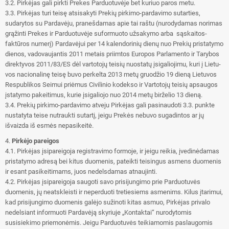
3.2. Pirkėjas gali pirkti Prekes Parduotuvėje bet kuriuo paros metu.
3.3. Pirkėjas turi teisę atsisakyti Prekių pirkimo-pardavimo sutarties,
sudarytos su Pardavėju, pranešdamas apie tai raštu (nurodydamas norimas
grąžinti Prekes ir Parduotuvėje suformuoto užsakymo arba sąskaitos-
faktūros numerį) Pardavėjui per 14 kalendorinių dienų nuo Prekių pristatymo
dienos, vadovaujantis 2011 me­tais pri­im­tos Eu­ro­pos Par­la­men­to ir Ta­ry­bos
di­rek­ty­vos 2011/83/ES dėl var­to­to­jų tei­sių nuo­sta­tų įsi­ga­lio­ji­mu, kuri į Lie­tu­
vos na­cio­na­li­nę tei­sę bu­vo per­kel­ta 2013 me­tų gruo­džio 19 die­ną Lie­tu­vos
Res­pub­li­kos Sei­mui pri­ėmus Ci­vi­li­nio ko­dek­so ir Var­to­to­jų tei­sių ap­sau­gos
įsta­ty­mo pa­kei­ti­mus, ku­rie įsi­ga­lio­jo nuo 2014 me­tų bir­že­lio 13 die­ną.
3.4. Prekių pirkimo-pardavimo atveju Pirkėjas gali pasinaudoti 3.3. punkte
nustatyta teise nutraukti sutartį, jeigu Prekės nebuvo sugadintos ar jų
išvaizda iš esmės nepasikeitė.
4.
Pirkėjo pareigos
4.1. Pirkėjas įsipareigoja registravimo formoje, ir jeigu reikia, įvedinėdamas
pristatymo adresą bei kitus duomenis, pateikti teisingus asmens duomenis
ir esant pasikeitimams, juos nedelsdamas atnaujinti.
4.2. Pirkėjas įsipareigoja saugoti savo prisijungimo prie Parduotuvės
duomenis, jų neatskleisti ir neperduoti tretiesiems asmenims. Kilus įtarimui,
kad prisijungimo duomenis galėjo sužinoti kitas asmuo, Pirkėjas privalo
nedelsiant informuoti Pardavėją skyriuje „Kontaktai“ nurodytomis
susisiekimo priemonėmis. Jeigu Parduotuvės teikiamomis paslaugomis