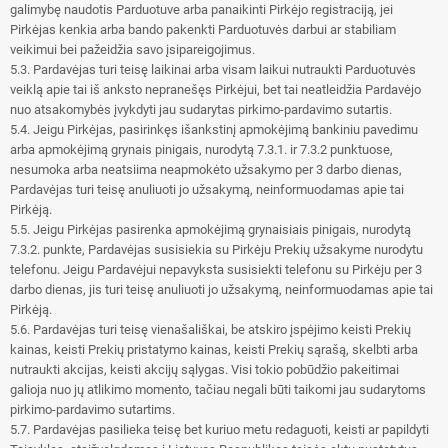
galimybę naudotis Parduotuve arba panaikinti Pirkėjo registraciją, jei
Pirkėjas kenkia arba bando pakenkti Parduotuvės darbui ar stabiliam
veikimui bei pažeidžia savo įsipareigojimus.
5.3. Pardavėjas turi teisę laikinai arba visam laikui nutraukti Parduotuvės
veiklą apie tai iš anksto nepranešęs Pirkėjui, bet tai neatleidžia Pardavėjo
nuo atsakomybės įvykdyti jau sudarytas pirkimo-pardavimo sutartis.
5.4. Jeigu Pirkėjas, pasirinkęs išankstinį apmokėjimą bankiniu pavedimu
arba apmokėjimą grynais pinigais, nurodytą 7.3.1. ir 7.3.2 punktuose,
nesumoka arba neatsiima neapmokėto užsakymo per 3 darbo dienas,
Pardavėjas turi teisę anuliuoti jo užsakymą, neinformuodamas apie tai
Pirkėją.
5.5. Jeigu Pirkėjas pasirenka apmokėjimą grynaisiais pinigais, nurodytą
7.3.2. punkte, Pardavėjas susisiekia su Pirkėju Prekių užsakyme nurodytu
telefonu. Jeigu Pardavėjui nepavyksta susisiekti telefonu su Pirkėju per 3
darbo dienas, jis turi teisę anuliuoti jo užsakymą, neinformuodamas apie tai
Pirkėją.
5.6. Pardavėjas turi teisę vienašališkai, be atskiro įspėjimo keisti Prekių
kainas, keisti Prekių pristatymo kainas, keisti Prekių sąrašą, skelbti arba
nutraukti akcijas, keisti akcijų sąlygas. Visi tokio pobūdžio pakeitimai
galioja nuo jų atlikimo momento, tačiau negali būti taikomi jau sudarytoms
pirkimo-pardavimo sutartims.
5.7. Pardavėjas pasilieka teisę bet kuriuo metu redaguoti, keisti ar papildyti