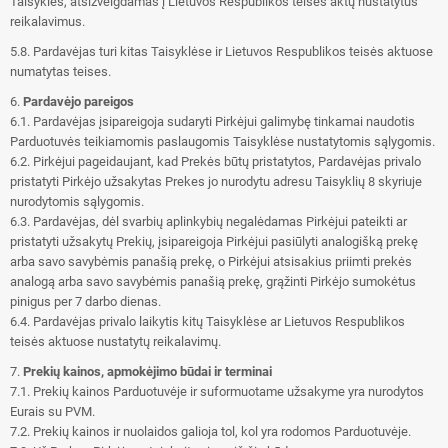
Taisykles, atsižvelgdamas į Lietuvos Respublikos teisės aktų nustatytus
reikalavimus.
5.8. Pardavėjas turi kitas Taisyklėse ir Lietuvos Respublikos teisės aktuose
numatytas teises.
6.
Pardavėjo pareigos
6.1. Pardavėjas įsipareigoja sudaryti Pirkėjui galimybę tinkamai naudotis
Parduotuvės teikiamomis paslaugomis Taisyklėse nustatytomis sąlygomis.
6.2. Pirkėjui pageidaujant, kad Prekės būtų pristatytos, Pardavėjas privalo
pristatyti Pirkėjo užsakytas Prekes jo nurodytu adresu Taisyklių 8 skyriuje
nurodytomis sąlygomis.
6.3. Pardavėjas, dėl svarbių aplinkybių negalėdamas Pirkėjui pateikti ar
pristatyti užsakytų Prekių, įsipareigoja Pirkėjui pasiūlyti analogišką prekę
arba savo savybėmis panašią prekę, o Pirkėjui atsisakius priimti prekės
analogą arba savo savybėmis panašią prekę, grąžinti Pirkėjo sumokėtus
pinigus per 7 darbo dienas.
6.4. Pardavėjas privalo laikytis kitų Taisyklėse ar Lietuvos Respublikos
teisės aktuose nustatytų reikalavimų.
7.
Prekių kainos, apmokėjimo būdai ir terminai
7.1. Prekių kainos Parduotuvėje ir suformuotame užsakyme yra nurodytos
Eurais su PVM.
7.2. Prekių kainos ir nuolaidos galioja tol, kol yra rodomos Parduotuvėje.