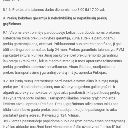
8.1.6. Prekės pristatomos darbo dienomis nuo 8.00 iki 17.00 val.
9.
Prekių kokybės garantija ir nekokybiškų ar nepatikusių prekių
grąžinimas
9.1. Visoms elektroninėje parduotuvėje Lelius.lt parduodamoms prekėms
suteikiama tokia prekių kokybės garantija, kurią suteikia parduodamų
prekių gamintojai ar jų atstovai. Priklausomai nuo prekės specifikos, ji gali
būti skirtinga bet nemažiau kaip 24 mėn. Prekės garantinis talonas yra PVM
sąskaita-faktūra, kurį yra Jūsų paskyroje. Dėl prekių remonto garantiniu
laikotarpiu kreipkitės į lelius.lt administraciją ir mes aptarsime tolimesnius
prekių garantinio aptarnavimo veiksmus.
Visas išlaidas, susijusias su
prekės transportavimu į garantinį centrą ir iš jo, apmoka Pirkėjas.
9.2 Bet kurią mūsų internetinėje parduotuvėje www.lelius.lt įsigytą naują
prekę per 14 kalendorinių dienų nuo užsakymo gavimo galite grąžinti ir
atgauti už prekę sumokėtus pinigus arba pasikeisti į kitą patikusią prekę,
išskyrus transporto kaštus. Transporto išlaidas prekės grąžinimo arba
keitimo atveju apmoka Pirkėjas. Prekių grąžinimas atliekamas tokiu pat
būdu kaip ir buvo gauta prekė: pasinaudojant kurjerio paslaugomis arba
pristatant prekę adresu: Kalvarijų g. 124, Vilnius.
Jei klientas pasinaudojo papildoma nuolaida (pvz. nemokamas pristatymas)
ir vėliau atšaukė (grąžino) bent vieną prekę iš šio užsakymo, "Lelius.lt" turi