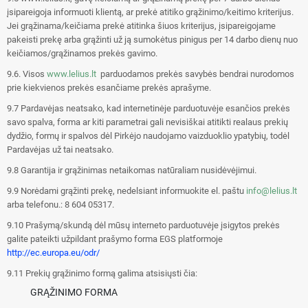
įsipareigoja informuoti klientą, ar prekė atitiko grąžinimo/keitimo kriterijus.
Jei grąžinama/keičiama prekė atitinka šiuos kriterijus, įsipareigojame
pakeisti prekę arba grąžinti už ją sumokėtus pinigus per 14 darbo dienų nuo
keičiamos/grąžinamos prekės gavimo.
9.6. Visos
www.lelius.lt
parduodamos prekės savybės bendrai nurodomos
prie kiekvienos prekės esančiame prekės aprašyme.
9.7 Pardavėjas neatsako, kad internetinėje parduotuvėje esančios prekės
savo spalva, forma ar kiti parametrai gali nevisiškai atitikti realaus prekių
dydžio, formų ir spalvos dėl Pirkėjo naudojamo vaizduoklio ypatybių, todėl
Pardavėjas už tai neatsako.
9.8 Garantija ir grąžinimas netaikomas natūraliam nusidėvėjimui.
9.9 Norėdami grąžinti prekę, nedelsiant informuokite el. paštu
info@lelius.lt
arba telefonu.: 8 604 05317.
9.10 Prašymą/skundą dėl mūsų interneto parduotuvėje įsigytos prekės
galite pateikti užpildant prašymo forma EGS platformoje
http://ec.europa.eu/odr/
9.11 Prekių grąžinimo formą galima atsisiųsti čia:
GRĄŽINIMO FORMA