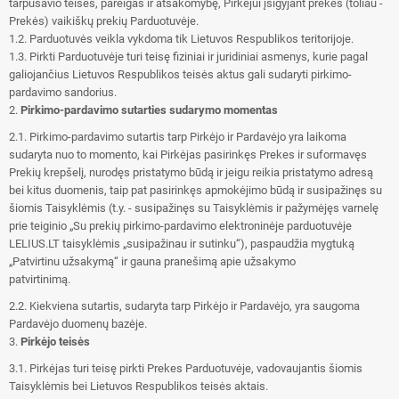
tarpusavio teises, pareigas ir atsakomybę, Pirkėjui įsigyjant prekes (toliau -
Prekės) vaikiškų prekių Parduotuvėje.
1.2. Parduotuvės veikla vykdoma tik Lietuvos Respublikos teritorijoje.
1.3. Pirkti Parduotuvėje turi teisę fiziniai ir juridiniai asmenys, kurie pagal
galiojančius Lietuvos Respublikos teisės aktus gali sudaryti pirkimo-
pardavimo sandorius.
2.
Pirkimo-pardavimo sutarties sudarymo momentas
2.1. Pirkimo-pardavimo sutartis tarp Pirkėjo ir Pardavėjo yra laikoma
sudaryta nuo to momento, kai Pirkėjas pasirinkęs Prekes ir suformavęs
Prekių krepšelį, nurodęs pristatymo būdą ir jeigu reikia pristatymo adresą
bei kitus duomenis, taip pat pasirinkęs apmokėjimo būdą ir susipažinęs su
šiomis Taisyklėmis (t.y. - susipažinęs su Taisyklėmis ir pažymėjęs varnelę
prie teiginio „Su prekių pirkimo-pardavimo elektroninėje parduotuvėje
LELIUS.LT taisyklėmis „susipažinau ir sutinku“), paspaudžia mygtuką
„Patvirtinu užsakymą“ ir gauna pranešimą apie užsakymo
patvirtinimą.
2.2. Kiekviena sutartis, sudaryta tarp Pirkėjo ir Pardavėjo, yra saugoma
Pardavėjo duomenų bazėje.
3.
Pirkėjo teisės
3.1. Pirkėjas turi teisę pirkti Prekes Parduotuvėje, vadovaujantis šiomis
Taisyklėmis bei Lietuvos Respublikos teisės aktais.