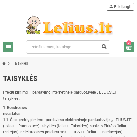
person
Prisijungti
0
view_headline
search
chevron_right
Taisyklės
TAISYKLĖS
Prekių pirkimo – pardavimo internetinėje parduotuvėje „ LELIUS.LT “
taisyklės:
1.
Bendrosios
nuostatos
1.1. Šios prekių pirkimo–pardavimo elektroninėje parduotuvėje „ LELIUS.LT“
(toliau – Parduotuvė) taisyklės (toliau - Taisyklės) nustato Pirkėjo (toliau –
Pirkėjas) ir elektroninės parduotuvės LELIUS.LT (toliau – Pardavėjas)