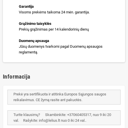
Garantija
Visoms prekėms taikoma 24 mėn. garantija.
Grąžinimo taisyklės
Prekių grąžinimas per 14 kalendorinių dienų
Duomenų apsauga
Jūsų duomenys tvarkomi pagal Duomenų apsaugos
reglamentą.
Informacija
Prekė yra sertifikuota ir atitinka Europos Sąjungos saugos
reikalavimus. CE žymą rasite ant pakuotės.
Turite klausimų? Skambinkite: +37060405317, nuo 9 iki 20
val. Rašykite: info@lelius.lt nuo 0 iki 24 val..