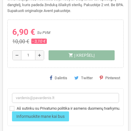
dangtelį, kuris padeda žinduką išlaikyti sterilų. Pakuotėje 2 vnt. Be BPA.
Supakuoti originalioje Avent pakuotėje.
6,90 €
Su PVM
10,00 €
- 3,10 €
shopping_cart
remove
add
Į KREPŠELĮ
Dalintis
Twitter
Pinterest
Aš sutinku su Privatumo politika ir asmens duomenų tvarkymu.
Informuokite mane kai bus