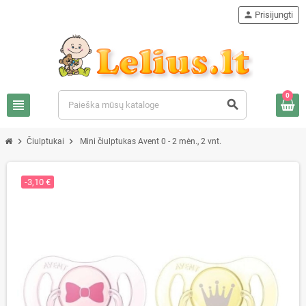
person
Prisijungti
0
view_headline
search
chevron_right
chevron_right
Čiulptukai
Mini čiulptukas Avent 0 - 2 mėn., 2 vnt.
-3,10 €