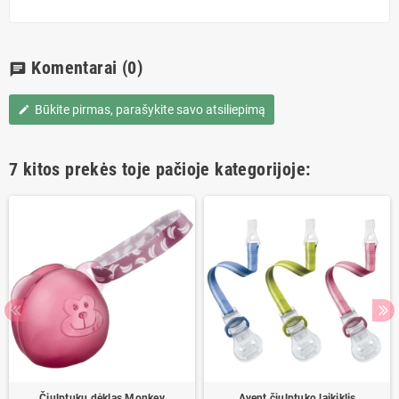
Komentarai
(0)
chat
Būkite pirmas, parašykite savo atsiliepimą
edit
7 kitos prekės toje pačioje kategorijoje:
Čiulptukų dėklas Monkey
Avent čiulptuko laikiklis