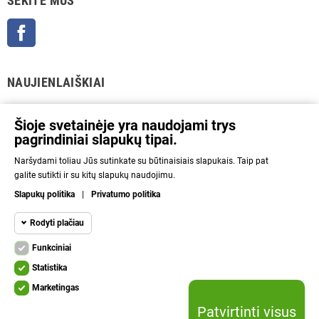
SEKITE MUS
Facebook
NAUJIENLAIŠKIAI
GERAI
Šioje svetainėje yra naudojami trys
pagrindiniai slapukų tipai.
Prenumeratos galėsite atsisakyti bet kuriuo metu. Tam tikslui mūsų kontaktinę
Naršydami toliau Jūs sutinkate su būtinaisiais slapukais. Taip pat
informaciją rasite parduotuvės taisyklėse.
galite sutikti ir su kitų slapukų naudojimu.
Aš sutinku su Privatumo politika ir asmens duomenų tvarkymu.
Slapukų politika
|
Privatumo politika
INFORMACIJA
Rodyti plačiau
Funkciniai
NAUDINGA
Funkciniai slapukai
Funkciniai
Statistika
Kad svetainę būtų įmanoma naudoti, būtinais
KITA
Marketingas
slapukais aktyvinamos pagrindinės funkcijos.
Statistikos
Be šių slapukų svetainė neveiks tinkamai.
Patvirtinti visus
slapukai