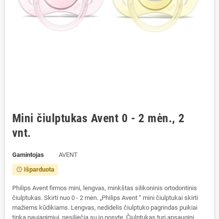
Mini čiulptukas Avent 0 - 2 mėn., 2
vnt.
Gamintojas
AVENT
Išparduota
error_outline
Philips Avent firmos mini, lengvas, minkštas silikoninis ortodontinis
čiulptukas. Skirti nuo 0 - 2 mėn. „Philips Avent “ mini čiulptukai skirti
mažiems kūdikiams. Lengvas, nedidelis čiulptuko pagrindas puikiai
tinka naujagimiui, nesiliečia su jo nosyte. Čiulptukas turi apsauginį