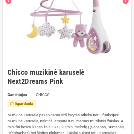
chevron_left
chevron_right
Chicco muzikinė karuselė
Next2Dreams Pink
Gamintojas
CHICCO
Išparduota
error_outline
Muzikinė karuselė pakabinama virš lovytės atlieka net 3 funkcijas:
muzikinė karusėlė, naktinė lemputė ir nuimamas muzikinis žaislas. 4
minkšti besisukantis žaisliukai, 20 min. melodijų (Šopenas, Šumanas,
Ofenbachas) bei širdies plakimas. Žaislai sukasi ratu. Karuselės