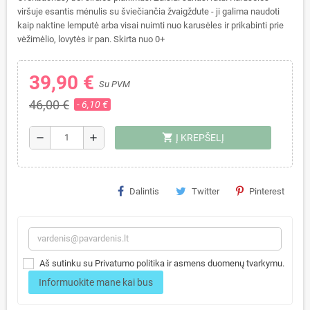
viršuje esantis mėnulis su šviečiančia žvaigždute - ji galima naudoti
kaip naktine lemputė arba visai nuimti nuo karusėles ir prikabinti prie
vėžimėlio, lovytės ir pan. Skirta nuo 0+
39,90 €
Su PVM
46,00 €
- 6,10 €
shopping_cart
remove
add
Į KREPŠELĮ
Dalintis
Twitter
Pinterest
Aš sutinku su Privatumo politika ir asmens duomenų tvarkymu.
Informuokite mane kai bus