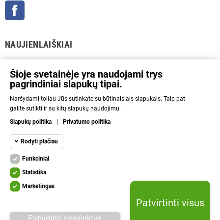
Facebook
NAUJIENLAIŠKIAI
GERAI
Šioje svetainėje yra naudojami trys
pagrindiniai slapukų tipai.
Prenumeratos galėsite atsisakyti bet kuriuo metu. Tam tikslui mūsų kontaktinę
Naršydami toliau Jūs sutinkate su būtinaisiais slapukais. Taip pat
informaciją rasite parduotuvės taisyklėse.
galite sutikti ir su kitų slapukų naudojimu.
Aš sutinku su Privatumo politika ir asmens duomenų tvarkymu.
Slapukų politika
|
Privatumo politika
INFORMACIJA
Rodyti plačiau
Funkciniai
NAUDINGA
Funkciniai slapukai
Funkciniai
Statistika
Kad svetainę būtų įmanoma naudoti, būtinais
KITA
Marketingas
slapukais aktyvinamos pagrindinės funkcijos.
Statistikos
Be šių slapukų svetainė neveiks tinkamai.
Patvirtinti visus
slapukai
Lelius.lt © 2010 - 2026 | Be sutikimo draudžiama kopijuoti ir platinti svetainėje
System
System required cookie.
Patvirtinti pasirinktus