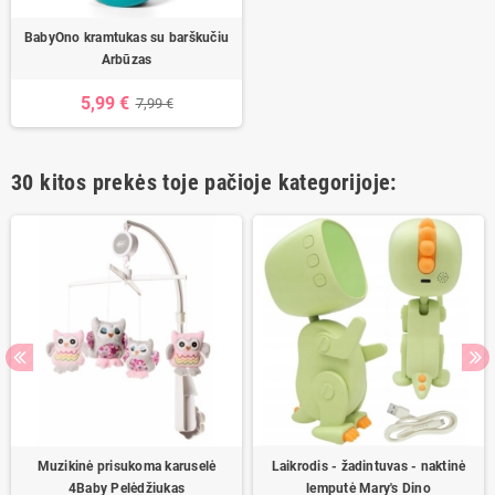
BabyOno kramtukas su barškučiu
Arbūzas
5,99 €
7,99 €
30 kitos prekės toje pačioje kategorijoje:
Muzikinė prisukoma karuselė
Laikrodis - žadintuvas - naktinė
4Baby Pelėdžiukas
lemputė Mary's Dino