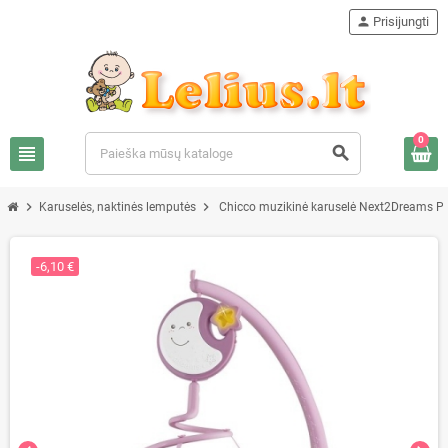
person
Prisijungti
0
view_headline
search
chevron_right
chevron_right
Karuselės, naktinės lemputės
Chicco muzikinė karuselė Next2Dreams P
-6,10 €