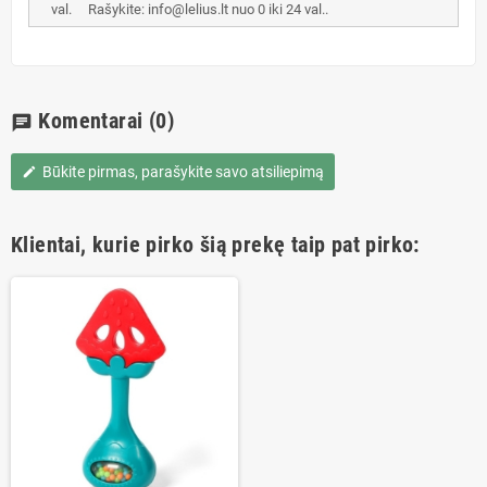
val. Rašykite: info@lelius.lt nuo 0 iki 24 val..
Komentarai
(0)
chat
Būkite pirmas, parašykite savo atsiliepimą
edit
Klientai, kurie pirko šią prekę taip pat pirko: