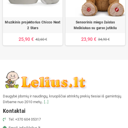
Muzikinis projektorius Chicco Next
Sensorinis miego žaislas
2 Stars
Meškiukas su garso jutikliu
25,90 €
23,90 €
42,60 €
34,90 €
Daugybė įdomių ir naudingų, kruopščiai atrinktų prekių tiesiai iš gamintojų.
Dirbame nuo 2010 metų..
[...]
Kontaktai
Tel: +370 604 05317
Email: info@lelius.lt