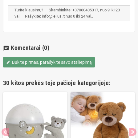
Turite klausimų? Skambinkite: +37060405317, nuo 9 iki 20
val. Rašykite: info@lelius.lt nuo 0 iki 24 val..
Komentarai
(0)
chat
Būkite pirmas, parašykite savo atsiliepimą
edit
30 kitos prekės toje pačioje kategorijoje: