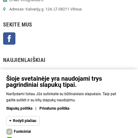
Adresas: Kalvarijų g. 124, LT-08211 Vilnius
SEKITE MUS
Facebook
NAUJIENLAIŠKIAI
GERAI
Šioje svetainėje yra naudojami trys
pagrindiniai slapukų tipai.
Prenumeratos galėsite atsisakyti bet kuriuo metu. Tam tikslui mūsų kontaktinę
Naršydami toliau Jūs sutinkate su būtinaisiais slapukais. Taip pat
informaciją rasite parduotuvės taisyklėse.
galite sutikti ir su kitų slapukų naudojimu.
Aš sutinku su Privatumo politika ir asmens duomenų tvarkymu.
Slapukų politika
|
Privatumo politika
INFORMACIJA
Rodyti plačiau
Funkciniai
NAUDINGA
Funkciniai slapukai