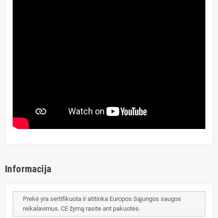
Informacija
Prekė yra sertifikuota ir atitinka Europos Sąjungos saugos
reikalavimus. CE žymą rasite ant pakuotės.