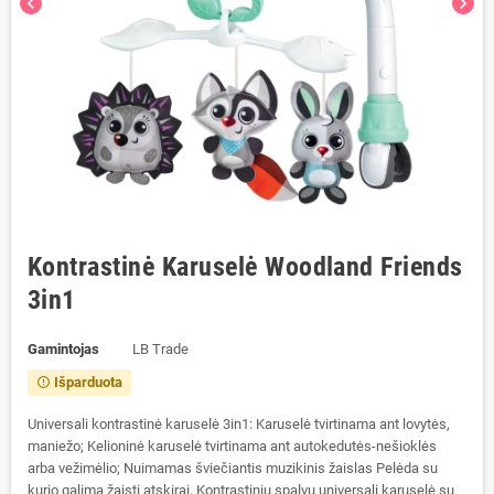
chevron_left
chevron_right
Kontrastinė Karuselė Woodland Friends
3in1
Gamintojas
LB Trade
Išparduota
error_outline
Universali kontrastinė karuselė 3in1: Karuselė tvirtinama ant lovytės,
maniežo; Kelioninė karuselė tvirtinama ant autokedutės-nešioklės
arba vežimėlio; Nuimamas šviečiantis muzikinis žaislas Pelėda su
kurio galima žaisti atskirai. Kontrastinių spalvų universali karuselė su