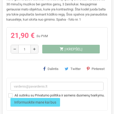
30 minučių muzikos bei gamtos garsų, 3 žaisliukai. Naujagimiai
geriausiai mato objektus, kurie yra kontrastingi. Štai kodėl juoda balta
yra tokie populiarūs lavinant kūdikio regą. Šios spalvos yra panaudotos
karusėlėje, kuri skirta nuo gimimo. Spalva - foto nr. 1
21,90 €
Su PVM
shopping_cart
remove
add
Į KREPŠELĮ
Dalintis
Twitter
Pinterest
Aš sutinku su Privatumo politika ir asmens duomenų tvarkymu.
Informuokite mane kai bus