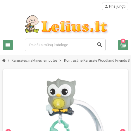
person
Prisijungti
0
view_headline
search
chevron_right
chevron_right
Karuselės, naktinės lemputės
Kontrastinė Karuselė Woodland Friends 3