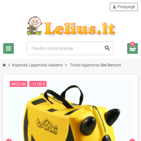
person
Prisijungti
0
view_headline
search
chevron_right
chevron_right
Kuprinės, Lagaminai vaikams
Trunki lagaminas Bee Bernard
AKCIJA!
-11,00 €