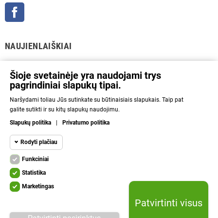
Facebook
NAUJIENLAIŠKIAI
GERAI
Šioje svetainėje yra naudojami trys
pagrindiniai slapukų tipai.
Prenumeratos galėsite atsisakyti bet kuriuo metu. Tam tikslui mūsų kontaktinę
Naršydami toliau Jūs sutinkate su būtinaisiais slapukais. Taip pat
informaciją rasite parduotuvės taisyklėse.
galite sutikti ir su kitų slapukų naudojimu.
Aš sutinku su Privatumo politika ir asmens duomenų tvarkymu.
Slapukų politika
|
Privatumo politika
INFORMACIJA
Rodyti plačiau
Funkciniai
NAUDINGA
Funkciniai slapukai
Funkciniai
Statistika
Kad svetainę būtų įmanoma naudoti, būtinais
KITA
Marketingas
slapukais aktyvinamos pagrindinės funkcijos.
Statistikos
Be šių slapukų svetainė neveiks tinkamai.
Patvirtinti visus
slapukai
Lelius.lt © 2010 - 2026 | Be sutikimo draudžiama kopijuoti ir platinti svetainėje
System
System required cookie.