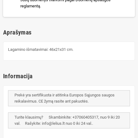
reglamentą.
Aprašymas
Lagamino išmatavimai: 46x21x31 cm.
Informacija
Prekė yra sertifikuota ir atitinka Europos Sąjungos saugos
reikalavimus. CE žymą rasite ant pakuotės.
Turite klausimų? Skambinkite: +37060405317, nuo 9 iki 20
val. Rašykite: info@lelius.lt nuo 0 iki 24 val..