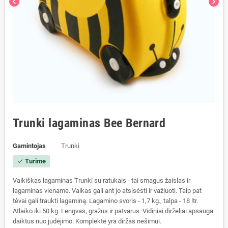
chevron_left
chevron_right
Trunki lagaminas Bee Bernard
Gamintojas
Trunki
Turime
check
Vaikiškas lagaminas Trunki su ratukais - tai smagus žaislas ir
lagaminas viename. Vaikas gali ant jo atsisėsti ir važiuoti. Taip pat
tėvai gali traukti lagaminą. Lagamino svoris - 1,7 kg., talpa - 18 ltr.
Atlaiko iki 50 kg. Lengvas, gražus ir patvarus. Vidiniai dirželiai apsauga
daiktus nuo judėjimo. Komplekte yra diržas nešimui.