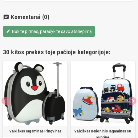
Komentarai
(0)
chat
Būkite pirmas, parašykite savo atsiliepimą
edit
30 kitos prekės toje pačioje kategorijoje:
Vaikiškas lagaminas Pingvinas
Vaikiškas kelioninis lagaminas su
kuprine