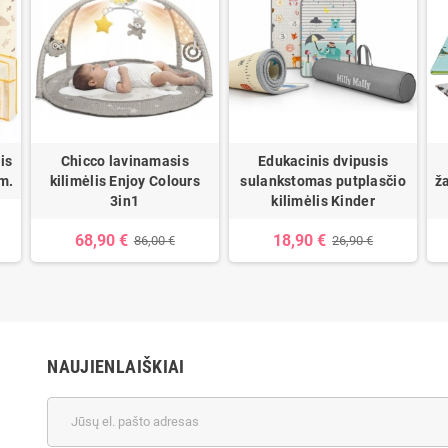
is
Chicco lavinamasis
Edukacinis dvipusis
m.
kilimėlis Enjoy Colours
sulankstomas putplasčio
ž
3in1
kilimėlis Kinder
68,90 €
18,90 €
86,00 €
26,90 €
NAUJIENLAIŠKIAI