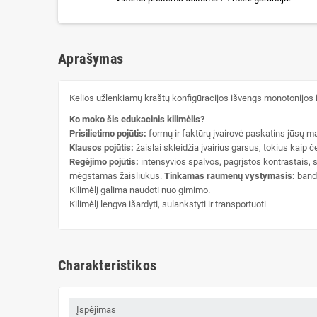
Aprašymas
Kelios užlenkiamų kraštų konfigūracijos išvengs monotonijos ir 
Ko moko šis edukacinis kilimėlis?
Prisilietimo pojūtis:
formų ir faktūrų įvairovė paskatins jūsų maž
Klausos pojūtis:
žaislai skleidžia įvairius garsus, tokius kaip č
Regėjimo pojūtis:
intensyvios spalvos, pagrįstos kontrastais, s
mėgstamas žaisliukus.
Tinkamas raumenų vystymasis:
banda
Kilimėlį galima naudoti nuo gimimo.
Kilimėlį lengva išardyti, sulankstyti ir transportuoti
Charakteristikos
Įspėjimas