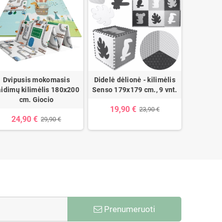
Dvipusis mokomasis
Didelė dėlionė - kilimėlis
Lavinamas
aidimų kilimėlis 180x200
Senso 179x179 cm., 9 vnt.
Ha
cm. Giocio
19,90 €
25,
23,90 €
24,90 €
29,90 €
Prenumeruoti