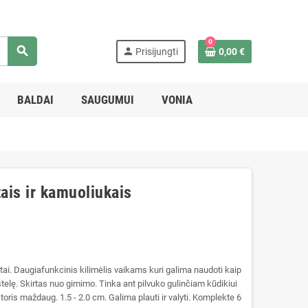
0
search
person
Prisijungti
0,00 €
BALDAI
SAUGUMUI
VONIA
tais ir kamuoliukais
ai. Daugiafunkcinis kilimėlis vaikams kuri galima naudoti kaip
štelę. Skirtas nuo gimimo. Tinka ant pilvuko gulinčiam kūdikiui
toris maždaug. 1.5 - 2.0 cm. Galima plauti ir valyti. Komplekte 6