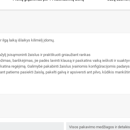
ilgą laiką išlaikys kilimėlį įdomų.
ylį įsisąmoninti žaislus ir praktikuoti gniaužiant rankas
ežimas, barškėjimas, jie padės lavinti klausą ir paskatins vaiką ieškoti ir suaktyvi
katina regėjimą. Galimybė pakabinti žaislus įvairiomis konfigūracijomis padarys ž
nt patiems pasiekti žaislą, pakelti galvą ir apsiversti ant pilvo, kūdikis mankštin
Visos pakavimo medžiagos ir detalės n