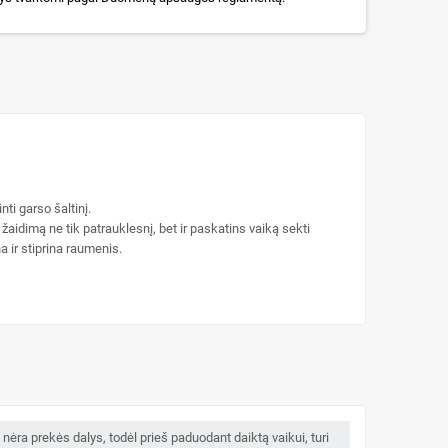
nti garso šaltinį.
aidimą ne tik patrauklesnį, bet ir paskatins vaiką sekti
a ir stiprina raumenis.
ėra prekės dalys, todėl prieš paduodant daiktą vaikui, turi