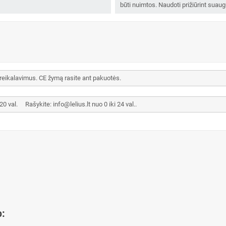
būti nuimtos. Naudoti prižiūrint suau
 reikalavimus. CE žymą rasite ant pakuotės.
val. Rašykite: info@lelius.lt nuo 0 iki 24 val..
o: