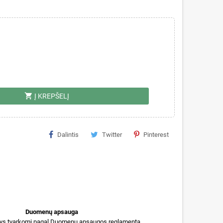
shopping_cart
Į KREPŠELĮ
Dalintis
Twitter
Pinterest
Duomenų apsauga
s tvarkomi pagal Duomenų apsaugos reglamentą.