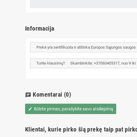
Informacija
Prekė yra sertifikuota ir atitinka Europos Sąjungos saugos
Turite klausimų? Skambinkite: +37060405317, nuo 9 iki 20 
Komentarai
(0)
chat
Būkite pirmas, parašykite savo atsiliepimą
edit
Klientai, kurie pirko šią prekę taip pat pirk