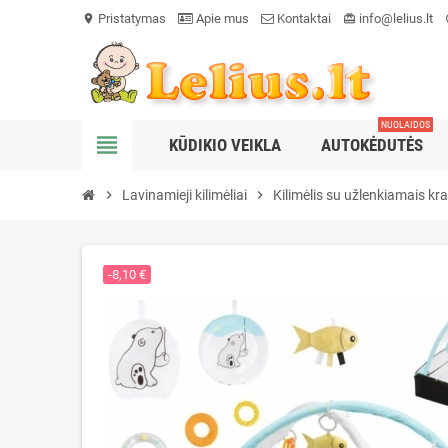
Pristatymas
Apie mus
Kontaktai
info@lelius.lt
location_on
card_giftcard
he
NUOLAIDOS
view_headline
KŪDIKIO VEIKLA
AUTOKĖDUTĖS
chevron_right
Lavinamieji kilimėliai
chevron_right
Kilimėlis su užlenkiamais kra
-8,10 €