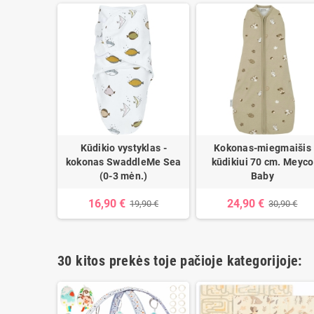
Kūdikio vystyklas -
Kokonas-miegmaišis
kokonas SwaddleMe Sea
kūdikiui 70 cm. Meyco
(0-3 mėn.)
Baby
16,90 €
24,90 €
19,90 €
30,90 €
30 kitos prekės toje pačioje kategorijoje: