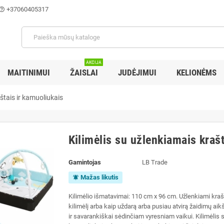
+37060405317
lp_outline
AKCIJA
MAITINIMUI
ŽAISLAI
JUDĖJIMUI
KELIONĖMS
štais ir kamuoliukais
Kilimėlis su užlenkiamais kraš
Gamintojas
LB Trade
Mažas likutis
notifications_active
Kilimėlio išmatavimai: 110 cm x 96 cm. Užlenkiami krašt
kilimėlį arba kaip uždarą arba pusiau atvirą žaidimų aik
ir savarankiškai sėdinčiam vyresniam vaikui. Kilimėlis s