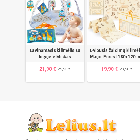
aidimų
Lavinamasis kilimėlis su
Dvipusis žaidimų kilimėl
97x177 cm.
knygele Miškas
Magic Forest 180x120 c
21,90 €
19,90 €
,90 €
29,90 €
29,90 €