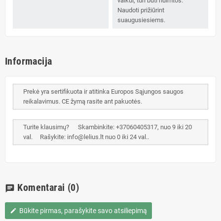
vaikui, turi būti nuimtos.
Naudoti prižiūrint
suaugusiesiems.
Informacija
Prekė yra sertifikuota ir atitinka Europos Sąjungos saugos
reikalavimus. CE žymą rasite ant pakuotės.
Turite klausimų? Skambinkite: +37060405317, nuo 9 iki 20
val. Rašykite: info@lelius.lt nuo 0 iki 24 val..
Komentarai
(0)
chat
Būkite pirmas, parašykite savo atsiliepimą
edit