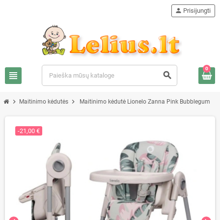
person
Prisijungti
0
view_headline
search
chevron_right
chevron_right
Maitinimo kėdutės
Maitinimo kėdutė Lionelo Zanna Pink Bubblegum
-21,00 €