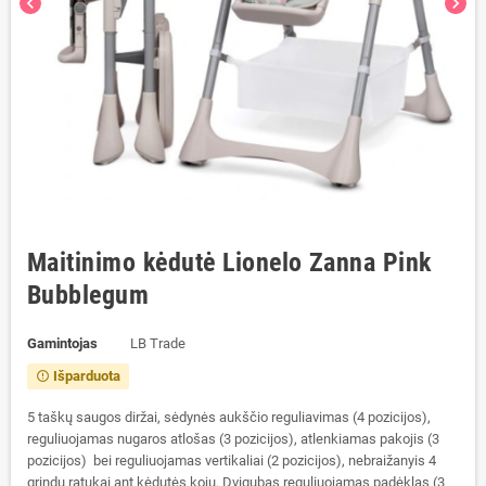
chevron_left
chevron_right
Maitinimo kėdutė Lionelo Zanna Pink
Bubblegum
Gamintojas
LB Trade
Išparduota
error_outline
5 taškų saugos diržai, sėdynės aukščio reguliavimas (4 pozicijos),
reguliuojamas nugaros atlošas (3 pozicijos), atlenkiamas pakojis (3
pozicijos) bei reguliuojamas vertikaliai (2 pozicijos), nebraižanyis 4
grindų ratukai ant kėdutės kojų. Dvigubas reguliuojamas padėklas (3