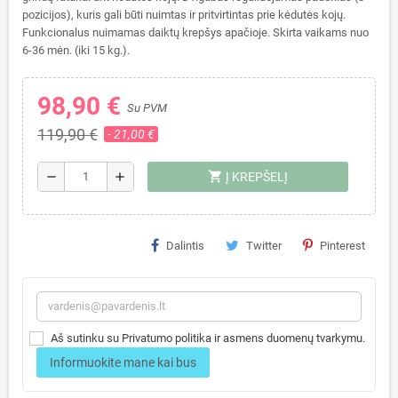
pozicijos), kuris gali būti nuimtas ir pritvirtintas prie kėdutės kojų.
Funkcionalus nuimamas daiktų krepšys apačioje. Skirta vaikams nuo
6-36 mėn. (iki 15 kg.).
98,90 €
Su PVM
119,90 €
- 21,00 €
shopping_cart
remove
add
Į KREPŠELĮ
Dalintis
Twitter
Pinterest
Aš sutinku su Privatumo politika ir asmens duomenų tvarkymu.
Informuokite mane kai bus