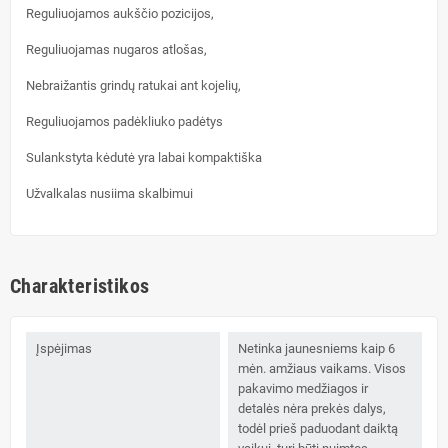
Reguliuojamos aukščio pozicijos,
Reguliuojamas nugaros atlošas,
Nebraižantis grindų ratukai ant kojelių,
Reguliuojamos padėkliuko padėtys
Sulankstyta kėdutė yra labai kompaktiška
Užvalkalas nusiima skalbimui
Charakteristikos
Įspėjimas
Netinka jaunesniems kaip 6
mėn. amžiaus vaikams. Visos
pakavimo medžiagos ir
detalės nėra prekės dalys,
todėl prieš paduodant daiktą