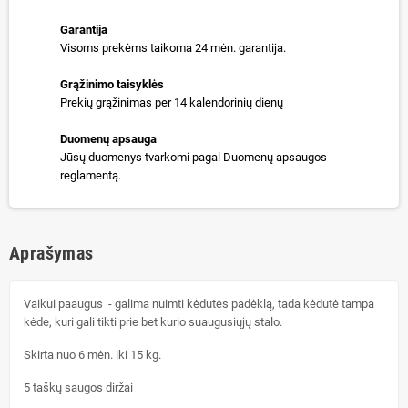
Garantija
Visoms prekėms taikoma 24 mėn. garantija.
Grąžinimo taisyklės
Prekių grąžinimas per 14 kalendorinių dienų
Duomenų apsauga
Jūsų duomenys tvarkomi pagal Duomenų apsaugos
reglamentą.
Aprašymas
Vaikui paaugus - galima nuimti kėdutės padėklą, tada kėdutė tampa
kėde, kuri gali tikti prie bet kurio suaugusiųjų stalo.
Skirta nuo 6 mėn. iki 15 kg.
5 taškų saugos diržai