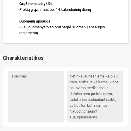
Grąžinimo taisyklės
Prekių grąžinimas per 14 kalendorinių dienų
Duomenų apsauga
Jūsų duomenys tvarkomi pagal Duomenų apsaugos
reglamentą.
Charakteristikos
Įspėjimas
Netinka jaunesniems kaip 18
mėn. amžiaus vaikams. Visos
pakavimo medžiagos ir
detalės nėra prekės dalys,
todėl prieš paduodant daiktą
vaikui, turi būti nuimtos.
Naudoti prižiūrint
suaugusiesiems.