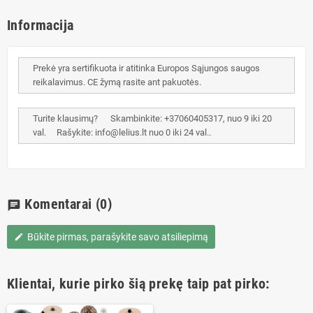
Informacija
Prekė yra sertifikuota ir atitinka Europos Sąjungos saugos
reikalavimus. CE žymą rasite ant pakuotės.
Turite klausimų? Skambinkite: +37060405317, nuo 9 iki 20
val. Rašykite: info@lelius.lt nuo 0 iki 24 val..
Komentarai
(0)
chat
Būkite pirmas, parašykite savo atsiliepimą
edit
Klientai, kurie pirko šią prekę taip pat pirko: