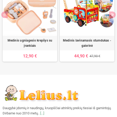
Medinis ugniagesio krepšys su
Medinis lavinamasis stumdukas -
įrankiais
gaisrinė
12,90 €
44,90 €
47,90 €
Daugybė įdomių ir naudingų, kruopščiai atrinktų prekių tiesiai iš gamintojų.
Dirbame nuo 2010 metų..
[...]