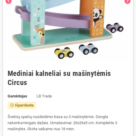
chevron_left
chevron_right
Mediniai kalneliai su mašinytėmis
Circus
Gamintojas
LB Trade
Išparduota
error_outline
Švelnių spalvų nusileidimo trasa su 3 mašinytėmis. Dengta
nekenksmingais dažais. Išmatavimai: 26x26x9 cm. Komplekte 3
mašinytės. Skirta vaikams nuo 18 mėn.