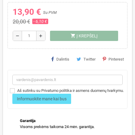
13,90 €
Su PVM
20,00 €
- 6,10 €
shopping_cart
remove
add
Į KREPŠELĮ
Dalintis
Twitter
Pinterest
Aš sutinku su Privatumo politika ir asmens duomenų tvarkymu.
Informuokite mane kai bus
Garantija
Visoms prekėms taikoma 24 mėn. garantija.