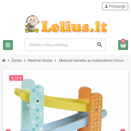
person
Prisijungti
0
view_headline
search
chevron_right
chevron_right
chevron_right
Žaislai
Mediniai žaislai
Mediniai kalneliai su mašinytėmis Circus
-6,10 €