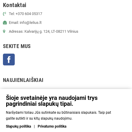
Kontaktai
Tel: +370 604 05317
Email: info@lelius.lt
Adresas: Kalvarijų g. 124, LT-08211 Vilnius
SEKITE MUS
Facebook
NAUJIENLAIŠKIAI
GERAI
Šioje svetainėje yra naudojami trys
pagrindiniai slapukų tipai.
Prenumeratos galėsite atsisakyti bet kuriuo metu. Tam tikslui mūsų kontaktinę
Naršydami toliau Jūs sutinkate su būtinaisiais slapukais. Taip pat
informaciją rasite parduotuvės taisyklėse.
galite sutikti ir su kitų slapukų naudojimu.
Aš sutinku su Privatumo politika ir asmens duomenų tvarkymu.
Slapukų politika
|
Privatumo politika