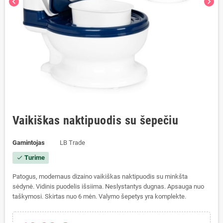
chevron_left
chevron_right
Vaikiškas naktipuodis su šepečiu
Gamintojas
LB Trade
Turime
check
Patogus, modernaus dizaino vaikiškas naktipuodis su minkšta
sėdynė. Vidinis puodelis išsiima. Neslystantys dugnas. Apsauga nuo
taškymosi. Skirtas nuo 6 mėn. Valymo šepetys yra komplekte.