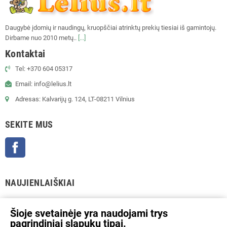
Daugybė įdomių ir naudingų, kruopščiai atrinktų prekių tiesiai iš gamintojų.
Dirbame nuo 2010 metų..
[...]
Kontaktai
Tel: +370 604 05317
Email: info@lelius.lt
Adresas: Kalvarijų g. 124, LT-08211 Vilnius
SEKITE MUS
Facebook
NAUJIENLAIŠKIAI
GERAI
Šioje svetainėje yra naudojami trys
pagrindiniai slapukų tipai.