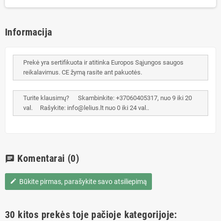
Informacija
Prekė yra sertifikuota ir atitinka Europos Sąjungos saugos
reikalavimus. CE žymą rasite ant pakuotės.
Turite klausimų? Skambinkite: +37060405317, nuo 9 iki 20
val. Rašykite: info@lelius.lt nuo 0 iki 24 val..
Komentarai
(0)
chat
Būkite pirmas, parašykite savo atsiliepimą
edit
30 kitos prekės toje pačioje kategorijoje: