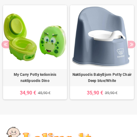
My Carry Potty kelioninis
Naktipuodis BabyBjorn Potty Chair
naktipuodis Dino
Deep blue/White
34,90 €
35,90 €
45,90 €
39,90 €