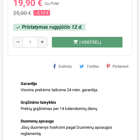
19,90 €
Su PVM
25,00 €
- 5,10 €
Pristatymas rugpjūčio 12 d.
check
shopping_cart
remove
add
Į KREPŠELĮ
Dalintis
Twitter
Pinterest
Garantija
Visoms prekėms taikoma 24 mėn. garantija.
Grąžinimo taisyklės
Prekių grąžinimas per 14 kalendorinių dienų
Duomenų apsauga
Jūsų duomenys tvarkomi pagal Duomenų apsaugos
reglamentą.