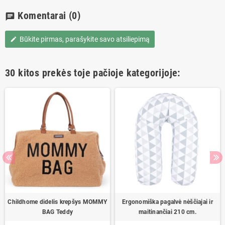
Komentarai
(0)
chat
Būkite pirmas, parašykite savo atsiliepimą
edit
30 kitos prekės toje pačioje kategorijoje:
Childhome didelis krepšys MOMMY
Ergonomiška pagalvė nėščiajai ir
BAG Teddy
maitinančiai 210 cm.