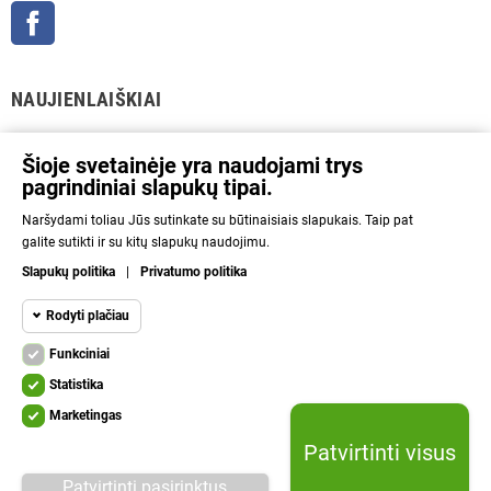
Facebook
NAUJIENLAIŠKIAI
GERAI
Šioje svetainėje yra naudojami trys
pagrindiniai slapukų tipai.
Prenumeratos galėsite atsisakyti bet kuriuo metu. Tam tikslui mūsų kontaktinę
Naršydami toliau Jūs sutinkate su būtinaisiais slapukais. Taip pat
informaciją rasite parduotuvės taisyklėse.
galite sutikti ir su kitų slapukų naudojimu.
Aš sutinku su Privatumo politika ir asmens duomenų tvarkymu.
Slapukų politika
|
Privatumo politika
INFORMACIJA
Rodyti plačiau
Funkciniai
NAUDINGA
Funkciniai slapukai
Funkciniai
Statistika
Kad svetainę būtų įmanoma naudoti, būtinais
KITA
Marketingas
slapukais aktyvinamos pagrindinės funkcijos.
Statistikos
Be šių slapukų svetainė neveiks tinkamai.
Patvirtinti visus
slapukai
Lelius.lt © 2010 - 2026 | Be sutikimo draudžiama kopijuoti ir platinti svetainėje
System
System required cookie.
Patvirtinti pasirinktus