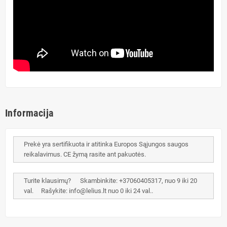
Informacija
Prekė yra sertifikuota ir atitinka Europos Sąjungos saugos
reikalavimus. CE žymą rasite ant pakuotės.
Turite klausimų? Skambinkite: +37060405317, nuo 9 iki 20
val. Rašykite: info@lelius.lt nuo 0 iki 24 val..