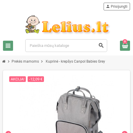
person
Prisijungti
0
view_headline
search
chevron_right
chevron_right
Prekės mamoms
Kuprinė - krepšys Canpol Babies Grey
AKCIJA!
-12,09 €