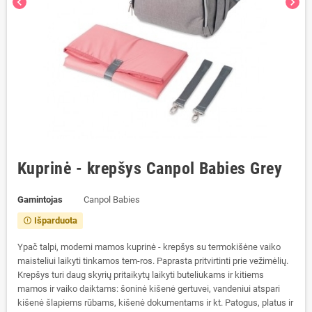
chevron_left
chevron_right
Kuprinė - krepšys Canpol Babies Grey
Gamintojas
Canpol Babies
Išparduota
error_outline
Ypač talpi, moderni mamos kuprinė - krepšys su termokišėne vaiko
maisteliui laikyti tinkamos tem-ros. Paprasta pritvirtinti prie vežimėlių.
Krepšys turi daug skyrių pritaikytų laikyti buteliukams ir kitiems
mamos ir vaiko daiktams: šoninė kišenė gertuvei, vandeniui atspari
kišenė šlapiems rūbams, kišenė dokumentams ir kt. Patogus, platus ir