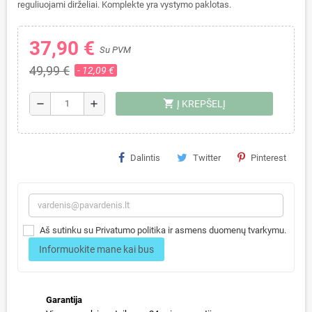
reguliuojami dirželiai. Komplekte yra vystymo paklotas.
37,90 €
Su PVM
49,99 €
- 12,09 €
shopping_cart
remove
add
Į KREPŠELĮ
Dalintis
Twitter
Pinterest
Aš sutinku su Privatumo politika ir asmens duomenų tvarkymu.
Informuokite mane kai bus
Garantija