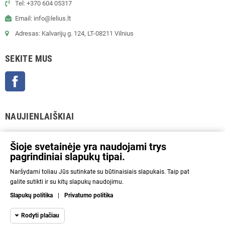
Tel: +370 604 05317
Email: info@lelius.lt
Adresas: Kalvarijų g. 124, LT-08211 Vilnius
SEKITE MUS
Facebook
NAUJIENLAIŠKIAI
GERAI
Šioje svetainėje yra naudojami trys
pagrindiniai slapukų tipai.
Prenumeratos galėsite atsisakyti bet kuriuo metu. Tam tikslui mūsų kontaktinę
Naršydami toliau Jūs sutinkate su būtinaisiais slapukais. Taip pat
informaciją rasite parduotuvės taisyklėse.
galite sutikti ir su kitų slapukų naudojimu.
Aš sutinku su Privatumo politika ir asmens duomenų tvarkymu.
Slapukų politika
|
Privatumo politika
INFORMACIJA
Rodyti plačiau