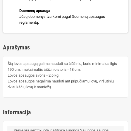
Duomenų apsauga
Jūsų duomenys tvarkomi pagal Duomenų apsaugos
reglamentą.
Aprašymas
Šią lovos apsaugą galima naudoti su čiūžiniu, kurio minimalus ilgis
190 cm., maksimalūs čiūžinio storis - 18 cm.
Lovos apsaugos svoris - 2.6 kg.
Lovos apsaugos negalima naudoti ant pripučiamų lovų, viršutinių
dviaukščių lovų ir maniežų.
Informacija
Prekė yra sertifikuota ir atitinka Europos Sąjungos saugos