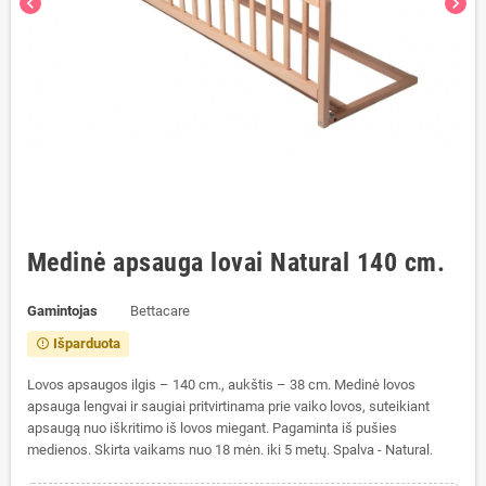
chevron_left
chevron_right
Medinė apsauga lovai Natural 140 cm.
Gamintojas
Bettacare
Išparduota
error_outline
Lovos apsaugos ilgis – 140 cm., aukštis – 38 сm.
Medinė lovos
apsauga lengvai ir saugiai pritvirtinama prie vaiko lovos, suteikiant
apsaugą nuo iškritimo iš lovos miegant.
Pagaminta iš pušies
medienos. Skirta vaikams nuo 18 mėn. iki 5 metų.
Spalva - Natural.