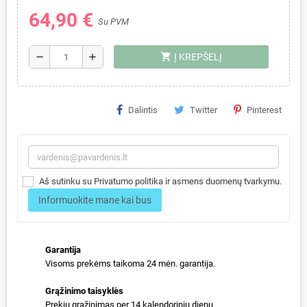
64,90 €
Su PVM
shopping_cart
remove
add
Į KREPŠELĮ
Dalintis
Twitter
Pinterest
Aš sutinku su Privatumo politika ir asmens duomenų tvarkymu.
Informuokite mane kai bus
Garantija
Visoms prekėms taikoma 24 mėn. garantija.
Grąžinimo taisyklės
Prekių grąžinimas per 14 kalendorinių dienų