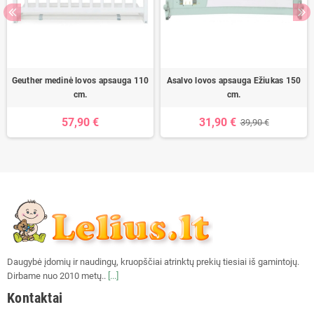
Geuther medinė lovos apsauga 110
Asalvo lovos apsauga Ežiukas 150
cm.
cm.
57,90 €
31,90 €
39,90 €
Daugybė įdomių ir naudingų, kruopščiai atrinktų prekių tiesiai iš gamintojų.
Dirbame nuo 2010 metų..
[...]
Kontaktai