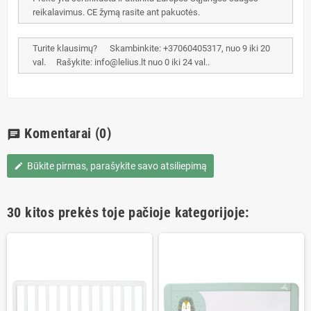
reikalavimus. CE žymą rasite ant pakuotės.
Turite klausimų? Skambinkite: +37060405317, nuo 9 iki 20
val. Rašykite: info@lelius.lt nuo 0 iki 24 val..
Komentarai
(0)
chat
Būkite pirmas, parašykite savo atsiliepimą
edit
30 kitos prekės toje pačioje kategorijoje: