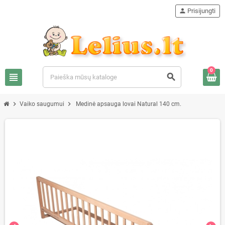
person
Prisijungti
0
view_headline
search
chevron_right
chevron_right
Vaiko saugumui
Medinė apsauga lovai Natural 140 cm.