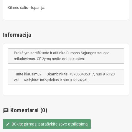
Kilmės šalis - Ispanija.
Informacija
Prekė yra sertifikuota ir atitinka Europos Sąjungos saugos
reikalavimus. CE žymą rasite ant pakuotės.
Turite klausimų? Skambinkite: +37060405317, nuo 9 iki 20
val. Rašykite: info@lelius.lt nuo 0 iki 24 val..
Komentarai
(0)
chat
Būkite pirmas, parašykite savo atsiliepimą
edit