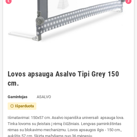
chevron_left
chevron_right
Lovos apsauga Asalvo Tipi Grey 150
cm.
Gamintojas
ASALVO
Išparduota
error_outline
Išmatavimai: 150x57 cm. Asalvo ispaniška universali apsauga lova.
Tinka lovoms su įleistais į rėmą čiūžiniais. Lengvas paminkštintas
rėmas su blokavimo mechanizmu. Lovos apsaugos ilgis - 150 cm.,
aukštis 57 cm. Skirta mažyliams nuo 36 mėnesių.