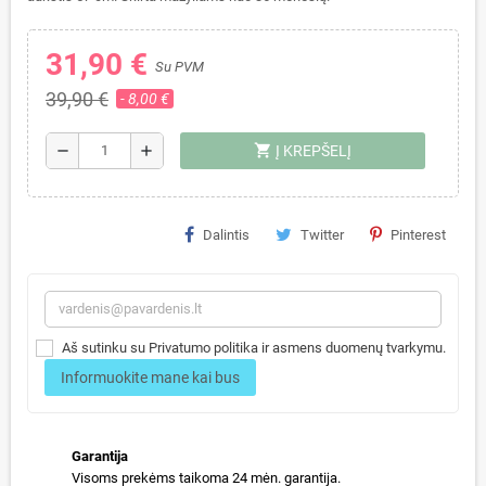
31,90 €
Su PVM
39,90 €
- 8,00 €
shopping_cart
remove
add
Į KREPŠELĮ
Dalintis
Twitter
Pinterest
Aš sutinku su Privatumo politika ir asmens duomenų tvarkymu.
Informuokite mane kai bus
Garantija
Visoms prekėms taikoma 24 mėn. garantija.