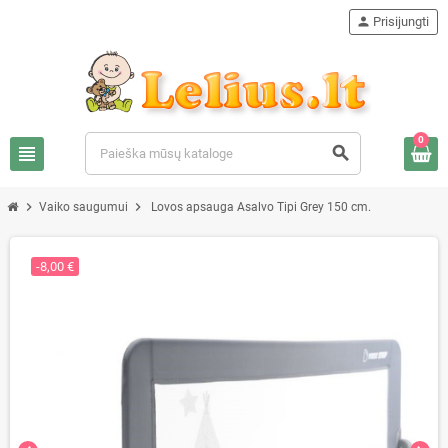
person
Prisijungti
0
view_headline
search
chevron_right
chevron_right
Vaiko saugumui
Lovos apsauga Asalvo Tipi Grey 150 cm.
-8,00 €