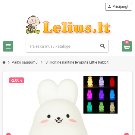
person
Prisijungti
0
view_headline
search
chevron_right
chevron_right
Vaiko saugumui
Silikoninė naktinė lemputė Little Rabbit
-2,00 €