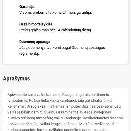
Garantija
Visoms prekėms taikoma 24 mėn. garantija.
Grąžinimo taisyklės
Prekių grąžinimas per 14 kalendorinių dienų
Duomenų apsauga
Jūsų duomenys tvarkomi pagal Duomenų apsaugos
reglamentą.
Aprašymas
Apšvieskite savo vaiko kambarį džiaugsmingomis naktinėmis
lemputėmis. Puikiai tinka vaikų kambariui, taip pat idealiai tinka
kelionėms. Draugiškas ir linksmas lemputės dizainas paskatins jūsų
vaiką ją iškart pamilti. Švelnus ir raminantis šviesos švytėjimas
suteiks reikiamą atmosferą vaiko kambaryje. Besikeičiančios šviesos
spalvos padės jūsų vaikui lengviau užmigti. Minkšta medžiaga, iš
kurios pagaminta lempa, užtikrina naudojimo saugumą net ir