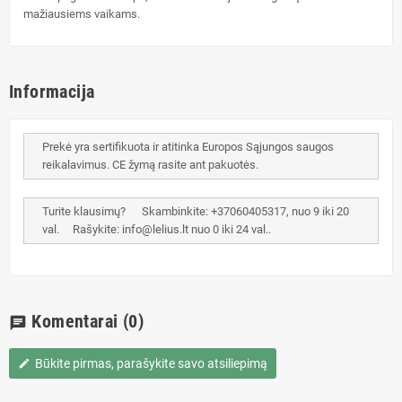
mažiausiems vaikams.
Informacija
Prekė yra sertifikuota ir atitinka Europos Sąjungos saugos
reikalavimus. CE žymą rasite ant pakuotės.
Turite klausimų? Skambinkite: +37060405317, nuo 9 iki 20
val. Rašykite: info@lelius.lt nuo 0 iki 24 val..
Komentarai
(0)
chat
Būkite pirmas, parašykite savo atsiliepimą
edit