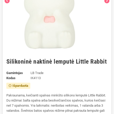
chevron_left
chevron_right
Silikoninė naktinė lemputė Little Rabbit
Gamintojas
LB Trade
Kodas
IK4113
Išparduota
error_outline
Pakraunama, keičianti spalvas minkšto silikono lemputė Little Rabbit.
Du rėžimai: balta spalva arba besikeičiančios spalvos, kurios keičiasi
net 7 spalvomis. Yra laikmatis: neribotas veikimas, 1 valanda arba 3
valandos. Švelnios batos spalvos rėžime pilnai pakrauta lemputė gali