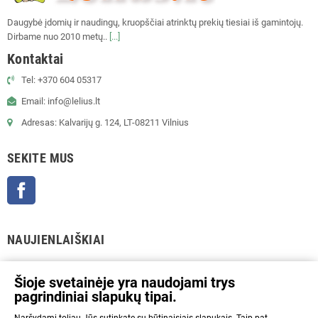
Daugybė įdomių ir naudingų, kruopščiai atrinktų prekių tiesiai iš gamintojų.
Dirbame nuo 2010 metų..
[...]
Kontaktai
Tel: +370 604 05317
Email: info@lelius.lt
Adresas: Kalvarijų g. 124, LT-08211 Vilnius
SEKITE MUS
Facebook
NAUJIENLAIŠKIAI
GERAI
Šioje svetainėje yra naudojami trys
pagrindiniai slapukų tipai.
Prenumeratos galėsite atsisakyti bet kuriuo metu. Tam tikslui mūsų kontaktinę