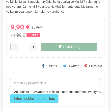
veikti iki 22 val. Naudojant ryškiai baltą spalvą veikia iki 7 valandų, o
spalvotam rėžime iki 8 valandų. Naktinė lemputė suteikia ramumo
vaikui miegant naktį tamsiame kambaryje.
9,90 €
Su PVM
11,90 €
- 2,00 €
shopping_cart
remove
add
Į KREPŠELĮ
Dalintis
Twitter
Pinterest
Aš sutinku su Privatumo politika ir asmens duomenų tvarkymu.
Informuokite mane kai bus