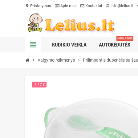
Pristatymas
Apie mus
Kontaktai
info@lelius.lt
location_on
card_giftcard
he
NUOLAIDOS
view_headline
KŪDIKIO VEIKLA
AUTOKĖDUTĖS
chevron_right
Valgymo reikmenys
chevron_right
Prilimpantis dubenėlis su ša
-3,17 €