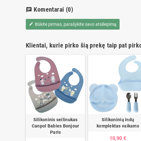
Komentarai
(0)
chat
Būkite pirmas, parašykite savo atsiliepimą
edit
Klientai, kurie pirko šią prekę taip pat pirk
Silikoninis seilinukas
Silikoninių indų
Canpol Babies Bonjour
komplektas vaikams
Paris
10,90 €