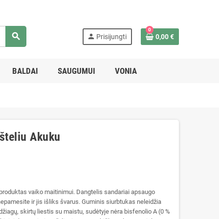
0
search
person
Prisijungti
0,00 €
BALDAI
SAUGUMUI
VONIA
šteliu Akuku
 produktas vaiko maitinimui. Dangtelis sandariai apsaugo
o nepamesite ir jis išliks švarus. Guminis siurbtukas neleidžia
žiagų, skirtų liestis su maistu, sudėtyje nėra bisfenolio A (0 %