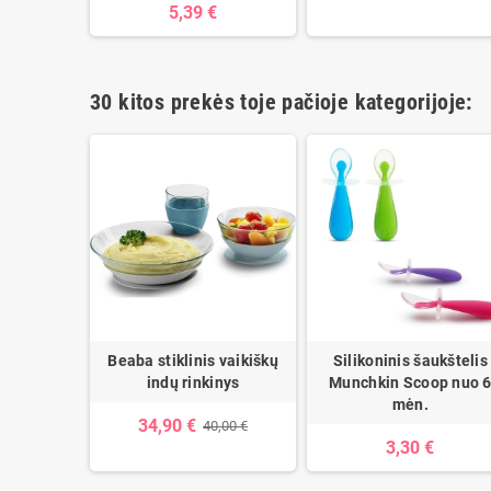
5,39 €
30 kitos prekės toje pačioje kategorijoje:
ų rinkinys
Beaba stiklinis vaikiškų
Silikoninis šaukštelis
žiukas
indų rinkinys
Munchkin Scoop nuo 
mėn.
34,90 €
,90 €
40,00 €
3,30 €