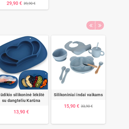
29,90 €
39,90 €
ūdikio silikoninė lėkštė
Silikoniniai indai vaikams
BabyOno s
su dangteliu Karūna
su
15,90 €
33,90 €
13,90 €
5,