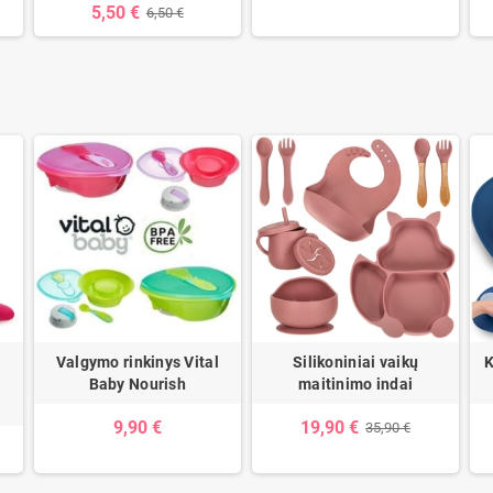
5,50 €
6,50 €
Valgymo rinkinys Vital
Silikoniniai vaikų
K
6
Baby Nourish
maitinimo indai
9,90 €
19,90 €
35,90 €