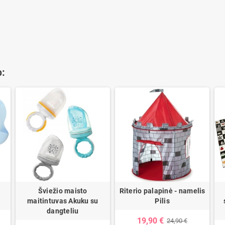
o:
Šviežio maisto
Riterio palapinė - namelis
maitintuvas Akuku su
Pilis
dangteliu
19,90 €
24,90 €