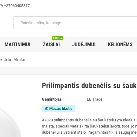
+37060405317
lp_outline
AKCIJA
MAITINIMUI
ŽAISLAI
JUDĖJIMUI
KELIONĖMS
ukšteliu Akuku
Prilimpantis dubenėlis su šauk
Gamintojas
LB Trade
Mažas likutis
notifications_active
Akuku prilimpantis dubenėlis su šaukšteliu yra idealus
maistą, speciali vieta skirta šaukšteliui laikyti, todėl j
dubenėliui slysti ant stalo. Pagamintas tik iš saugių med