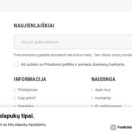
NAUJIENLAIŠKIAI
Prenumeratos galėsite atsisakyti bet kuriuo metu. Tam tikslui mūsų kontak
Aš sutinku su Privatumo politika ir asmens duomenų tvarkymu.
INFORMACIJA
NAUDINGA
Pristatymas
Apie mus
Kaip pirkti?
Kontaktai
Taisyklės
El. paklausimas
slapukų tipai.
Privatumo politika
Gamintojai
 ir su kitų slapukų naudojimu.
Funkcini