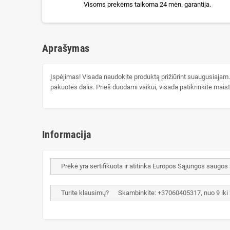
Visoms prekėms taikoma 24 mėn. garantija.
Aprašymas
Įspėjimas! Visada naudokite produktą prižiūrint suaugusiajam.
pakuotės dalis. Prieš duodami vaikui, visada patikrinkite mais
Informacija
Prekė yra sertifikuota ir atitinka Europos Sąjungos saugos
Turite klausimų? Skambinkite: +37060405317, nuo 9 iki 20 