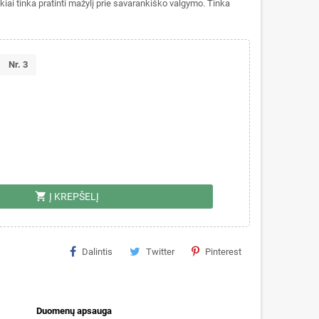
ikiai tinka pratinti mažylį prie savarankiško valgymo. Tinka
Nr. 3
shopping_cart
Į KREPŠELĮ
Dalintis
Twitter
Pinterest
Duomenų apsauga