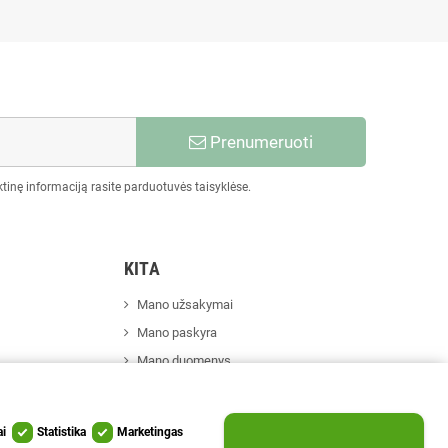
Prenumeruoti
tinę informaciją rasite parduotuvės taisyklėse.
KITA
Mano užsakymai
Mano paskyra
Mano duomenys
ai
Statistika
Marketingas