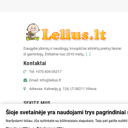
Daugybė įdomių ir naudingų, kruopščiai atrinktų prekių tiesiai
iš gamintojų. Dirbame nuo 2010 metų..
[...]
Kontaktai
Tel: +370 604 05317
Email: info@lelius.lt
Adresas: Kalvarijų g. 124, LT-08211 Vilnius
SEKITE MUS
Šioje svetainėje yra naudojami trys pagrindiniai 
Facebook
Naršydami toliau Jūs sutinkate su būtinaisiais slapukais. Taip pat galite sutikti