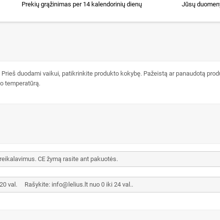
Prekių grąžinimas per 14 kalendorinių dienų
Jūsų duomeny
 Prieš duodami vaikui, patikrinkite produkto kokybę. Pažeistą ar panaudotą prod
to temperatūrą.
 reikalavimus. CE žymą rasite ant pakuotės.
val. Rašykite: info@lelius.lt nuo 0 iki 24 val..