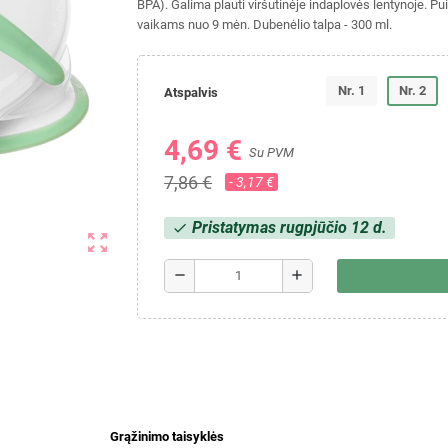
BPA). Galima plauti viršutinėje indaplovės lentynoje. Pu
vaikams nuo 9 mėn. Dubenėlio talpa - 300 ml.
Nr. 1
Nr. 2
Atspalvis
4,69 €
Su PVM
7,86 €
- 3,17 €
Pristatymas rugpjūčio 12 d.
check
zoom_out_map
remove
add
Grąžinimo taisyklės