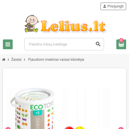
person
Prisijungti
0
view_headline
search
chevron_right
chevron_right
Žaislai
Pjaustomi mediniai vaisiai kibirėlyje