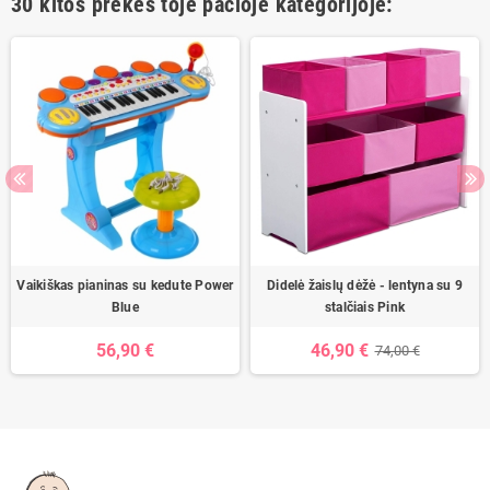
30 kitos prekės toje pačioje kategorijoje:
Vaikiškas pianinas su kedute Power
Didelė žaislų dėžė - lentyna su 9
Blue
stalčiais Pink
56,90 €
46,90 €
74,00 €