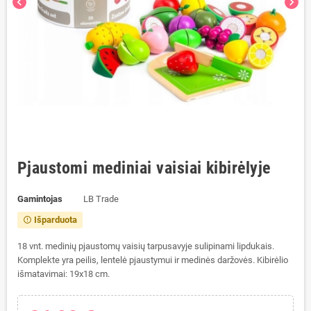
chevron_left
chevron_right
Pjaustomi mediniai vaisiai kibirėlyje
Gamintojas
LB Trade
Išparduota
error_outline
18 vnt. medinių pjaustomų vaisių tarpusavyje sulipinami lipdukais.
Komplekte yra peilis, lentelė pjaustymui ir medinės daržovės. Kibirėlio
išmatavimai: 19x18 cm.