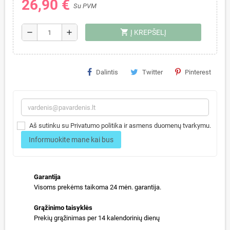
26,90 €
Su PVM
shopping_cart
remove
add
Į KREPŠELĮ
Dalintis
Twitter
Pinterest
Aš sutinku su Privatumo politika ir asmens duomenų tvarkymu.
Informuokite mane kai bus
Garantija
Visoms prekėms taikoma 24 mėn. garantija.
Grąžinimo taisyklės
Prekių grąžinimas per 14 kalendorinių dienų