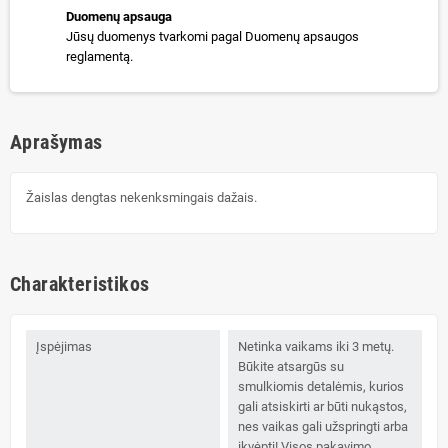
Duomenų apsauga
Jūsų duomenys tvarkomi pagal Duomenų apsaugos
reglamentą.
Aprašymas
Žaislas dengtas nekenksmingais dažais.
Charakteristikos
Įspėjimas
Netinka vaikams iki 3 metų.
Būkite atsargūs su
smulkiomis detalėmis, kurios
gali atsiskirti ar būti nukąstos,
nes vaikas gali užspringti arba
įkvėpti! Visos pakavimo