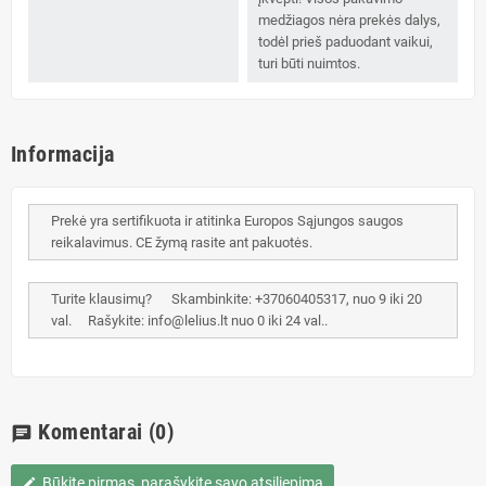
medžiagos nėra prekės dalys,
todėl prieš paduodant vaikui,
turi būti nuimtos.
Informacija
Prekė yra sertifikuota ir atitinka Europos Sąjungos saugos
reikalavimus. CE žymą rasite ant pakuotės.
Turite klausimų? Skambinkite: +37060405317, nuo 9 iki 20
val. Rašykite: info@lelius.lt nuo 0 iki 24 val..
Komentarai
(0)
chat
Būkite pirmas, parašykite savo atsiliepimą
edit