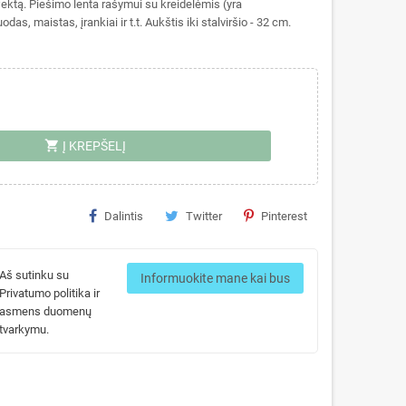
efektą. Piešimo lenta rašymui su kreidelėmis (yra
as, maistas, įrankiai ir t.t. Aukštis iki stalviršio - 32 cm.
shopping_cart
Į KREPŠELĮ
Dalintis
Twitter
Pinterest
Aš sutinku su
Informuokite mane kai bus
Privatumo politika ir
asmens duomenų
tvarkymu.