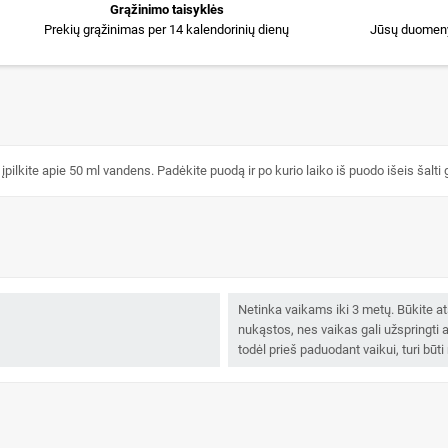
Grąžinimo taisyklės
Prekių grąžinimas per 14 kalendorinių dienų
Jūsų duomeny
įpilkite apie 50 ml vandens. Padėkite puodą ir po kurio laiko iš puodo išeis šalti 
Netinka vaikams iki 3 metų. Būkite ats
nukąstos, nes vaikas gali užspringti
todėl prieš paduodant vaikui, turi būti