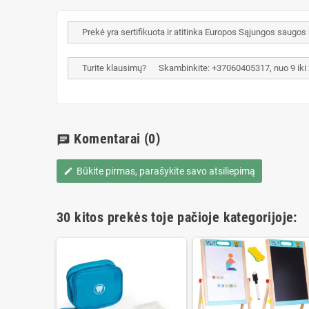
Prekė yra sertifikuota ir atitinka Europos Sąjungos saugos
Turite klausimų? Skambinkite: +37060405317, nuo 9 iki 20 
Komentarai
(0)
chat
Būkite pirmas, parašykite savo atsiliepimą
edit
30 kitos prekės toje pačioje kategorijoje: