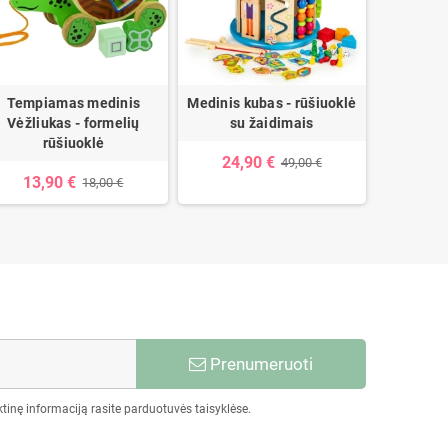
Tempiamas medinis
Medinis kubas - rūšiuoklė
Haba me
Vėžliukas - formelių
su žaidimais
Ki
rūšiuoklė
24,90 €
6,9
49,00 €
13,90 €
18,00 €
Prenumeruoti
tinę informaciją rasite parduotuvės taisyklėse.