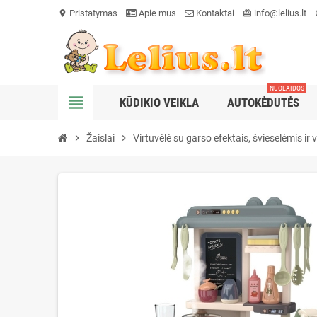
Pristatymas
Apie mus
Kontaktai
info@lelius.lt
location_on
card_giftcard
he
NUOLAIDOS
view_headline
KŪDIKIO VEIKLA
AUTOKĖDUTĖS
chevron_right
Žaislai
chevron_right
Virtuvėlė su garso efektais, švieselėmis i