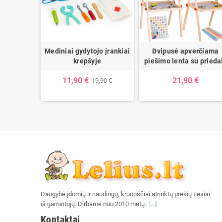
 tvarkymo
Mediniai gydytojo įrankiai
Dvipusė apverčiama
s
krepšyje
piešimo lenta su prieda
11,90 €
21,90 €
,90 €
19,90 €
Daugybė įdomių ir naudingų, kruopščiai atrinktų prekių tiesiai
iš gamintojų. Dirbame nuo 2010 metų..
[...]
Kontaktai