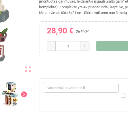
įmontuotas garintuvas, leidžiantis išgauti „šalto garo“ 
komplekte). Komplekte yra 42 priedai: indai, keptuvė, puod
Išmatavimai: 63x46x21 cm. Skirta vaikams nuo 3 metų
28,90 €
Su PVM
remove
add
zoom_out_map
chevron_right