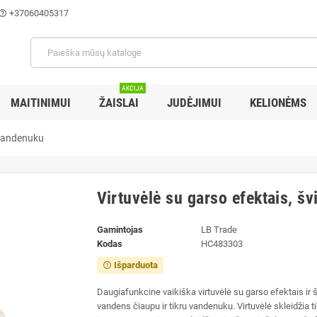
+37060405317
lp_outline
AKCIJA
MAITINIMUI
ŽAISLAI
JUDĖJIMUI
KELIONĖMS
r vandenuku
Virtuvėlė su garso efektais, š
Gamintojas
LB Trade
Kodas
HC483303
Išparduota
error_outline
Daugiafunkcine vaikiška virtuvėlė su garso efektais ir
vandens čiaupu ir tikru vandenuku. Virtuvėlė skleidžia t