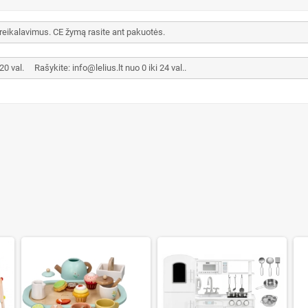
 reikalavimus. CE žymą rasite ant pakuotės.
val. Rašykite: info@lelius.lt nuo 0 iki 24 val..