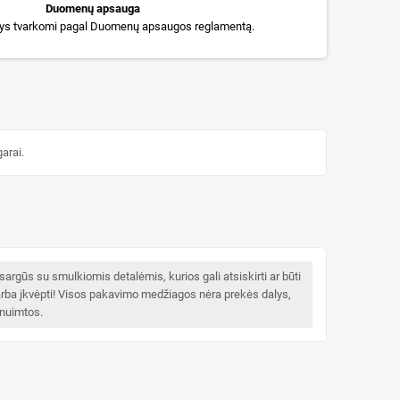
Duomenų apsauga
s tvarkomi pagal Duomenų apsaugos reglamentą.
garai.
argūs su smulkiomis detalėmis, kurios gali atsiskirti ar būti
 arba įkvėpti! Visos pakavimo medžiagos nėra prekės dalys,
 nuimtos.