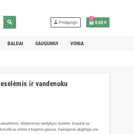
0
search
person
Prisijungti
0,00 €
BALDAI
SAUGUMUI
VONIA
vieselėmis ir vandenuku
 švieselėmis. Atidaromos šaldytuvo durelės. Krauklė su
ikroviškus virimo ir kepimo garsus. Kairiajame degiklyje yra