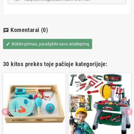
Komentarai
(0)
chat
Būkite pirmas, parašykite savo atsiliepimą
edit
30 kitos prekės toje pačioje kategorijoje: