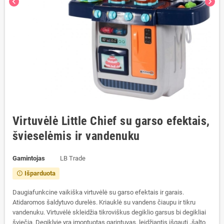
chevron_left
chevron_right
Virtuvėlė Little Chief su garso efektais,
švieselėmis ir vandenuku
Gamintojas
LB Trade
Išparduota
error_outline
Daugiafunkcine vaikiška virtuvėlė su garso efektais ir garais.
Atidaromos šaldytuvo durelės. Kriauklė su vandens čiaupu ir tikru
vandenuku. Virtuvėlė
skleidžia tikroviškus degiklio garsus bi degikliai
šviečia. D
egiklyje yra įmontuotas garintuvas, leidžiantis išgauti „šalto