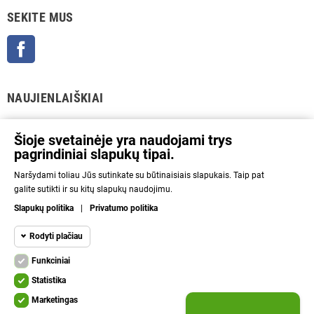
SEKITE MUS
Facebook
NAUJIENLAIŠKIAI
GERAI
Šioje svetainėje yra naudojami trys
pagrindiniai slapukų tipai.
Prenumeratos galėsite atsisakyti bet kuriuo metu. Tam tikslui mūsų kontaktinę
Naršydami toliau Jūs sutinkate su būtinaisiais slapukais. Taip pat
informaciją rasite parduotuvės taisyklėse.
galite sutikti ir su kitų slapukų naudojimu.
Aš sutinku su Privatumo politika ir asmens duomenų tvarkymu.
Slapukų politika
|
Privatumo politika
INFORMACIJA
Rodyti plačiau
Funkciniai
NAUDINGA
Funkciniai slapukai
Funkciniai
Statistika
Kad svetainę būtų įmanoma naudoti, būtinais
KITA
Marketingas
slapukais aktyvinamos pagrindinės funkcijos.
Statistikos