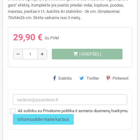
garo“ efektą.
Komplekte yra įvairūs priedai: indai, keptuvė, puodas,
maistas, įrankiai ir t.t. Aukštis iki stalviršio - 36 cm. Išmatavimai:
70x54x26 cm. Skirta vaikams nuo 3 metų.
29,90 €
Su PVM
shopping_cart
remove
add
Į KREPŠELĮ
Dalintis
Twitter
Pinterest
Aš sutinku su Privatumo politika ir asmens duomenų tvarkymu.
Informuokite mane kai bus