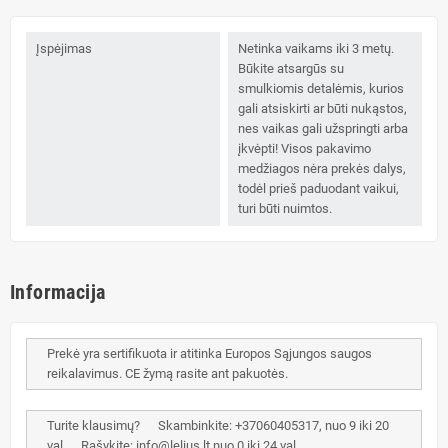
Įspėjimas
Netinka vaikams iki 3 metų.
Būkite atsargūs su
smulkiomis detalėmis, kurios
gali atsiskirti ar būti nukąstos,
nes vaikas gali užspringti arba
įkvėpti! Visos pakavimo
medžiagos nėra prekės dalys,
todėl prieš paduodant vaikui,
turi būti nuimtos.
Informacija
Prekė yra sertifikuota ir atitinka Europos Sąjungos saugos
reikalavimus. CE žymą rasite ant pakuotės.
Turite klausimų? Skambinkite: +37060405317, nuo 9 iki 20
val. Rašykite: info@lelius.lt nuo 0 iki 24 val..