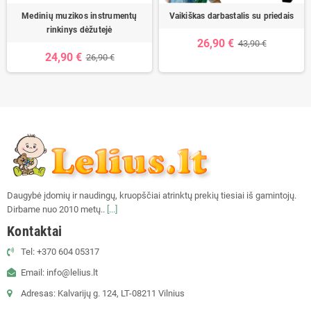
Medinių muzikos instrumentų
Vaikiškas darbastalis su priedais
rinkinys dėžutejė
26,90 €
43,90 €
24,90 €
26,90 €
Daugybė įdomių ir naudingų, kruopščiai atrinktų prekių tiesiai iš gamintojų.
Dirbame nuo 2010 metų..
[...]
Kontaktai
Tel: +370 604 05317
Email: info@lelius.lt
Adresas: Kalvarijų g. 124, LT-08211 Vilnius