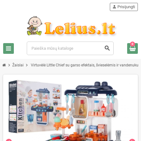
person
Prisijungti
0
view_headline
search
chevron_right
chevron_right
Žaislai
Virtuvėlė Little Chief su garso efektais, švieselėmis ir vandenuku