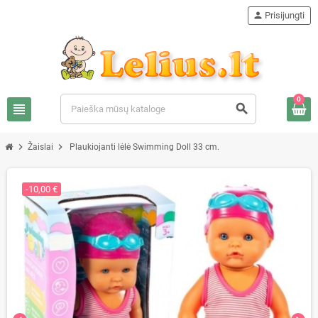
person
Prisijungti
0
view_headline
search
chevron_right
chevron_right
Žaislai
Plaukiojanti lėlė Swimming Doll 33 cm.
-10,00 €