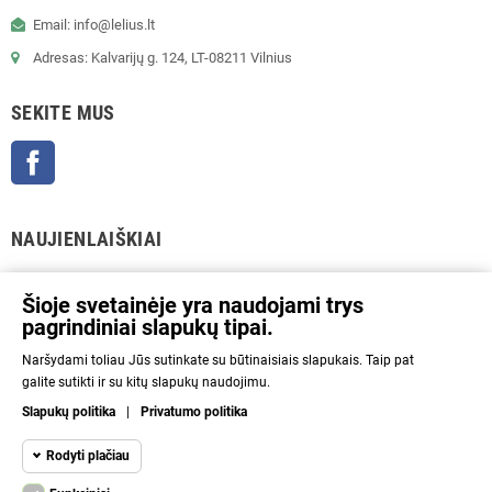
Email: info@lelius.lt
Adresas: Kalvarijų g. 124, LT-08211 Vilnius
SEKITE MUS
Facebook
NAUJIENLAIŠKIAI
GERAI
Šioje svetainėje yra naudojami trys
pagrindiniai slapukų tipai.
Prenumeratos galėsite atsisakyti bet kuriuo metu. Tam tikslui mūsų kontaktinę
Naršydami toliau Jūs sutinkate su būtinaisiais slapukais. Taip pat
informaciją rasite parduotuvės taisyklėse.
galite sutikti ir su kitų slapukų naudojimu.
Aš sutinku su Privatumo politika ir asmens duomenų tvarkymu.
Slapukų politika
|
Privatumo politika
INFORMACIJA
Rodyti plačiau