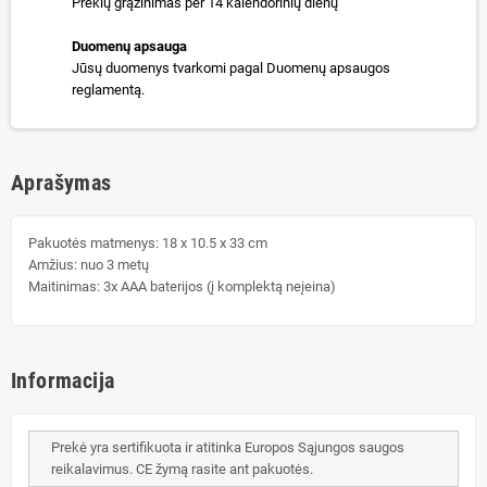
Prekių grąžinimas per 14 kalendorinių dienų
Duomenų apsauga
Jūsų duomenys tvarkomi pagal Duomenų apsaugos
reglamentą.
Aprašymas
Pakuotės matmenys: 18 x 10.5 x 33 cm
Amžius: nuo 3 metų
Maitinimas: 3x AAA baterijos (į komplektą neįeina)
Informacija
Prekė yra sertifikuota ir atitinka Europos Sąjungos saugos
reikalavimus. CE žymą rasite ant pakuotės.