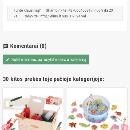
Turite klausimų? Skambinkite: +37060405317, nuo 9 iki 20
val. Rašykite: info@lelius.lt nuo 0 iki 24 val..
Komentarai
(0)
chat
Būkite pirmas, parašykite savo atsiliepimą
edit
30 kitos prekės toje pačioje kategorijoje: