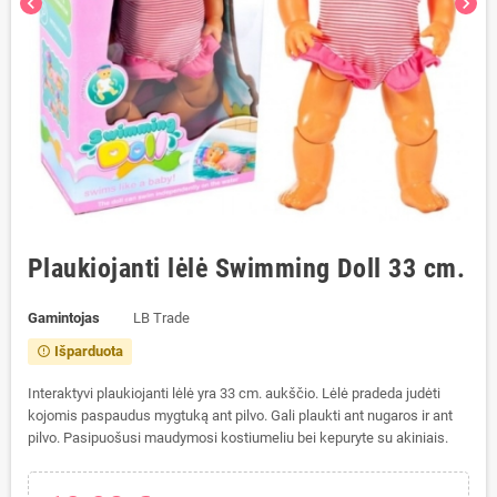
chevron_left
chevron_right
Plaukiojanti lėlė Swimming Doll 33 cm.
Gamintojas
LB Trade
Išparduota
error_outline
Interaktyvi plaukiojanti lėlė yra 33 cm. aukščio. Lėlė pradeda judėti
kojomis paspaudus mygtuką ant pilvo. Gali plaukti ant nugaros ir ant
pilvo. Pasipuošusi maudymosi kostiumeliu bei kepuryte su akiniais.