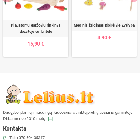
Pjaustomų daržovių rinkinys
Medinis žaidimas kibirėlyje Žvejyba
dėžutėje su lentele
8,90 €
15,90 €
Daugybė įdomių ir naudingų, kruopščiai atrinktų prekių tiesiai iš gamintojų.
Dirbame nuo 2010 metų..
[...]
Kontaktai
Tel: +370 604 05317