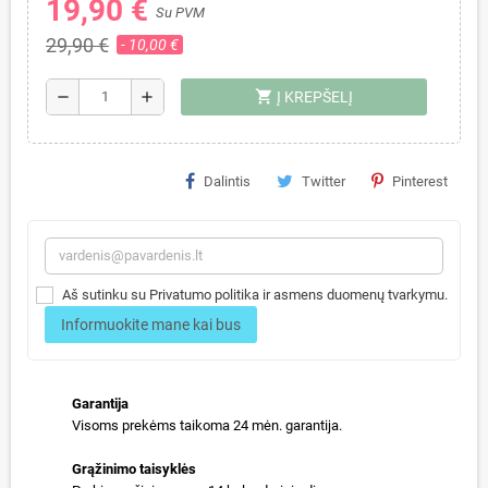
19,90 €
Su PVM
29,90 €
- 10,00 €
shopping_cart
remove
add
Į KREPŠELĮ
Dalintis
Twitter
Pinterest
Aš sutinku su Privatumo politika ir asmens duomenų tvarkymu.
Informuokite mane kai bus
Garantija
Visoms prekėms taikoma 24 mėn. garantija.
Grąžinimo taisyklės