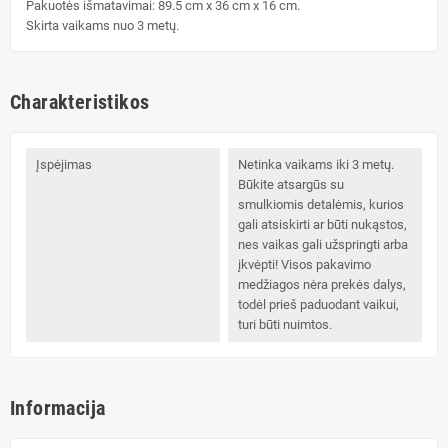
Pakuotės išmatavimai: 89.5 cm x 36 cm x 16 cm.
Skirta vaikams nuo 3 metų.
Charakteristikos
Įspėjimas
Netinka vaikams iki 3 metų.
Būkite atsargūs su
smulkiomis detalėmis, kurios
gali atsiskirti ar būti nukąstos,
nes vaikas gali užspringti arba
įkvėpti! Visos pakavimo
medžiagos nėra prekės dalys,
todėl prieš paduodant vaikui,
turi būti nuimtos.
Informacija