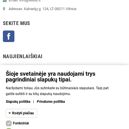
Email: info@lelius.lt
Adresas: Kalvarijų g. 124, LT-08211 Vilnius
SEKITE MUS
Facebook
NAUJIENLAIŠKIAI
GERAI
Šioje svetainėje yra naudojami trys
pagrindiniai slapukų tipai.
Prenumeratos galėsite atsisakyti bet kuriuo metu. Tam tikslui mūsų kontaktinę
Naršydami toliau Jūs sutinkate su būtinaisiais slapukais. Taip pat
informaciją rasite parduotuvės taisyklėse.
galite sutikti ir su kitų slapukų naudojimu.
Aš sutinku su Privatumo politika ir asmens duomenų tvarkymu.
Slapukų politika
|
Privatumo politika
INFORMACIJA
Rodyti plačiau
Funkciniai
NAUDINGA
Funkciniai slapukai