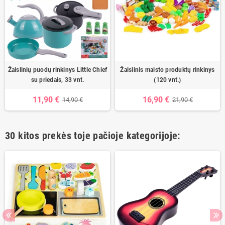
Žaislinių puodų rinkinys Little Chief
Žaislinis maisto produktų rinkinys
su priedais, 33 vnt.
(120 vnt.)
11,90 €
16,90 €
14,90 €
21,90 €
30 kitos prekės toje pačioje kategorijoje: