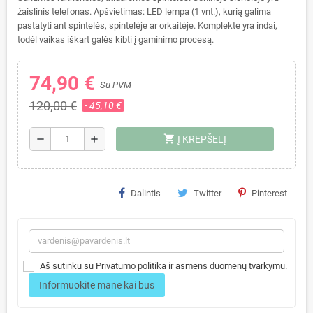
žaislinis telefonas. Apšvietimas: LED lempa (1 vnt.), kurią galima
pastatyti ant spintelės, spintelėje ar orkaitėje. Komplekte yra indai,
todėl vaikas iškart galės kibti į gaminimo procesą.
74,90 €
Su PVM
120,00 €
- 45,10 €
shopping_cart
remove
add
Į KREPŠELĮ
Dalintis
Twitter
Pinterest
Aš sutinku su Privatumo politika ir asmens duomenų tvarkymu.
Informuokite mane kai bus