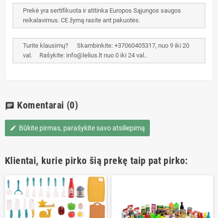
Prekė yra sertifikuota ir atitinka Europos Sąjungos saugos
reikalavimus. CE žymą rasite ant pakuotės.
Turite klausimų? Skambinkite: +37060405317, nuo 9 iki 20
val. Rašykite: info@lelius.lt nuo 0 iki 24 val..
Komentarai
(0)
chat
Būkite pirmas, parašykite savo atsiliepimą
edit
Klientai, kurie pirko šią prekę taip pat pirko: