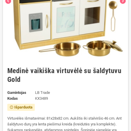
chevron_left
chevron_right
Medinė vaikiška virtuvėlė su šaldytuvu
Gold
Gamintojas
LB Trade
Kodas
KX3489
Išparduota
error_outline
Virtuvėlės išmatavimai: 81x28x82 cm. Aukštis iki stalviršio 46 cm. Ant
šaldytuvo durų yra lenta piešimui kreida (kreidutės yra komplekte).
Sukamos rankenėlės, atidaromos spintelės. Šoninėje sienelėje yra