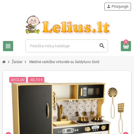
person
Prisijungti
0
view_headline
search
chevron_right
chevron_right
Žaislai
Medinė vaikiška virtuvėlė su šaldytuvu Gold
AKCIJA!
-45,10 €