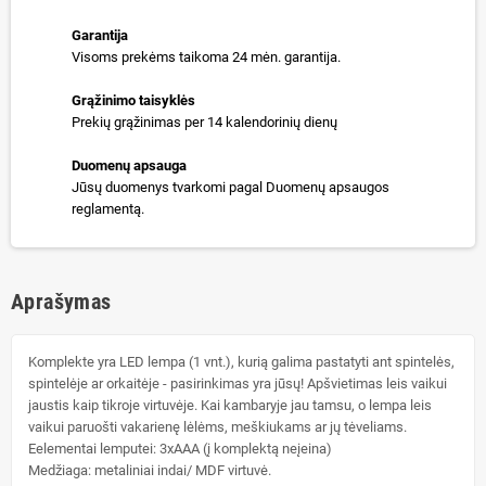
Garantija
Visoms prekėms taikoma 24 mėn. garantija.
Grąžinimo taisyklės
Prekių grąžinimas per 14 kalendorinių dienų
Duomenų apsauga
Jūsų duomenys tvarkomi pagal Duomenų apsaugos
reglamentą.
Aprašymas
Komplekte yra LED lempa (1 vnt.), kurią galima pastatyti ant spintelės,
spintelėje ar orkaitėje - pasirinkimas yra jūsų! Apšvietimas leis vaikui
jaustis kaip tikroje virtuvėje. Kai kambaryje jau tamsu, o lempa leis
vaikui paruošti vakarienę lėlėms, meškiukams ar jų tėveliams.
Eelementai lemputei: 3xAAA (į komplektą neįeina)
Medžiaga: metaliniai indai/ MDF virtuvė.