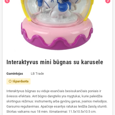
chevron_left
chevron_right
Interaktyvus mini būgnas su karusele
Gamintojas
LB Trade
Išparduota
error_outline
Interaktyvus būgnas su viduje esančiais besisukančiais poniais ir
šviesos efektais. Ant būgno dangtelio yra mygtukai, kurie paleidžia
skirtingus rėžimus: instrumentų arba gyvūnų garsai, įvairios melodijos.
Garsumo reguliavimas. Apačioje esantys ratukas leidžia žaislą stumti.
Skirtas vaikams nuo 18 mėn. Išmatavimai: 11.5x10.5x10.5 cm.