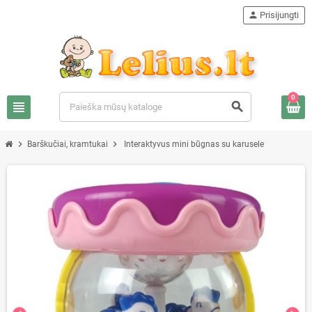
person
Prisijungti
0
view_headline
search
chevron_right
chevron_right
Barškučiai, kramtukai
Interaktyvus mini būgnas su karusele