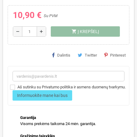
10,90 €
Su PVM
shopping_cart
remove
add
Į KREPŠELĮ
Dalintis
Twitter
Pinterest
Aš sutinku su Privatumo politika ir asmens duomenų tvarkymu.
Informuokite mane kai bus
Garantija
Visoms prekėms taikoma 24 mėn. garantija.
Grąžinimo taisyklės