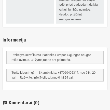
todėl prieš paduodant daiktą
vaikui, turi būti nuimtos.
Naudoti prižiūrint
suaugusiesiems.
Informacija
Prekė yra sertifikuota ir atitinka Europos Sąjungos saugos
reikalavimus. CE žymą rasite ant pakuotės.
Turite klausimų? Skambinkite: +37060405317, nuo 9 iki 20
val. Rašykite: info@lelius.lt nuo 0 iki 24 val..
Komentarai
(0)
chat