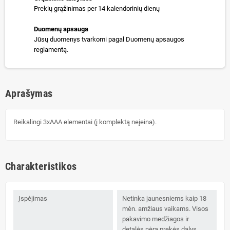
Prekių grąžinimas per 14 kalendorinių dienų
Duomenų apsauga
Jūsų duomenys tvarkomi pagal Duomenų apsaugos
reglamentą.
Aprašymas
Reikalingi 3xAAA elementai (į komplektą neįeina).
Charakteristikos
Įspėjimas
Netinka jaunesniems kaip 18
mėn. amžiaus vaikams. Visos
pakavimo medžiagos ir
detalės nėra prekės dalys,