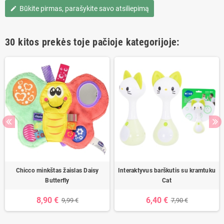
Būkite pirmas, parašykite savo atsiliepimą
edit
30 kitos prekės toje pačioje kategorijoje:
Chicco minkštas žaislas Daisy
Interaktyvus barškutis su kramtuku
Butterfly
Cat
8,90 €
6,40 €
9,99 €
7,90 €