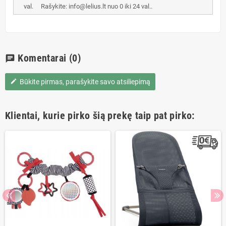
val. Rašykite: info@lelius.lt nuo 0 iki 24 val..
Komentarai
(0)
chat
Būkite pirmas, parašykite savo atsiliepimą
edit
Klientai, kurie pirko šią prekę taip pat pirko: