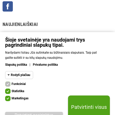
Facebook
NAUJIENLAIŠKIAI
GERAI
Šioje svetainėje yra naudojami trys
pagrindiniai slapukų tipai.
Prenumeratos galėsite atsisakyti bet kuriuo metu. Tam tikslui mūsų kontaktinę
Naršydami toliau Jūs sutinkate su būtinaisiais slapukais. Taip pat
informaciją rasite parduotuvės taisyklėse.
galite sutikti ir su kitų slapukų naudojimu.
Aš sutinku su Privatumo politika ir asmens duomenų tvarkymu.
Slapukų politika
|
Privatumo politika
INFORMACIJA
Rodyti plačiau
Funkciniai
NAUDINGA
Funkciniai slapukai
Funkciniai
Statistika
Kad svetainę būtų įmanoma naudoti, būtinais
KITA
Marketingas
slapukais aktyvinamos pagrindinės funkcijos.
Statistikos
Be šių slapukų svetainė neveiks tinkamai.
Patvirtinti visus
slapukai
Lelius.lt © 2010 - 2026 | Be sutikimo draudžiama kopijuoti ir platinti svetainėje
System
System required cookie.