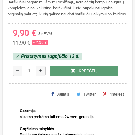
Barškučiai pagaminti iš tvirtų medžiagų, nėra aštrių kampų, saugūs. Į
komplektą įeina 5 skirtingi barškučiai, kurie supakuoti į gražią,
originalią pakuotę, kurią galima naudoti barškučių laikymui po žaidimo.
9,90 €
Su PVM
11,90 €
- 2,00 €
Pristatymas rugpjūčio 12 d.
check
shopping_cart
remove
add
Į KREPŠELĮ
Dalintis
Twitter
Pinterest
Garantija
Visoms prekėms taikoma 24 mėn. garantija.
Grąžinimo taisyklės
Prekių grąžinimas per 14 kalendorinių dienų