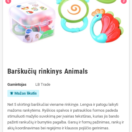
chevron_left
chevron_right
Barškučių rinkinys Animals
Gamintojas
LB Trade
Mažas likutis
notifications_active
Net 5 skirtingi barškučiai viename rinkinyje. Lengva ir patogu laikyti
mažoms rankytėms. Ryškios spalvos ir patrauklios formos padeda
stimuliuoti mažylio suvokimą per įvairias tekstūras, kurias jis bando
pažinti rankučių ir burnytės pagalba. Garsų ir formų pažinimas, rankų ir
akių koordinavimas bei regėjimo ir klausos pojūčio gerinimas.