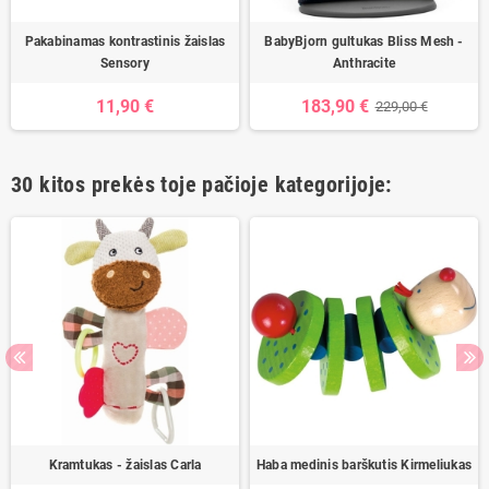
Pakabinamas kontrastinis žaislas
BabyBjorn gultukas Bliss Mesh -
Sensory
Anthracite
11,90 €
183,90 €
229,00 €
30 kitos prekės toje pačioje kategorijoje:
Kramtukas - žaislas Carla
Haba medinis barškutis Kirmeliukas