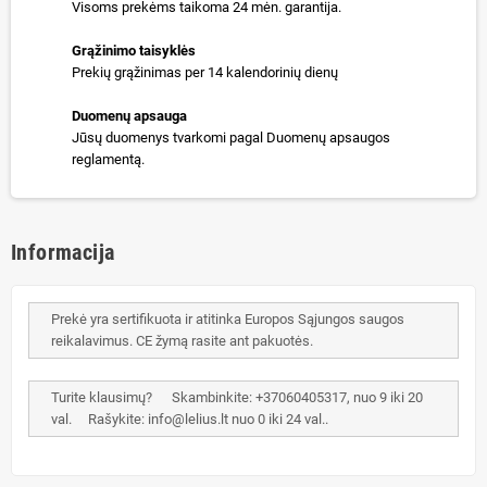
Visoms prekėms taikoma 24 mėn. garantija.
Grąžinimo taisyklės
Prekių grąžinimas per 14 kalendorinių dienų
Duomenų apsauga
Jūsų duomenys tvarkomi pagal Duomenų apsaugos
reglamentą.
Informacija
Prekė yra sertifikuota ir atitinka Europos Sąjungos saugos
reikalavimus. CE žymą rasite ant pakuotės.
Turite klausimų? Skambinkite: +37060405317, nuo 9 iki 20
val. Rašykite: info@lelius.lt nuo 0 iki 24 val..