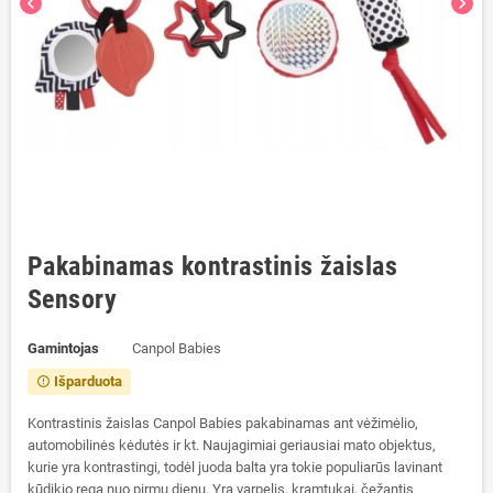
chevron_left
chevron_right
Pakabinamas kontrastinis žaislas
Sensory
Gamintojas
Canpol Babies
Išparduota
error_outline
Kontrastinis žaislas Canpol Babies pakabinamas ant vėžimėlio,
automobilinės kėdutės ir kt.
Naujagimiai geriausiai mato objektus,
kurie yra kontrastingi, t
odėl juoda balta yra tokie populiarūs lavinant
kūdikio regą nuo pirmų dienų.
Yra varpelis, kramtukai, čežantis