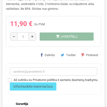
elementai, veidrodėlis ir kita. 2 tvirtinimo būdai: su kilputėmis arba
raišteliais. Be BPA.
Skirtas nuo gimimo.
11,90 €
Su PVM
shopping_cart
remove
add
Į KREPŠELĮ
Dalintis
Twitter
Pinterest
Aš sutinku su Privatumo politika ir asmens duomenų tvarkymu.
Informuokite mane kai bus
Garantija