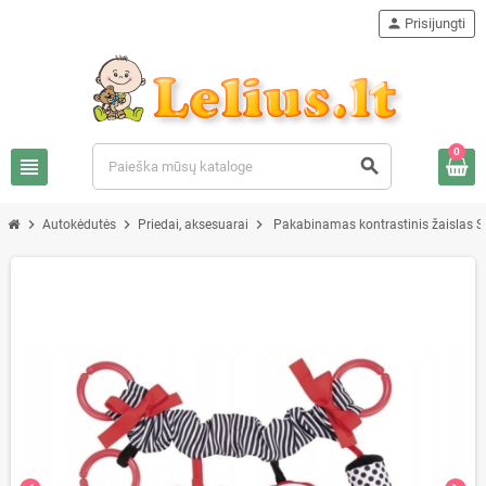
person
Prisijungti
0
view_headline
search
chevron_right
chevron_right
chevron_right
Autokėdutės
Priedai, aksesuarai
Pakabinamas kontrastinis žaislas S