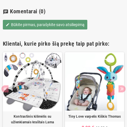
Komentarai
(0)
chat
Būkite pirmas, parašykite savo atsiliepimą
edit
Klientai, kurie pirko šią prekę taip pat pirko:
Kontrastinis kilimėlis su
Tiny Love varpelis Kiškis Thomas
užlenkiamais kraštais Lama