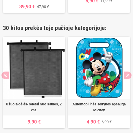
8,90 €
11,90 €
39,90 €
47,90 €
30 kitos prekės toje pačioje kategorijoje:
Užuolaidėlės-roletai nuo saulės, 2
Automobilinės sėdynės apsauga
vnt.
Mickey
9,90 €
4,90 €
6,90 €