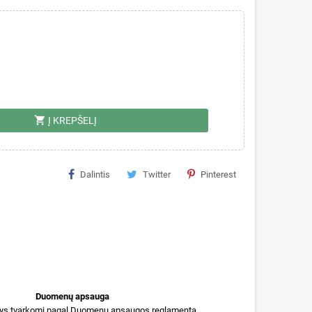
shopping_cart
Į KREPŠELĮ
Dalintis
Twitter
Pinterest
Duomenų apsauga
s tvarkomi pagal Duomenų apsaugos reglamentą.