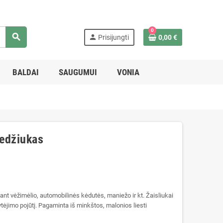
0
search
person
Prisijungti
0,00 €
BALDAI
SAUGUMUI
VONIA
ledžiukas
ant vėžimėlio, automobilinės kėdutės, maniežo ir kt. Žaisliukai
ytėjimo pojūtį. Pagaminta iš minkštos, malonios liesti