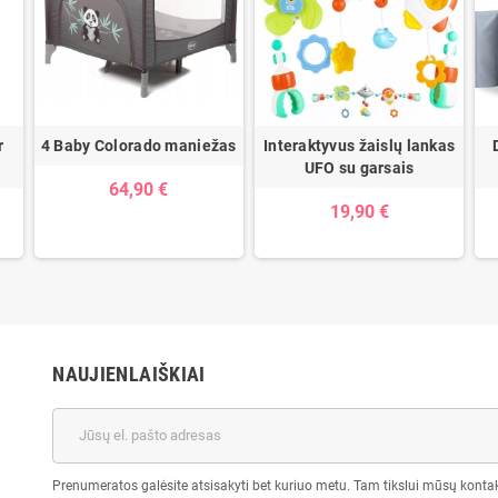
r
4 Baby Colorado maniežas
Interaktyvus žaislų lankas
UFO su garsais
64,90 €
19,90 €
NAUJIENLAIŠKIAI
Prenumeratos galėsite atsisakyti bet kuriuo metu. Tam tikslui mūsų kontak