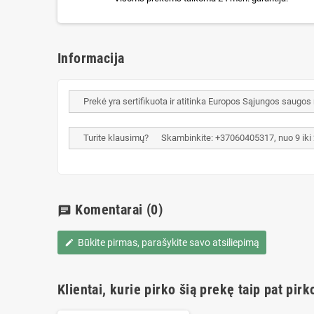
Informacija
Prekė yra sertifikuota ir atitinka Europos Sąjungos saugos
Turite klausimų? Skambinkite: +37060405317, nuo 9 iki 20 
Komentarai
(0)
chat
Būkite pirmas, parašykite savo atsiliepimą
edit
Klientai, kurie pirko šią prekę taip pat pirk