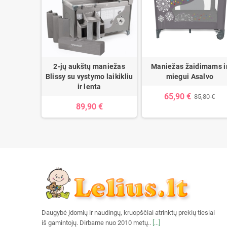
aniežas -
2-jų aukštų maniežas
Maniežas žaidimams i
eidžiamu
Blissy su vystymo laikikliu
miegui Asalvo
ir lenta
65,90 €
85,80 €
89,90 €
1,90 €
Daugybė įdomių ir naudingų, kruopščiai atrinktų prekių tiesiai
iš gamintojų. Dirbame nuo 2010 metų..
[...]