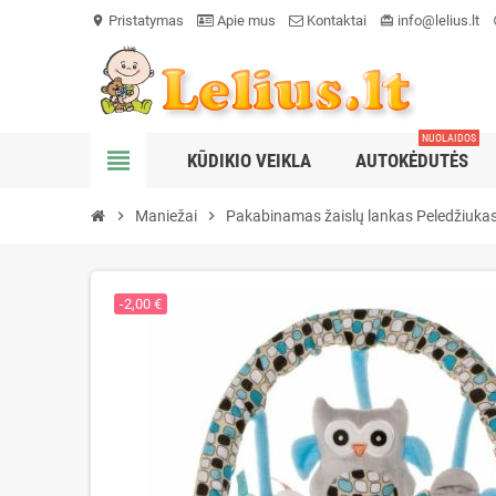
Pristatymas
Apie mus
Kontaktai
info@lelius.lt
location_on
card_giftcard
he
NUOLAIDOS
view_headline
KŪDIKIO VEIKLA
AUTOKĖDUTĖS
chevron_right
Maniežai
chevron_right
Pakabinamas žaislų lankas Peledžiuka
-2,00 €