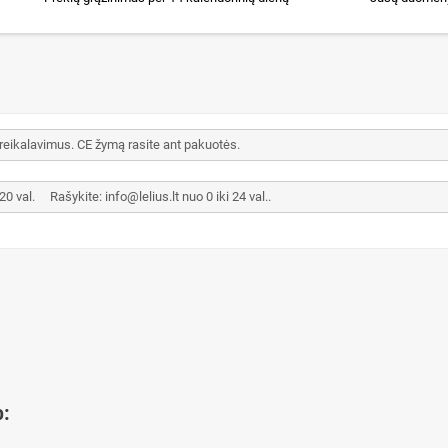
 reikalavimus. CE žymą rasite ant pakuotės.
val. Rašykite: info@lelius.lt nuo 0 iki 24 val..
o: