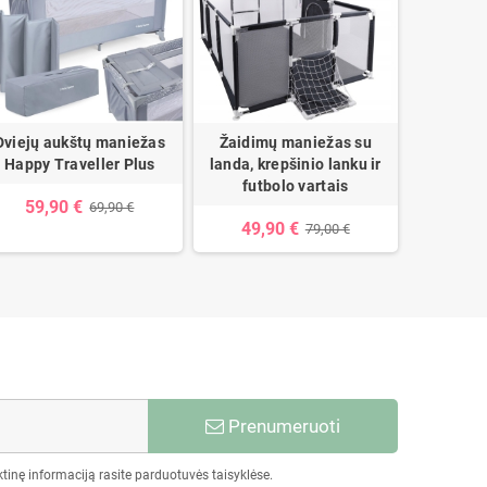
Dviejų aukštų maniežas
Žaidimų maniežas su
Dviejų 
Happy Traveller Plus
landa, krepšinio lanku ir
Lione
futbolo vartais
59,90 €
77,
69,90 €
49,90 €
79,00 €
Prenumeruoti
tinę informaciją rasite parduotuvės taisyklėse.