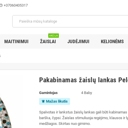
+37060405317
lp_outline
AKCIJA
MAITINIMUI
ŽAISLAI
JUDĖJIMUI
KELIONĖMS
s
Pakabinamas žaislų lankas Pe
Gamintojas
4 Baby
Mažas likutis
notifications_active
Spalvotas ir lankstus žaislų lankas gali būti kabinamas 
barška, čypsi. Žaislas stimuliuoja regėjimo, klausos ir l
medžiagos. Skirtas nuo gimimo.