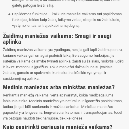
galėtų patogiai leisti laiką.
Papildomos funkcijos – kai kurie maniežai vaikams turi papildomas
funkcijas, tokias kaip žaislų laikymo vietas, stogelis su žaisliukais,
vystymo lentas, antrą pakabinamą dugną.
Žaidimų maniežas vaikams: Smagi ir saugi
aplinka
Žaidimų maniežas vaikams yra ypatingas, nes jis gali tapti žaidimų centru,
kuriame vaikas gali smagiai praleisti laiką. Be saugumo funkcijos, jis
suteikia vaikams galimybę tyrinėti aplinką, žaisti su žaislais, mokytis judėti
ir lavinti motorinius įgūdžius. Tokie maniežai dažnai būna su įvairiais
žaislais, garsais ar spalvomis, kurie skatina kūdikio vystymąsi ir
susidomėjimą aplinka.
Medinis maniežas arba minkštas maniežas?
Renkantis maniežą vaikams, verta apsvarstyti, kokia medžiaga jums
labiausiai tinka. Medinis maniežas yra natūralus ir ilgaamžis pasirinkimas,
tačiau jis gali būti sunkesnis ir mažiau lankstus. Minkštas maniežas
paprastai yra lengvesnis, lengvai sulankstomas ir transportuojamas, todėl
yra patogus naudoti tiek namuose, tiek kelionėse.
Kaip pasirinkti geriausią maniežą vaikams?