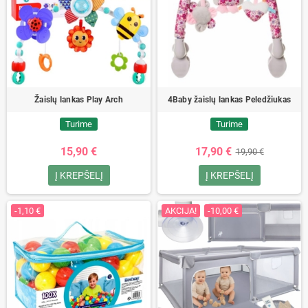
Žaislų lankas Play Arch
4Baby žaislų lankas Peledžiukas
Turime
Turime
15,90 €
17,90 €
19,90 €
Į KREPŠELĮ
Į KREPŠELĮ
-1,10 €
AKCIJA!
-10,00 €