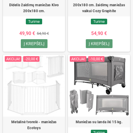
Didelis žaidimų maniežas Kivo
200x180 cm. žaidimų maniežas
200x180 cm.
vaikui Cozy Graphite
Turime
Turime
49,90 €
54,90 €
54,90 €
Į KREPŠELĮ
Į KREPŠELĮ
AKCIJA!
-20,00 €
AKCIJA!
-10,00 €
Metalinė tvorelė - maniežas
Maniežas su landa iki 15 kg.
Ecotoys
Turime