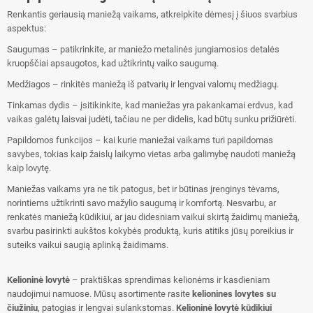
Renkantis geriausią maniežą vaikams, atkreipkite dėmesį į šiuos svarbius
aspektus:
Saugumas – patikrinkite, ar maniežo metalinės jungiamosios detalės
kruopščiai apsaugotos, kad užtikrintų vaiko saugumą.
Medžiagos – rinkitės maniežą iš patvarių ir lengvai valomų medžiagų.
Tinkamas dydis – įsitikinkite, kad maniežas yra pakankamai erdvus, kad
vaikas galėtų laisvai judėti, tačiau ne per didelis, kad būtų sunku prižiūrėti.
Papildomos funkcijos – kai kurie maniežai vaikams turi papildomas
savybes, tokias kaip žaislų laikymo vietas arba galimybę naudoti maniežą
kaip lovytę.
Maniežas vaikams yra ne tik patogus, bet ir būtinas įrenginys tėvams,
norintiems užtikrinti savo mažylio saugumą ir komfortą. Nesvarbu, ar
renkatės maniežą kūdikiui, ar jau didesniam vaikui skirtą žaidimų maniežą,
svarbu pasirinkti aukštos kokybės produktą, kuris atitiks jūsų poreikius ir
suteiks vaikui saugią aplinką žaidimams.
Kelioninė lovytė
– praktiškas sprendimas kelionėms ir kasdieniam
naudojimui namuose. Mūsų asortimente rasite
kelionines lovytes su
čiužiniu
, patogias ir lengvai sulankstomas.
Kelioninė lovytė kūdikiui