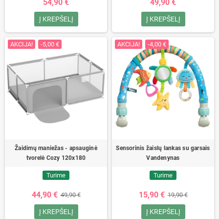
54,90 €
49,90 €
Į KREPŠELĮ
Į KREPŠELĮ
AKCIJA!
-5,00 €
AKCIJA!
-4,00 €
Žaidimų maniežas - apsauginė
Sensorinis žaislų lankas su garsais
tvorelė Cozy 120x180
Vandenynas
Turime
Turime
44,90 €
15,90 €
49,90 €
19,90 €
Į KREPŠELĮ
Į KREPŠELĮ