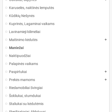
Karuselės, naktinės lemputės
Kūdikių Nešynės
Kuprinės, Lagaminai vaikams
Lavinamieji kilimėliai
Maitinimo kėdutės
add
Maniežai
Naktipuodžiai
Palapinės vaikams
Paspirtukai
add
Prekės mamoms
add
Riedamobiliai Svingiai
Šokliukai, stumdukai
Staliukai su kėdutėmis
Sterilizatoriai, šildytuvai