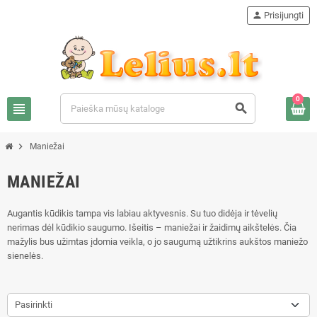
person
Prisijungti
0
view_headline
search
chevron_right
Maniežai
MANIEŽAI
Augantis kūdikis tampa vis labiau aktyvesnis. Su tuo didėja ir tėvelių
nerimas dėl kūdikio saugumo. Išeitis – maniežai ir žaidimų aikštelės. Čia
mažylis bus užimtas įdomia veikla, o jo saugumą užtikrins aukštos maniežo
sienelės.
Pasirinkti