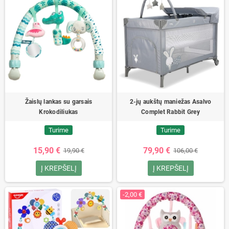
Žaislų lankas su garsais
2-jų aukštų maniežas Asalvo
Krokodiliukas
Complet Rabbit Grey
Turime
Turime
15,90 €
79,90 €
19,90 €
106,00 €
Į KREPŠELĮ
Į KREPŠELĮ
-2,00 €