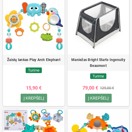
Žaislų lankas Play Arch Elephant
Maniežas Bright Starts Ingenuity
Beaumont
Turime
Turime
15,90 €
79,00 €
129,00 €
Į KREPŠELĮ
Į KREPŠELĮ