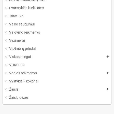
Svarstyklės kūdikiams
Triratukai
Vaiko saugumui
Valgymo reikmenys
Vežimėliai
Vežimėlių priedai
Viskas miegui
add
VOKELIAI
Vonios reikmenys
add
Vystyklai - kokonai
Žaislai
add
Žaislų dėžės