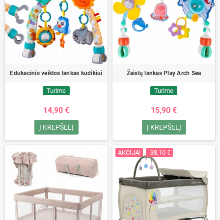
Edukacinis veiklos lankas kūdikiui
Žaislų lankas Play Arch Sea
Turime
Turime
14,90 €
15,90 €
Į KREPŠELĮ
Į KREPŠELĮ
AKCIJA!
-38,10 €