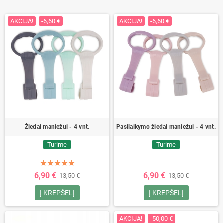
AKCIJA!
-6,60 €
AKCIJA!
-6,60 €
Žiedai maniežui - 4 vnt.
Pasilaikymo žiedai maniežui - 4 vnt.
Turime
Turime
6,90 €
6,90 €
13,50 €
13,50 €
Į KREPŠELĮ
Į KREPŠELĮ
AKCIJA!
-50,00 €