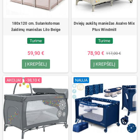
180x120 cm. Sulankstomas
Dviejų aukštų maniežas Asalvo Mix
žaidimų maniežas Lilo Beige
Plus Windmill
Turime
Turime
59,90 €
78,90 €
117,00 €
Į KREPŠELĮ
Į KREPŠELĮ
AKCIJA!
-38,10 €
NAUJA