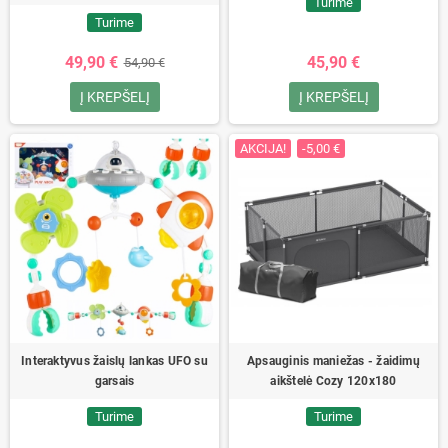
Turime
Turime
49,90 €
45,90 €
54,90 €
Į KREPŠELĮ
Į KREPŠELĮ
AKCIJA!
-5,00 €
Interaktyvus žaislų lankas UFO su
Apsauginis maniežas - žaidimų
garsais
aikštelė Cozy 120x180
Turime
Turime