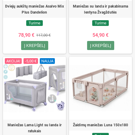
Dviejų aukštų maniežas Asalvo Mix
Maniežas su landa ir pakabinama
Plus Dandelion
lentyna Žvagždutės
Turime
Turime
78,90 €
54,90 €
117,00 €
Į KREPŠELĮ
Į KREPŠELĮ
AKCIJA!
-5,00 €
NAUJA
Maniežas Lama Light su landa ir
Žaidimų maniežas Luna 150x180
ratukais