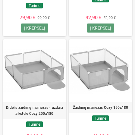
Turime
79,90 €
42,90 €
99,90 €
52,90 €
Į KREPŠELĮ
Į KREPŠELĮ
Didelis žaidimų maniežas - uždara
Žaidimų maniežas Cozy 150x180
aikštelė Cozy 200x180
Turime
Turime