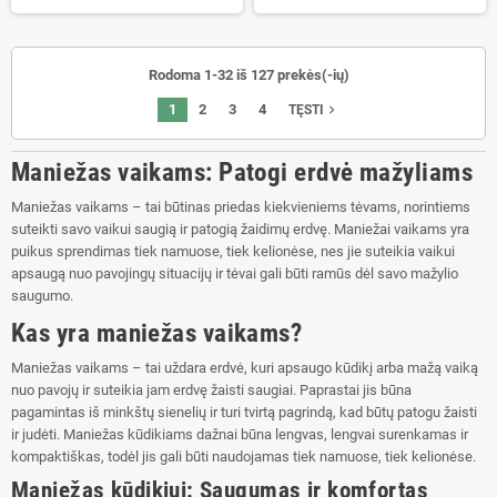
Rodoma 1-32 iš 127 prekės(-ių)
1
2
3
4
navigate_next
TĘSTI
Maniežas vaikams: Patogi erdvė mažyliams
Maniežas vaikams – tai būtinas priedas kiekvieniems tėvams, norintiems
suteikti savo vaikui saugią ir patogią žaidimų erdvę. Maniežai vaikams yra
puikus sprendimas tiek namuose, tiek kelionėse, nes jie suteikia vaikui
apsaugą nuo pavojingų situacijų ir tėvai gali būti ramūs dėl savo mažylio
saugumo.
Kas yra maniežas vaikams?
Maniežas vaikams – tai uždara erdvė, kuri apsaugo kūdikį arba mažą vaiką
nuo pavojų ir suteikia jam erdvę žaisti saugiai. Paprastai jis būna
pagamintas iš minkštų sienelių ir turi tvirtą pagrindą, kad būtų patogu žaisti
ir judėti. Maniežas kūdikiams dažnai būna lengvas, lengvai surenkamas ir
kompaktiškas, todėl jis gali būti naudojamas tiek namuose, tiek kelionėse.
Maniežas kūdikiui: Saugumas ir komfortas