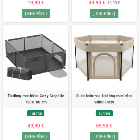
19,90 €
44,90 €
49,90 €
Į KREPŠELĮ
Į KREPŠELĮ
Žaidimų maniežas Cozy Graphite
Sulankstomas žaidimų maniežas
150x180 cm
vaikui Cozy
Turime
Turime
49,90 €
59,90 €
Į KREPŠELĮ
Į KREPŠELĮ