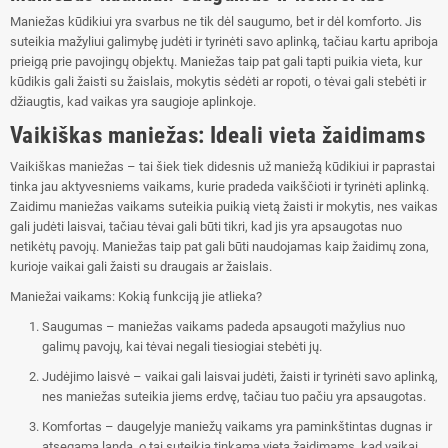
Maniežas kūdikiui yra svarbus ne tik dėl saugumo, bet ir dėl komforto. Jis
suteikia mažyliui galimybę judėti ir tyrinėti savo aplinką, tačiau kartu apriboja
prieigą prie pavojingų objektų. Maniežas taip pat gali tapti puikia vieta, kur
kūdikis gali žaisti su žaislais, mokytis sėdėti ar ropoti, o tėvai gali stebėti ir
džiaugtis, kad vaikas yra saugioje aplinkoje.
Vaikiškas maniežas: Ideali vieta žaidimams
Vaikiškas maniežas – tai šiek tiek didesnis už maniežą kūdikiui ir paprastai
tinka jau aktyvesniems vaikams, kurie pradeda vaikščioti ir tyrinėti aplinką.
Zaidimu maniežas vaikams suteikia puikią vietą žaisti ir mokytis, nes vaikas
gali judėti laisvai, tačiau tėvai gali būti tikri, kad jis yra apsaugotas nuo
netikėtų pavojų. Maniežas taip pat gali būti naudojamas kaip žaidimų zona,
kurioje vaikai gali žaisti su draugais ar žaislais.
Maniežai vaikams: Kokią funkciją jie atlieka?
Saugumas – maniežas vaikams padeda apsaugoti mažylius nuo
galimų pavojų, kai tėvai negali tiesiogiai stebėti jų.
Judėjimo laisvė – vaikai gali laisvai judėti, žaisti ir tyrinėti savo aplinką,
nes maniežas suteikia jiems erdvę, tačiau tuo pačiu yra apsaugotas.
Komfortas – daugelyje maniežų vaikams yra paminkštintas dugnas ir
atsegama landa, o tai suteikia tinkamą vietą žaidimams, kad vaikai