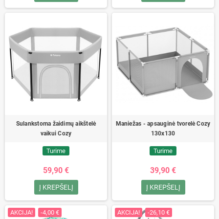
Sulankstoma žaidimų aikštelė
Maniežas - apsauginė tvorelė Cozy
vaikui Cozy
130x130
Turime
Turime
59,90 €
39,90 €
Į KREPŠELĮ
Į KREPŠELĮ
AKCIJA!
-4,00 €
AKCIJA!
-26,10 €