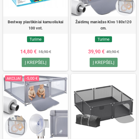
Bestway plastikiniai kamuoliukai
Žaidimų maniežas Kivo 180x120
100 vnt.
cm.
Turime
Turime
14,80 €
39,90 €
15,90 €
49,90 €
Į KREPŠELĮ
Į KREPŠELĮ
AKCIJA!
-5,00 €