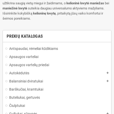
užtikrina saugią vietą miegui ir žaidimams, o
kelioninė lovytė maniežas
bei
maniežinė lovytė
suteikia daugiau universalumo aktyviems mažyliams.
Išsirinkite kokybišką
kelioninę lovytę
, pritaikytą jūsų vaiko komfortui ir
šeimos poreikiams.
PREKIŲ KATALOGAS
Antspaudai, rėmeliai kūdikiams
Apsaugos varteliai
Apsaugos vartelių priedai
Autokėdutės
add
Balansiniai dviratukai
add
Barškučiai, kramtukai
Buteliukai, gertuvės
Čiulptukai
Gultukai, sūpynės
add