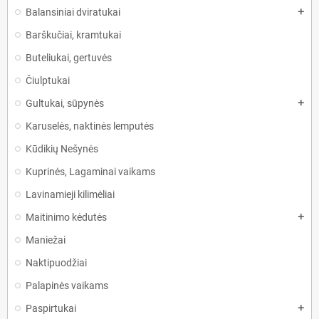
Balansiniai dviratukai
add
Barškučiai, kramtukai
Buteliukai, gertuvės
Čiulptukai
Gultukai, sūpynės
add
Karuselės, naktinės lemputės
Kūdikių Nešynės
Kuprinės, Lagaminai vaikams
Lavinamieji kilimėliai
Maitinimo kėdutės
add
Maniežai
Naktipuodžiai
Palapinės vaikams
Paspirtukai
add