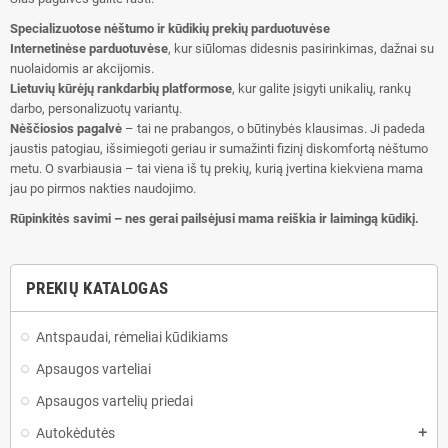
Specializuotose nėštumo ir kūdikių prekių parduotuvėse
Internetinėse parduotuvėse
, kur siūlomas didesnis pasirinkimas, dažnai su
nuolaidomis ar akcijomis.
Lietuvių kūrėjų rankdarbių platformose
, kur galite įsigyti unikalių, rankų
darbo, personalizuotų variantų.
Nėščiosios pagalvė
– tai ne prabangos, o būtinybės klausimas. Ji padeda
jaustis patogiau, išsimiegoti geriau ir sumažinti fizinį diskomfortą nėštumo
metu. O svarbiausia – tai viena iš tų prekių, kurią įvertina kiekviena mama
jau po pirmos nakties naudojimo.
Rūpinkitės savimi – nes gerai pailsėjusi mama reiškia ir laimingą kūdikį.
PREKIŲ KATALOGAS
Antspaudai, rėmeliai kūdikiams
Apsaugos varteliai
Apsaugos vartelių priedai
Autokėdutės
add