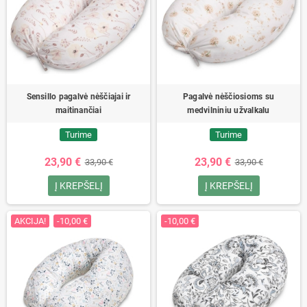
Sensillo pagalvė nėščiajai ir
Pagalvė nėščiosioms su
maitinančiai
medvilniniu užvalkalu
Turime
Turime
23,90 €
23,90 €
33,90 €
33,90 €
Į KREPŠELĮ
Į KREPŠELĮ
AKCIJA!
-10,00 €
-10,00 €