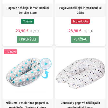
Pagalvė nėščiajai ir maitinančiai
Pagalvė nėščiajai ir maitinančiai
Sensillo Stars
Gėlės
Turime
Išparduota
23,90 €
23,90 €
33,90 €
33,90 €
Į KREPŠELĮ
PLAČIAU
-12,00 €
Nėštumo ir maitinimo pagalvė su
CebaBaby pagalvė nėščiajai ir
medvilnės užvalkalu Širdelė
maitinančiai Amore