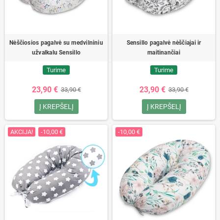
Nėščiosios pagalvė su medvilniniu
Sensillo pagalvė nėščiajai ir
užvalkalu Sensillo
maitinančiai
Turime
Turime
23,90 €
23,90 €
33,90 €
33,90 €
Į KREPŠELĮ
Į KREPŠELĮ
AKCIJA!
-10,00 €
-10,00 €