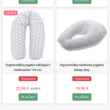
PLAČIAU
PLAČIAU
-25,10 €
Ergonomiška pagalvė nėščiajai ir
Ergonomiška maitinimo pagalvė
maitinančiai 190 cm.
Minky Grey
Išparduota
Išparduota
23,90 €
19,90 €
49,00 €
PLAČIAU
PLAČIAU