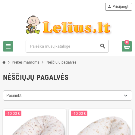
person
Prisijungti
0
view_headline
search
chevron_right
chevron_right
Prekės mamoms
Nėščiųjų pagalvės
NĖŠČIŲJŲ PAGALVĖS
Pasirinkti
-10,00 €
-10,00 €