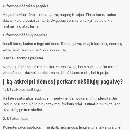
U formos nėštukės pagalvė
Apgaubia visą kūną – remia galvą, nugarą ir kojas. Tinka toms, kurios
dažnai keičia pozicijas naktį. Dvigubas šoninis prilaikymas suteikia
maksimalų stabilumą.
C formos nėščiųjų pagalvė
Ideali toms, kurios miega ant šono. Remia galvą, pilvą ir tarp kojų esančią
zoną, taip mažindama klubų spaudimą.
J arba L formos pagalvė
Kompaktiškesnė, užima mažiau vietos lovoje, bet vis tiek leidžia remtis
vienu šonu – dažnai naudojama ne tik nėštumo metu, bet ir po jo.
Į ką atkreipti dėmesį perkant nėščiųjų pagalvę?
1. Užvalkalo medžiaga
Rinkitės
natūralius audinius
– medvilnę, bambuką ar lininį pluoštą. Jie
laidūs orui, nesukelia prakaitavimo, švelnūs odai. Būtinai įsitikinkite, kad
užvalkalą galima skalbti.
2. Užpildo tipas
Poliesterio kamuoliukai
– minkšti, nebrangūs, lengvai prisitaikantys prie