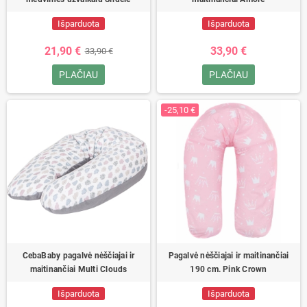
Išparduota
Išparduota
21,90 €
33,90 €
33,90 €
PLAČIAU
PLAČIAU
-25,10 €
CebaBaby pagalvė nėščiajai ir
Pagalvė nėščiajai ir maitinančiai
maitinančiai Multi Clouds
190 cm. Pink Crown
Išparduota
Išparduota