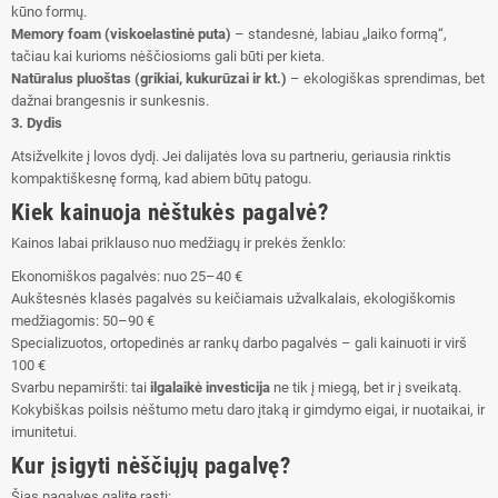
kūno formų.
Memory foam (viskoelastinė puta)
– standesnė, labiau „laiko formą“,
tačiau kai kurioms nėščiosioms gali būti per kieta.
Natūralus pluoštas (grikiai, kukurūzai ir kt.)
– ekologiškas sprendimas, bet
dažnai brangesnis ir sunkesnis.
3. Dydis
Atsižvelkite į lovos dydį. Jei dalijatės lova su partneriu, geriausia rinktis
kompaktiškesnę formą, kad abiem būtų patogu.
Kiek kainuoja nėštukės pagalvė?
Kainos labai priklauso nuo medžiagų ir prekės ženklo:
Ekonomiškos pagalvės: nuo 25–40 €
Aukštesnės klasės pagalvės su keičiamais užvalkalais, ekologiškomis
medžiagomis: 50–90 €
Specializuotos, ortopedinės ar rankų darbo pagalvės – gali kainuoti ir virš
100 €
Svarbu nepamiršti: tai
ilgalaikė investicija
ne tik į miegą, bet ir į sveikatą.
Kokybiškas poilsis nėštumo metu daro įtaką ir gimdymo eigai, ir nuotaikai, ir
imunitetui.
Kur įsigyti nėščiųjų pagalvę?
Šias pagalves galite rasti: