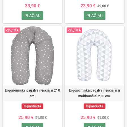
33,90 €
23,90 €
49,00 €
PLAČIAU
PLAČIAU
-25,10 €
-25,10 €
Ergonomiška pagalvė nėščiajai 210
Ergonomiška pagalvė nėščiajai ir
cm.
maitinančiai 210 cm.
Išparduota
Išparduota
25,90 €
25,90 €
51,00 €
51,00 €