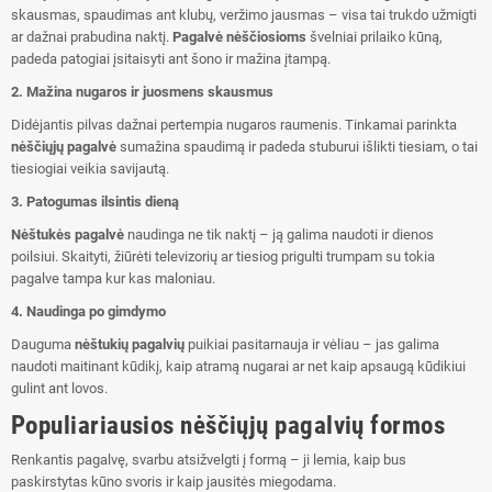
skausmas, spaudimas ant klubų, veržimo jausmas – visa tai trukdo užmigti
ar dažnai prabudina naktį.
Pagalvė nėščiosioms
švelniai prilaiko kūną,
padeda patogiai įsitaisyti ant šono ir mažina įtampą.
2. Mažina nugaros ir juosmens skausmus
Didėjantis pilvas dažnai pertempia nugaros raumenis. Tinkamai parinkta
nėščiųjų pagalvė
sumažina spaudimą ir padeda stuburui išlikti tiesiam, o tai
tiesiogiai veikia savijautą.
3. Patogumas ilsintis dieną
Nėštukės pagalvė
naudinga ne tik naktį – ją galima naudoti ir dienos
poilsiui. Skaityti, žiūrėti televizorių ar tiesiog prigulti trumpam su tokia
pagalve tampa kur kas maloniau.
4. Naudinga po gimdymo
Dauguma
nėštukių pagalvių
puikiai pasitarnauja ir vėliau – jas galima
naudoti maitinant kūdikį, kaip atramą nugarai ar net kaip apsaugą kūdikiui
gulint ant lovos.
Populiariausios nėščiųjų pagalvių formos
Renkantis pagalvę, svarbu atsižvelgti į formą – ji lemia, kaip bus
paskirstytas kūno svoris ir kaip jausitės miegodama.