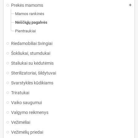
Prekės mamoms
add
Mamos rankinės
Nėščiųjų pagalvės
Pientraukiai
Riedamobiliai Svingiai
Šokliukai, stumdukai
Staliukai su kėdutėmis
Sterilizatoriai, šildytuvai
Svarstyklės kūdikiams
Triratukai
Vaiko saugumui
Valgymo reikmenys
Vežimėliai
Vežimėlių priedai