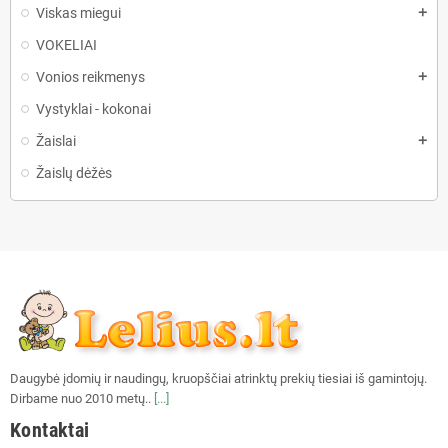
Viskas miegui
add
VOKELIAI
Vonios reikmenys
add
Vystyklai - kokonai
Žaislai
add
Žaislų dėžės
Daugybė įdomių ir naudingų, kruopščiai atrinktų prekių tiesiai iš gamintojų.
Dirbame nuo 2010 metų..
[...]
Kontaktai