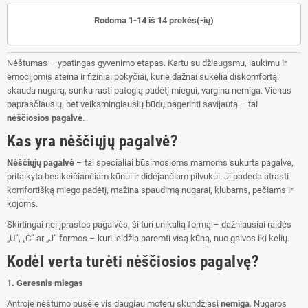
Rodoma 1-14 iš 14 prekės(-ių)
Nėštumas – ypatingas gyvenimo etapas. Kartu su džiaugsmu, laukimu ir
emocijomis ateina ir fiziniai pokyčiai, kurie dažnai sukelia diskomfortą:
skauda nugarą, sunku rasti patogią padėtį miegui, vargina nemiga. Vienas
paprasčiausių, bet veiksmingiausių būdų pagerinti savijautą – tai
nėščiosios pagalvė
.
Kas yra nėščiųjų pagalvė?
Nėščiųjų pagalvė
– tai specialiai būsimosioms mamoms sukurta pagalvė,
pritaikyta besikeičiančiam kūnui ir didėjančiam pilvukui. Ji padeda atrasti
komfortišką miego padėtį, mažina spaudimą nugarai, klubams, pečiams ir
kojoms.
Skirtingai nei įprastos pagalvės, ši turi unikalią formą – dažniausiai raidės
„U“, „C“ ar „J“ formos – kuri leidžia paremti visą kūną, nuo galvos iki kelių.
Kodėl verta turėti nėščiosios pagalvę?
1. Geresnis miegas
Antroje nėštumo pusėje vis daugiau moterų skundžiasi
nemiga
. Nugaros