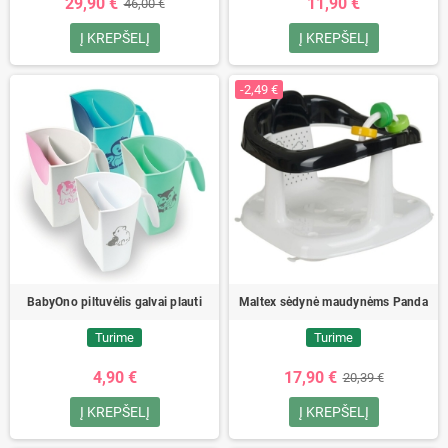
29,90 €
11,90 €
46,00 €
Į KREPŠELĮ
Į KREPŠELĮ
-2,49 €
BabyOno piltuvėlis galvai plauti
Maltex sėdynė maudynėms Panda
Turime
Turime
4,90 €
17,90 €
20,39 €
Į KREPŠELĮ
Į KREPŠELĮ