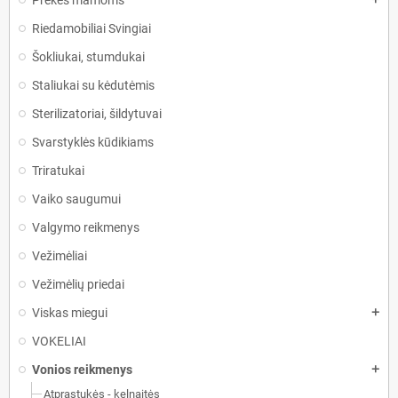
Prekės mamoms
Riedamobiliai Svingiai
Šokliukai, stumdukai
Staliukai su kėdutėmis
Sterilizatoriai, šildytuvai
Svarstyklės kūdikiams
Triratukai
Vaiko saugumui
Valgymo reikmenys
Vežimėliai
Vežimėlių priedai
Viskas miegui
add
VOKELIAI
Vonios reikmenys
add
Atprastukės - kelnaitės