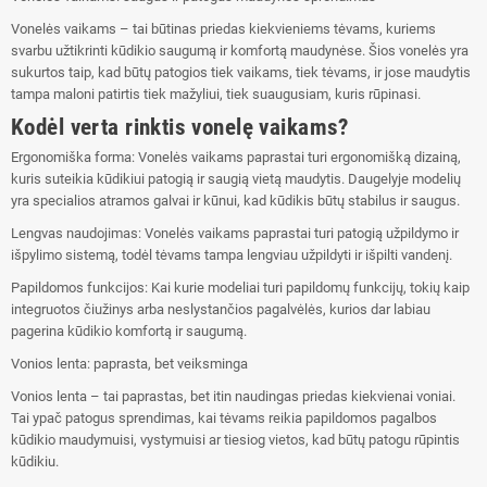
Vonelės vaikams – tai būtinas priedas kiekvieniems tėvams, kuriems
svarbu užtikrinti kūdikio saugumą ir komfortą maudynėse. Šios vonelės yra
sukurtos taip, kad būtų patogios tiek vaikams, tiek tėvams, ir jose maudytis
tampa maloni patirtis tiek mažyliui, tiek suaugusiam, kuris rūpinasi.
Kodėl verta rinktis vonelę vaikams?
Ergonomiška forma: Vonelės vaikams paprastai turi ergonomišką dizainą,
kuris suteikia kūdikiui patogią ir saugią vietą maudytis. Daugelyje modelių
yra specialios atramos galvai ir kūnui, kad kūdikis būtų stabilus ir saugus.
Lengvas naudojimas: Vonelės vaikams paprastai turi patogią užpildymo ir
išpylimo sistemą, todėl tėvams tampa lengviau užpildyti ir išpilti vandenį.
Papildomos funkcijos: Kai kurie modeliai turi papildomų funkcijų, tokių kaip
integruotos čiužinys arba neslystančios pagalvėlės, kurios dar labiau
pagerina kūdikio komfortą ir saugumą.
Vonios lenta: paprasta, bet veiksminga
Vonios lenta – tai paprastas, bet itin naudingas priedas kiekvienai voniai.
Tai ypač patogus sprendimas, kai tėvams reikia papildomos pagalbos
kūdikio maudymuisi, vystymuisi ar tiesiog vietos, kad būtų patogu rūpintis
kūdikiu.