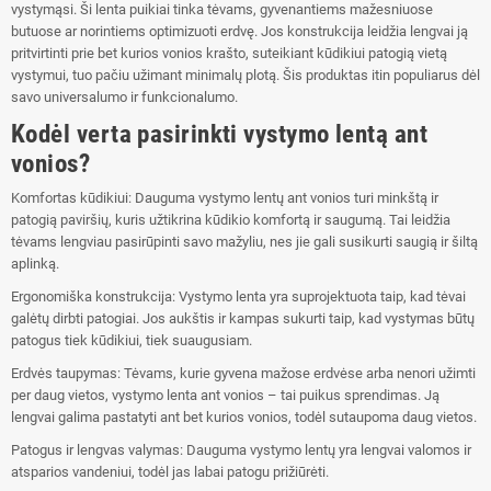
vystymąsi. Ši lenta puikiai tinka tėvams, gyvenantiems mažesniuose
butuose ar norintiems optimizuoti erdvę. Jos konstrukcija leidžia lengvai ją
pritvirtinti prie bet kurios vonios krašto, suteikiant kūdikiui patogią vietą
vystymui, tuo pačiu užimant minimalų plotą. Šis produktas itin populiarus dėl
savo universalumo ir funkcionalumo.
Kodėl verta pasirinkti vystymo lentą ant
vonios?
Komfortas kūdikiui: Dauguma vystymo lentų ant vonios turi minkštą ir
patogią paviršių, kuris užtikrina kūdikio komfortą ir saugumą. Tai leidžia
tėvams lengviau pasirūpinti savo mažyliu, nes jie gali susikurti saugią ir šiltą
aplinką.
Ergonomiška konstrukcija: Vystymo lenta yra suprojektuota taip, kad tėvai
galėtų dirbti patogiai. Jos aukštis ir kampas sukurti taip, kad vystymas būtų
patogus tiek kūdikiui, tiek suaugusiam.
Erdvės taupymas: Tėvams, kurie gyvena mažose erdvėse arba nenori užimti
per daug vietos, vystymo lenta ant vonios – tai puikus sprendimas. Ją
lengvai galima pastatyti ant bet kurios vonios, todėl sutaupoma daug vietos.
Patogus ir lengvas valymas: Dauguma vystymo lentų yra lengvai valomos ir
atsparios vandeniui, todėl jas labai patogu prižiūrėti.