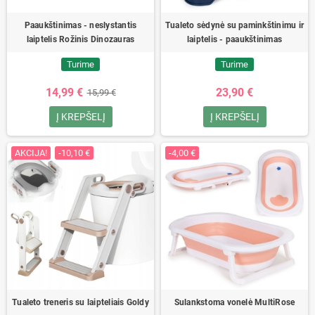
Paaukštinimas - neslystantis
Tualeto sėdynė su paminkštinimu ir
laiptelis Rožinis Dinozauras
laiptelis - paaukštinimas
Turime
Turime
14,99 €
23,90 €
15,99 €
Į KREPŠELĮ
Į KREPŠELĮ
AKCIJA!
-10,10 €
-4,00 €
Tualeto treneris su laipteliais Goldy
Sulankstoma vonelė MultiRose