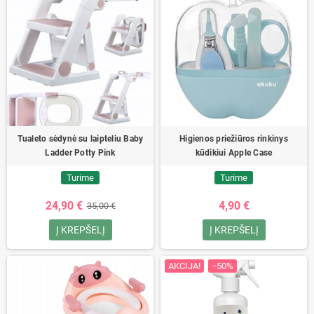
Tualeto sėdynė su laipteliu Baby
Higienos priežiūros rinkinys
Ladder Potty Pink
kūdikiui Apple Case
Turime
Turime
24,90 €
4,90 €
35,00 €
Į KREPŠELĮ
Į KREPŠELĮ
AKCIJA!
−50%