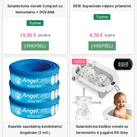
Sulankstoma vonelė Compact su
DEW Superclean valymo priemonė
termometru + DOVANA
Turime
Turime
19,90 €
4,70 €
29,90 €
9,39 €
Į KREPŠELĮ
Į KREPŠELĮ
-3,00 €
Kasetės sauskelnių konteineriui
Sulankstoma kūdikio vonelė su
Angelcare (3 vnt.)
termometru ir pagalve RK Grey