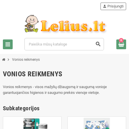
person
Prisijungti
0
view_headline
search
chevron_right
Vonios reikmenys
VONIOS REIKMENYS
Vonios reikmenys - visos mažylių džiaugsmą ir saugumą vonioje
garantuojančios higienos ir saugumo prekės vienoje vietoje.
Subkategorijos