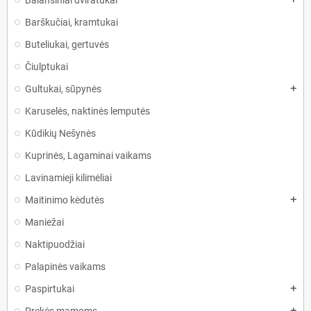
Balansiniai dviratukai
Barškučiai, kramtukai
Buteliukai, gertuvės
Čiulptukai
Gultukai, sūpynės
add
Karuselės, naktinės lemputės
Kūdikių Nešynės
Kuprinės, Lagaminai vaikams
Lavinamieji kilimėliai
Maitinimo kėdutės
add
Maniežai
Naktipuodžiai
Palapinės vaikams
Paspirtukai
add
add