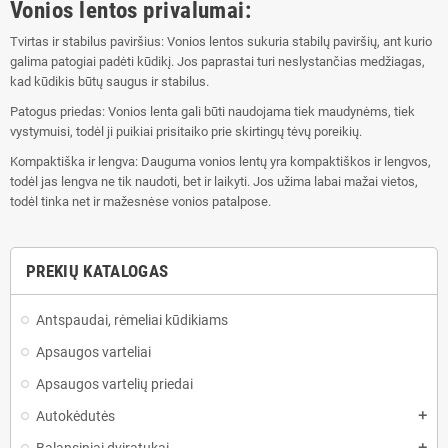
Vonios lentos privalumai:
Tvirtas ir stabilus paviršius: Vonios lentos sukuria stabilų paviršių, ant kurio
galima patogiai padėti kūdikį. Jos paprastai turi neslystančias medžiagas,
kad kūdikis būtų saugus ir stabilus.
Patogus priedas: Vonios lenta gali būti naudojama tiek maudynėms, tiek
vystymuisi, todėl ji puikiai prisitaiko prie skirtingų tėvų poreikių.
Kompaktiška ir lengva: Dauguma vonios lentų yra kompaktiškos ir lengvos,
todėl jas lengva ne tik naudoti, bet ir laikyti. Jos užima labai mažai vietos,
todėl tinka net ir mažesnėse vonios patalpose.
PREKIŲ KATALOGAS
Antspaudai, rėmeliai kūdikiams
Apsaugos varteliai
Apsaugos vartelių priedai
Autokėdutės
add
add