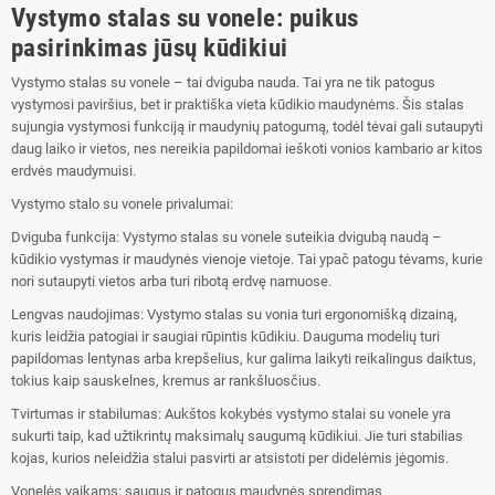
Vystymo stalas su vonele: puikus
pasirinkimas jūsų kūdikiui
Vystymo stalas su vonele – tai dviguba nauda. Tai yra ne tik patogus
vystymosi paviršius, bet ir praktiška vieta kūdikio maudynėms. Šis stalas
sujungia vystymosi funkciją ir maudynių patogumą, todėl tėvai gali sutaupyti
daug laiko ir vietos, nes nereikia papildomai ieškoti vonios kambario ar kitos
erdvės maudymuisi.
Vystymo stalo su vonele privalumai:
Dviguba funkcija: Vystymo stalas su vonele suteikia dvigubą naudą –
kūdikio vystymas ir maudynės vienoje vietoje. Tai ypač patogu tėvams, kurie
nori sutaupyti vietos arba turi ribotą erdvę namuose.
Lengvas naudojimas: Vystymo stalas su vonia turi ergonomišką dizainą,
kuris leidžia patogiai ir saugiai rūpintis kūdikiu. Dauguma modelių turi
papildomas lentynas arba krepšelius, kur galima laikyti reikalingus daiktus,
tokius kaip sauskelnes, kremus ar rankšluosčius.
Tvirtumas ir stabilumas: Aukštos kokybės vystymo stalai su vonele yra
sukurti taip, kad užtikrintų maksimalų saugumą kūdikiui. Jie turi stabilias
kojas, kurios neleidžia stalui pasvirti ar atsistoti per didelėmis jėgomis.
Vonelės vaikams: saugus ir patogus maudynės sprendimas