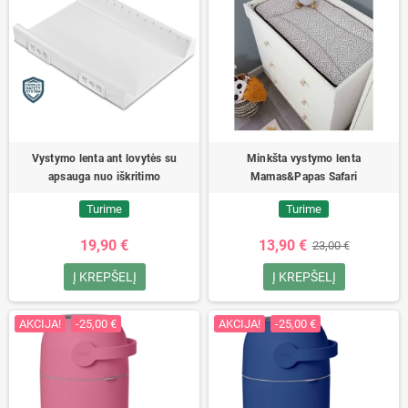
Vystymo lenta ant lovytės su
Minkšta vystymo lenta
apsauga nuo iškritimo
Mamas&Papas Safari
Turime
Turime
19,90 €
13,90 €
23,00 €
Į KREPŠELĮ
Į KREPŠELĮ
AKCIJA!
-25,00 €
AKCIJA!
-25,00 €