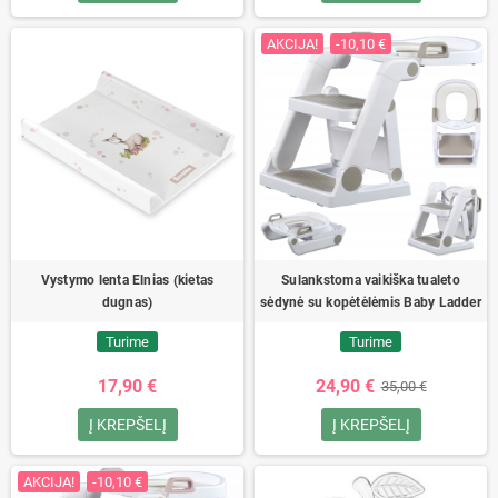
AKCIJA!
-10,10 €
Vystymo lenta Elnias (kietas
Sulankstoma vaikiška tualeto
dugnas)
sėdynė su kopėtėlėmis Baby Ladder
Turime
Turime
17,90 €
24,90 €
35,00 €
Į KREPŠELĮ
Į KREPŠELĮ
AKCIJA!
-10,10 €