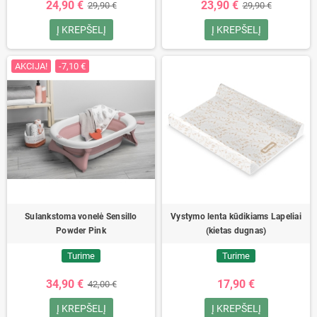
24,90 €
23,90 €
29,90 €
29,90 €
Į KREPŠELĮ
Į KREPŠELĮ
AKCIJA!
-7,10 €
Sulankstoma vonelė Sensillo
Vystymo lenta kūdikiams Lapeliai
Powder Pink
(kietas dugnas)
Turime
Turime
34,90 €
17,90 €
42,00 €
Į KREPŠELĮ
Į KREPŠELĮ