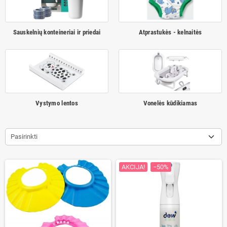
Sauskelnių konteineriai ir priedai
Atprastukės - kelnaitės
Vystymo lentos
Vonelės kūdikiamas
Pasirinkti
AKCIJA!
−50%