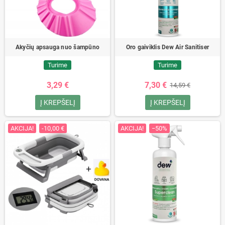
Akyčių apsauga nuo šampūno
Oro gaiviklis Dew Air Sanitiser
Turime
Turime
3,29 €
7,30 €
14,59 €
Į KREPŠELĮ
Į KREPŠELĮ
AKCIJA!
-10,00 €
AKCIJA!
−50%