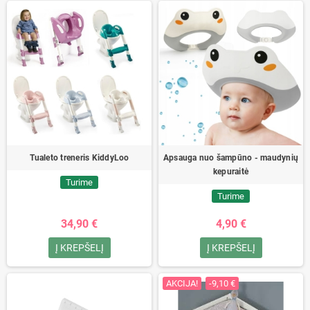
Tualeto treneris KiddyLoo
Apsauga nuo šampūno - maudynių
kepuraitė
Turime
Turime
34,90 €
4,90 €
Į KREPŠELĮ
Į KREPŠELĮ
AKCIJA!
-9,10 €