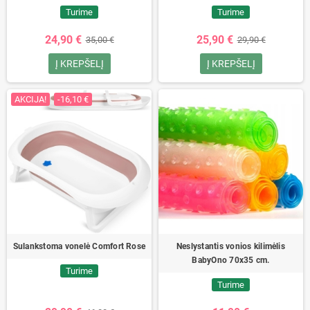
Turime
Turime
24,90 €
25,90 €
35,00 €
29,90 €
Į KREPŠELĮ
Į KREPŠELĮ
AKCIJA!
-16,10 €
Sulankstoma vonelė Comfort Rose
Neslystantis vonios kilimėlis
BabyOno 70x35 cm.
Turime
Turime