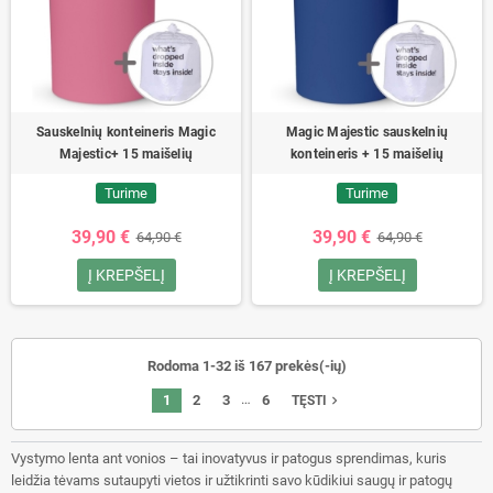
Sauskelnių konteineris Magic
Magic Majestic sauskelnių
Majestic+ 15 maišelių
konteineris + 15 maišelių
Turime
Turime
39,90 €
39,90 €
64,90 €
64,90 €
Į KREPŠELĮ
Į KREPŠELĮ
Rodoma 1-32 iš 167 prekės(-ių)
…
1
2
3
6
navigate_next
TĘSTI
Vystymo lenta ant vonios – tai inovatyvus ir patogus sprendimas, kuris
leidžia tėvams sutaupyti vietos ir užtikrinti savo kūdikiui saugų ir patogų