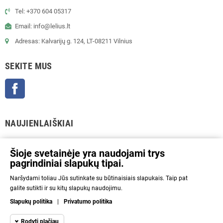
Tel: +370 604 05317
Email: info@lelius.lt
Adresas: Kalvarijų g. 124, LT-08211 Vilnius
SEKITE MUS
Facebook
NAUJIENLAIŠKIAI
GERAI
Šioje svetainėje yra naudojami trys
pagrindiniai slapukų tipai.
Prenumeratos galėsite atsisakyti bet kuriuo metu. Tam tikslui mūsų kontaktinę
Naršydami toliau Jūs sutinkate su būtinaisiais slapukais. Taip pat
informaciją rasite parduotuvės taisyklėse.
galite sutikti ir su kitų slapukų naudojimu.
Aš sutinku su Privatumo politika ir asmens duomenų tvarkymu.
Slapukų politika
|
Privatumo politika
INFORMACIJA
Rodyti plačiau