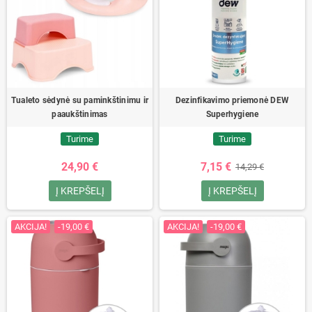
Tualeto sėdynė su paminkštinimu ir
Dezinfikavimo priemonė DEW
paaukštinimas
Superhygiene
Turime
Turime
24,90 €
7,15 €
14,29 €
Į KREPŠELĮ
Į KREPŠELĮ
AKCIJA!
-19,00 €
AKCIJA!
-19,00 €