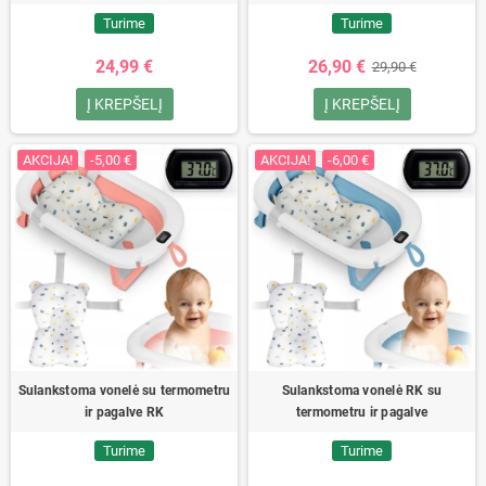
Turime
Turime
24,99 €
26,90 €
29,90 €
Į KREPŠELĮ
Į KREPŠELĮ
AKCIJA!
-5,00 €
AKCIJA!
-6,00 €
Sulankstoma vonelė su termometru
Sulankstoma vonelė RK su
ir pagalve RK
termometru ir pagalve
Turime
Turime