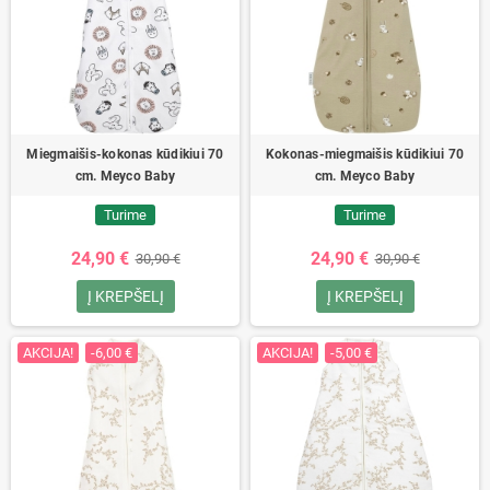
Miegmaišis-kokonas kūdikiui 70
Kokonas-miegmaišis kūdikiui 70
cm. Meyco Baby
cm. Meyco Baby
Turime
Turime
24,90 €
24,90 €
30,90 €
30,90 €
Į KREPŠELĮ
Į KREPŠELĮ
AKCIJA!
-6,00 €
AKCIJA!
-5,00 €