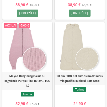
38,90 €
38,90 €
45,90 €
45,90 €
Į KREPŠELĮ
Į KREPŠELĮ
AKCIJA!
-5,00 €
Meyco Baby miegmaišis su
90 cm. TOG 0.3 austos medvilninis
kojytėmis Purple Pink 80 cm., TOG
miegmaišis kūdikiui Soft Sand
1.0
Turime
Turime
32,90 €
24,90 €
37,90 €