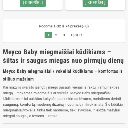
Į KREPŠELĮ
Į KREPŠELĮ
Rodoma 1-32 iš 74 prekės(-ių)
1
2
3
navigate_next
TĘSTI
Meyco Baby miegmaišiai kūdikiams –
šiltas ir saugus miegas nuo pirmųjų dienų
Meyco Baby miegmaišiai / vokeliai kūdikiams – komfortas ir
stilius mažajam
Kai mažylis svarsto įžengti į miego pasaulį, vienas iš raktų į ramų nakties
miegą — tinkamas miegmaišis ar vokelis. Meyco Baby miegmaišiai
kūdikiams – tai aukštos kokybės pasirinkimas tėvams, norintiems derinti
saugumą
,
komfortą
,
modernų dizainą
ir optimalų mikroklimatą. Šie kūdikio
miegmaišiai/vokeliai tinka tiek namuose, tiek išvykose, ir leidžia mažyliui
miegoti saugiai, o tėvams – ramiai.