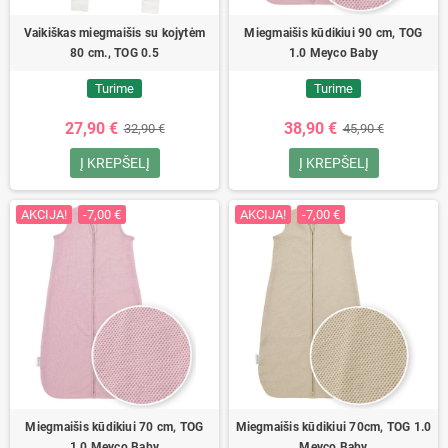
Vaikiškas miegmaišis su kojytėm
Miegmaišis kūdikiui 90 cm, TOG
80 cm., TOG 0.5
1.0 Meyco Baby
Turime
Turime
27,90 €
38,90 €
32,90 €
45,90 €
Į KREPŠELĮ
Į KREPŠELĮ
AKCIJA!
-7,00 €
AKCIJA!
-7,00 €
Miegmaišis kūdikiui 70 cm, TOG
Miegmaišis kūdikiui 70cm, TOG 1.0
1.0 Meyco Baby
Meyco Baby