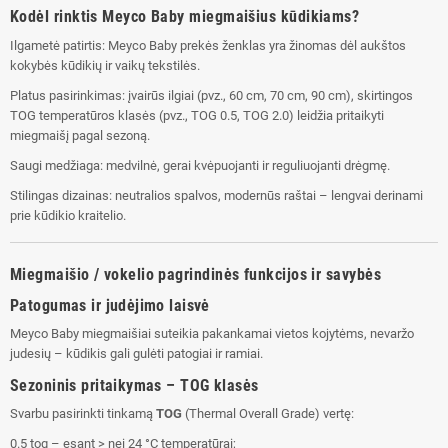
Kodėl rinktis Meyco Baby miegmaišius kūdikiams?
Ilgametė patirtis: Meyco Baby prekės ženklas yra žinomas dėl aukštos
kokybės kūdikių ir vaikų tekstilės.
Platus pasirinkimas: įvairūs ilgiai (pvz., 60 cm, 70 cm, 90 cm), skirtingos
TOG temperatūros klasės (pvz., TOG 0.5, TOG 2.0) leidžia pritaikyti
miegmaišį pagal sezoną.
Saugi medžiaga: medvilnė, gerai kvėpuojanti ir reguliuojanti drėgmę.
Stilingas dizainas: neutralios spalvos, modernūs raštai – lengvai derinami
prie kūdikio kraitelio.
Miegmaišio / vokelio pagrindinės funkcijos ir savybės
Patogumas ir judėjimo laisvė
Meyco Baby miegmaišiai suteikia pakankamai vietos kojytėms, nevaržo
judesių – kūdikis gali gulėti patogiai ir ramiai.
Sezoninis pritaikymas – TOG klasės
Svarbu pasirinkti tinkamą
TOG
(Thermal Overall Grade) vertę:
0.5 tog – esant > nei 24 °C temperatūrai;