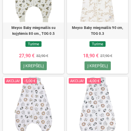
Meyco Baby miegmaišis su
Meyco Baby miegmaišis 90 cm,
kojytėmis 80 cm., TOG 0.5
TOG 0.3
Turime
Turime
27,90 €
18,90 €
32,90 €
27,90 €
Į KREPŠELĮ
Į KREPŠELĮ
AKCIJA!
-5,00 €
AKCIJA!
-4,00 €