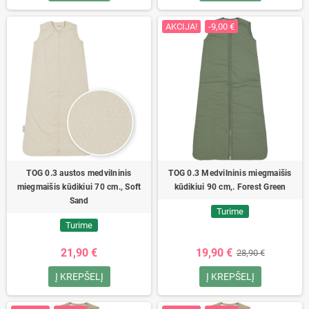
AKCIJA!
-9,00 €
TOG 0.3 austos medvilninis
TOG 0.3 Medvilninis miegmaišis
miegmaišis kūdikiui 70 cm., Soft
kūdikiui 90 cm,. Forest Green
Sand
Turime
Turime
21,90 €
19,90 €
28,90 €
Į KREPŠELĮ
Į KREPŠELĮ