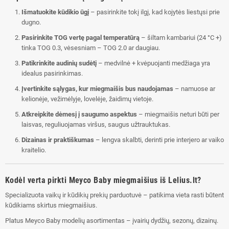
Išmatuokite kūdikio ūgį
– pasirinkite tokį ilgį, kad kojytės liestųsi prie
dugno.
Pasirinkite TOG vertę pagal temperatūrą
– šiltam kambariui (24 °C +)
tinka TOG 0.3, vėsesniam – TOG 2.0 ar daugiau.
Patikrinkite audinių sudėtį
– medvilnė + kvėpuojanti medžiaga yra
idealus pasirinkimas.
Įvertinkite sąlygas, kur miegmaišis bus naudojamas
– namuose ar
kelionėje, vežimėlyje, lovelėje, žaidimų vietoje.
Atkreipkite dėmesį į saugumo aspektus
– miegmaišis neturi būti per
laisvas, reguliuojamas viršus, saugus užtrauktukas.
Dizainas ir praktiškumas
– lengva skalbti, derinti prie interjero ar vaiko
kraitelio.
Kodėl verta pirkti Meyco Baby miegmaišius iš Lelius.lt?
Specializuota vaikų ir kūdikių prekių parduotuvė – patikima vieta rasti būtent
kūdikiams skirtus miegmaišius.
Platus Meyco Baby modelių asortimentas – įvairių dydžių, sezonų, dizainų.