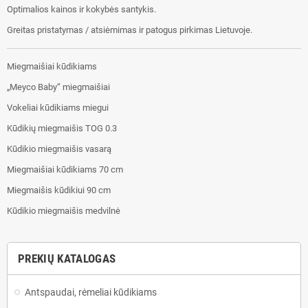
Optimalios kainos ir kokybės santykis.
Greitas pristatymas / atsiėmimas ir patogus pirkimas Lietuvoje.
Miegmaišiai kūdikiams
„Meyco Baby“ miegmaišiai
Vokeliai kūdikiams miegui
Kūdikių miegmaišis TOG 0.3
Kūdikio miegmaišis vasarą
Miegmaišiai kūdikiams 70 cm
Miegmaišis kūdikiui 90 cm
Kūdikio miegmaišis medvilnė
PREKIŲ KATALOGAS
Antspaudai, rėmeliai kūdikiams