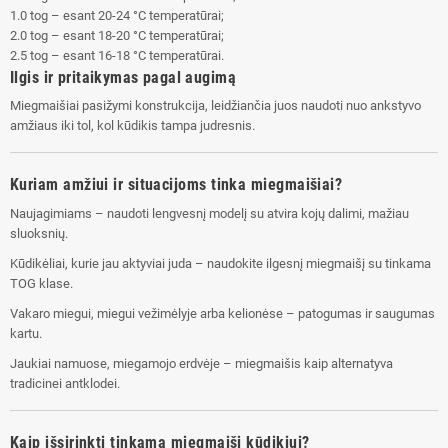
1.0 tog – esant 20-24 °C temperatūrai;
2.0 tog – esant 18-20 °C temperatūrai;
2.5 tog – esant 16-18 °C temperatūrai.
Ilgis ir pritaikymas pagal augimą
Miegmaišiai pasižymi konstrukcija, leidžiančia juos naudoti nuo ankstyvo
amžiaus iki tol, kol kūdikis tampa judresnis.
Kuriam amžiui ir situacijoms tinka miegmaišiai?
Naujagimiams – naudoti lengvesnį modelį su atvira kojų dalimi, mažiau
sluoksnių.
Kūdikėliai, kurie jau aktyviai juda – naudokite ilgesnį miegmaišį su tinkama
TOG klase.
Vakaro miegui, miegui vežimėlyje arba kelionėse – patogumas ir saugumas
kartu.
Jaukiai namuose, miegamojo erdvėje – miegmaišis kaip alternatyva
tradicinei antklodei.
Kaip išsirinkti tinkamą miegmaišį kūdikiui?