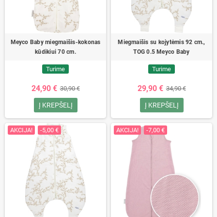
Meyco Baby miegmaišis-kokonas
Miegmaišis su kojytėmis 92 cm.,
kūdikiui 70 cm.
TOG 0.5 Meyco Baby
Turime
Turime
24,90 €
29,90 €
30,90 €
34,90 €
Į KREPŠELĮ
Į KREPŠELĮ
AKCIJA!
-5,00 €
AKCIJA!
-7,00 €