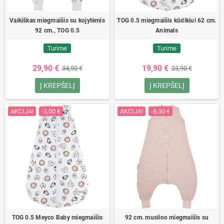
Vaikiškas miegmaišis su kojytėmis
TOG 0.5 miegmaišis kūdikiui 62 cm.
92 cm., TOG 0.5
Animals
Turime
Turime
29,90 €
19,90 €
34,90 €
23,90 €
Į KREPŠELĮ
Į KREPŠELĮ
AKCIJA!
-3,00 €
AKCIJA!
-8,00 €
TOG 0.5 Meyco Baby miegmaišis
92 cm. muslino miegmaišis su