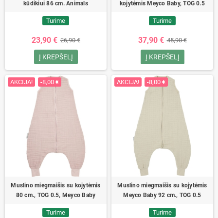
kūdikiui 86 cm. Animals
kojytėmis Meyco Baby, TOG 0.5
Turime
Turime
23,90 €
37,90 €
26,90 €
45,90 €
Į KREPŠELĮ
Į KREPŠELĮ
AKCIJA!
-8,00 €
AKCIJA!
-8,00 €
Muslino miegmaišis su kojytėmis
Muslino miegmaišis su kojytėmis
80 cm., TOG 0.5, Meyco Baby
Meyco Baby 92 cm., TOG 0.5
Turime
Turime