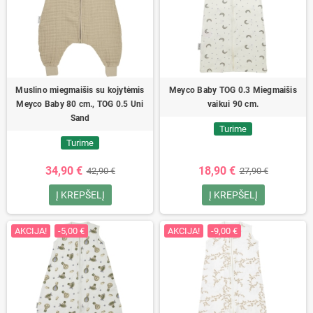
Muslino miegmaišis su kojytėmis
Meyco Baby TOG 0.3 Miegmaišis
Meyco Baby 80 cm., TOG 0.5 Uni
vaikui 90 cm.
Sand
Turime
Turime
34,90 €
18,90 €
42,90 €
27,90 €
Į KREPŠELĮ
Į KREPŠELĮ
AKCIJA!
-5,00 €
AKCIJA!
-9,00 €