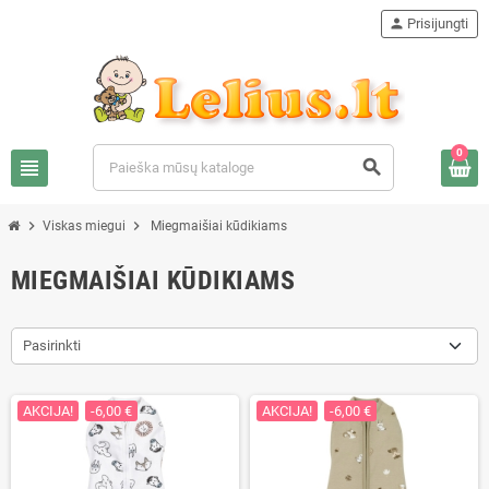
person
Prisijungti
0
view_headline
search
chevron_right
chevron_right
Viskas miegui
Miegmaišiai kūdikiams
MIEGMAIŠIAI KŪDIKIAMS
Pasirinkti
AKCIJA!
-6,00 €
AKCIJA!
-6,00 €