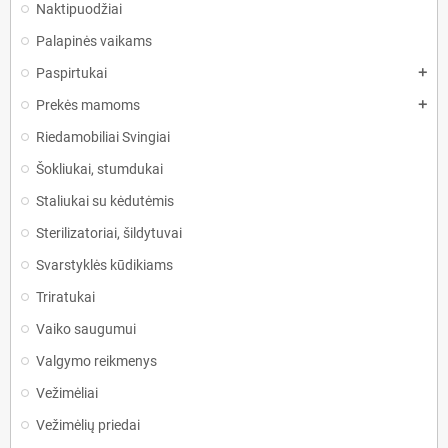
Naktipuodžiai
Palapinės vaikams
Paspirtukai
add
Prekės mamoms
add
Riedamobiliai Svingiai
Šokliukai, stumdukai
Staliukai su kėdutėmis
Sterilizatoriai, šildytuvai
Svarstyklės kūdikiams
Triratukai
Vaiko saugumui
Valgymo reikmenys
Vežimėliai
Vežimėlių priedai