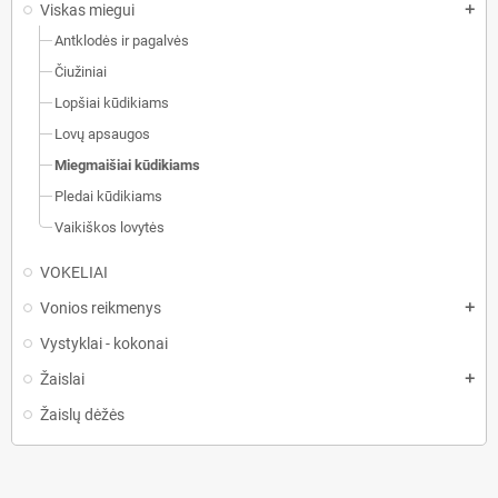
Viskas miegui
add
Antklodės ir pagalvės
Čiužiniai
Lopšiai kūdikiams
Lovų apsaugos
Miegmaišiai kūdikiams
Pledai kūdikiams
Vaikiškos lovytės
VOKELIAI
Vonios reikmenys
add
Vystyklai - kokonai
Žaislai
add
Žaislų dėžės