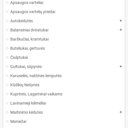
Apsaugos varteliai
Apsaugos vartelių priedai
Autokėdutės
add
Balansiniai dviratukai
add
Barškučiai, kramtukai
Buteliukai, gertuvės
Čiulptukai
Gultukai, sūpynės
add
Karuselės, naktinės lemputės
Kūdikių Nešynės
Kuprinės, Lagaminai vaikams
Lavinamieji kilimėliai
Maitinimo kėdutės
add
Maniežai