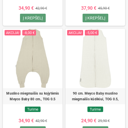
34,90 €
37,90 €
42,90 €
45,90 €
Į KREPŠELĮ
Į KREPŠELĮ
AKCIJA!
-8,00 €
AKCIJA!
-5,00 €
Muslino miegmaišis su kojytėmis
90 cm. Meyco Baby muslino
Meyco Baby 80 cm., TOG 0.5
miegmaišis kūdikiui, TOG 0.5,
Turime
Turime
34,90 €
24,90 €
42,90 €
29,90 €