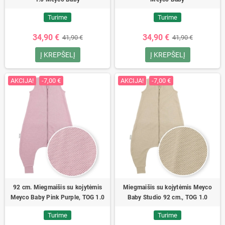
Turime
Turime
34,90 €
34,90 €
41,90 €
41,90 €
Į KREPŠELĮ
Į KREPŠELĮ
AKCIJA!
-7,00 €
AKCIJA!
-7,00 €
92 cm. Miegmaišis su kojytėmis
Miegmaišis su kojytėmis Meyco
Meyco Baby Pink Purple, TOG 1.0
Baby Studio 92 cm., TOG 1.0
Turime
Turime