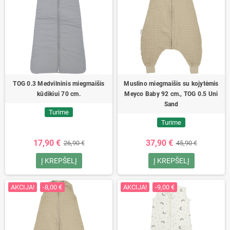
TOG 0.3 Medvilninis miegmaišis
Muslino miegmaišis su kojytėmis
kūdikiui 70 cm.
Meyco Baby 92 cm., TOG 0.5 Uni
Sand
Turime
Turime
17,90 €
37,90 €
26,90 €
45,90 €
Į KREPŠELĮ
Į KREPŠELĮ
AKCIJA!
-8,00 €
AKCIJA!
-9,00 €