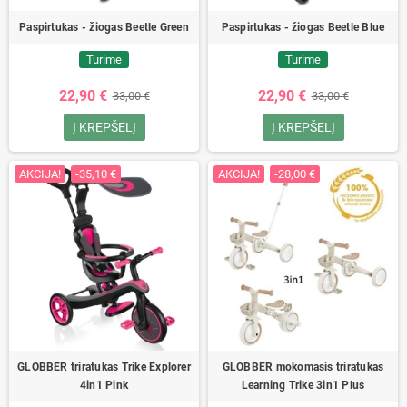
Paspirtukas - žiogas Beetle Green
Paspirtukas - žiogas Beetle Blue
Turime
Turime
22,90 €
22,90 €
33,00 €
33,00 €
Į KREPŠELĮ
Į KREPŠELĮ
AKCIJA!
-35,10 €
AKCIJA!
-28,00 €
GLOBBER triratukas Trike Explorer
GLOBBER mokomasis triratukas
4in1 Pink
Learning Trike 3in1 Plus