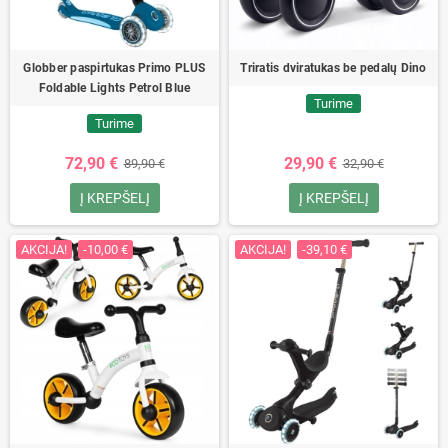
Globber paspirtukas Primo PLUS
Triratis dviratukas be pedalų Dino
Foldable Lights Petrol Blue
Turime
Turime
72,90 €
29,90 €
89,90 €
32,90 €
Į KREPŠELĮ
Į KREPŠELĮ
AKCIJA!
-10,00 €
AKCIJA!
-39,10 €