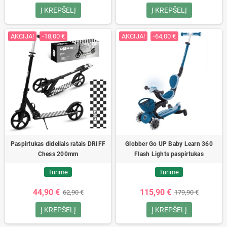
Į KREPŠELĮ
Į KREPŠELĮ
AKCIJA!
-18,00 €
AKCIJA!
-64,00 €
Paspirtukas dideliais ratais DRIFF
Globber Go UP Baby Learn 360
Chess 200mm
Flash Lights paspirtukas
Turime
Turime
44,90 €
115,90 €
62,90 €
179,90 €
Į KREPŠELĮ
Į KREPŠELĮ