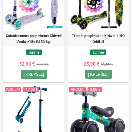
Sulankstomas paspirtukas Kidwell
Triratis paspirtukas Kidwell UNO
Vento Kitty iki 50 kg.
Orbitail
Turime
Turime
32,90 €
25,90 €
53,00 €
52,00 €
Į KREPŠELĮ
Į KREPŠELĮ
AKCIJA!
-17,00 €
AKCIJA!
-3,00 €