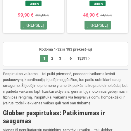
Turime
Turime
99,90 €
46,90 €
135,00 €
74,90 €
Į KREPŠELĮ
Į KREPŠELĮ
Rodoma 1-32 iš 183 prekės(-ių)
…
1
2
3
6
navigate_next
TĘSTI
Paspirtukas vaikams – tai puiki priemonė, padedanti vaikams lavinti
pusiausvyrą, koordinaciją ir judėjimo įgūdžius, tuo pačiu suteikiant daug
smagumo. Ši judėjimo priemonė yra ne tik puikūs laiko praleidimo būdai, bet
ir padeda vaikams tapti fiziškai aktyviais, gerinant jų motorinius gebėjimus ir
fizinį pasirengimą. Paspirtukai vaikams yra lengvai valdomi, kompaktiški ir
įvairūs, todėl kiekvienas vaikas gali rasti sau tinkamą.
Globber paspirtukas: Patikimumas ir
saugumas
Vienas iš populiariausių pasirinkimų tarp tėvų ir vaikų – tai Globber