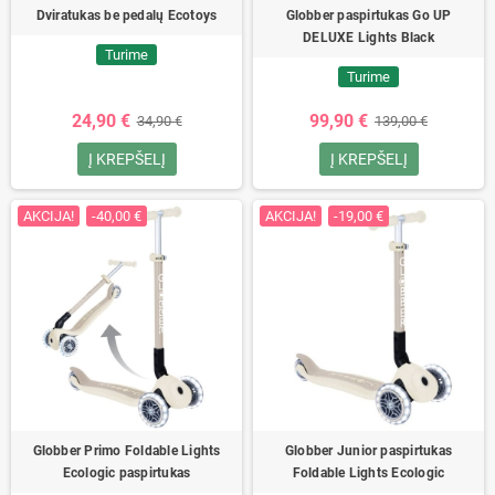
Dviratukas be pedalų Ecotoys
Globber paspirtukas Go UP
DELUXE Lights Black
Turime
Turime
24,90 €
99,90 €
34,90 €
139,00 €
Į KREPŠELĮ
Į KREPŠELĮ
AKCIJA!
-40,00 €
AKCIJA!
-19,00 €
Globber Primo Foldable Lights
Globber Junior paspirtukas
Ecologic paspirtukas
Foldable Lights Ecologic