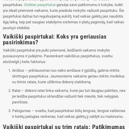
paspirtukas.
Globber paspirtukai
garsėja savo patikimumu ir kokybe, todėl
yra ideali priemonė vaikams, kurie pradeda mokytis važiuoti paspirtuku. Šie
paspirtukai dažnai turi reguliuojamą aukštį, kad vaikas galėtų jais naudotis
ilgą laiką, taip pat saugias stabdymo sistemas ir platų pagrindą, kad vaikas
jaustųsi stabiliai.
Vaikiški paspirtukai: Koks yra geriausias
pasirinkimas?
Vaikiški paspirtukai yra puiki priemonė, leidžianti vaikams mokytis
pusiausvyros ir judėjimo. Pasirenkant vaikiškus paspirtukus, svarbu
atsižvelgti į kelis faktorius:
Amžius – priklausomai nuo vaiko amžiaus ir įgūdžių, galima rinktis
skirtingus paspirtukus. Jaunesniems vaikams geriau rinktis modelius
su trimis ratais, kurie užtikrina didesnį stabilumą.
Ratai – didesni ratai tinka vaikams, kurie jau turi daugiau patirties, nes
jie leidžia paspirtukui sklandžiai važiuoti tiek mieste, tiek nelygiais
paviršiais.
Patogumas – svarbu, kad paspirtukas būtų lengvas, lengvai valdomas
ir turėtų patogias rankenas, kad vaikas galėtų jį valdyti su malonumu.
Vaikiški paspirtukai su trim ratais: Patikimumas