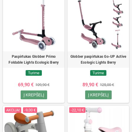
Paspirtukas Globber Primo
Globber paspirtukas Go-UP Active
Foldable Lights Ecologic Berry
Ecologic Lights Berry
Turime
Turime
69,90 €
89,90 €
109,90 €
125,00 €
Į KREPŠELĮ
Į KREPŠELĮ
AKCIJA!
-9,00 €
-22,10 €