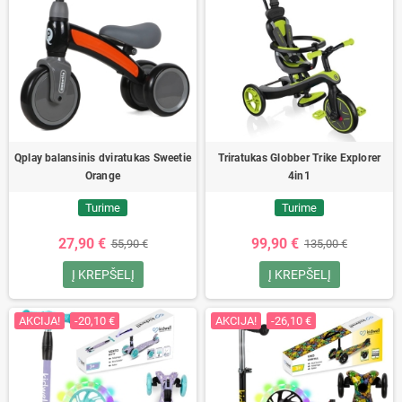
Qplay balansinis dviratukas Sweetie
Triratukas Globber Trike Explorer
Orange
4in1
Turime
Turime
27,90 €
99,90 €
55,90 €
135,00 €
Į KREPŠELĮ
Į KREPŠELĮ
AKCIJA!
-20,10 €
AKCIJA!
-26,10 €