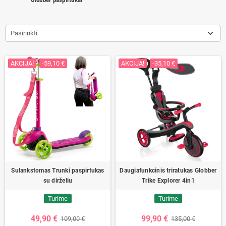
Pasirinkti
AKCIJA!
-59,10 €
AKCIJA!
-35,10 €
Sulankstomas Trunki paspirtukas
Daugiafunkcinis triratukas Globber
su dirželiu
Trike Explorer 4in1
Turime
Turime
49,90 €
99,90 €
109,00 €
135,00 €