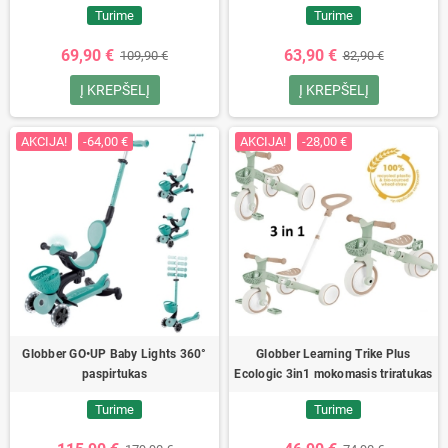
Turime
Turime
69,90 €
63,90 €
109,90 €
82,90 €
Į KREPŠELĮ
Į KREPŠELĮ
AKCIJA!
-64,00 €
AKCIJA!
-28,00 €
Globber GO•UP Baby Lights 360°
Globber Learning Trike Plus
paspirtukas
Ecologic 3in1 mokomasis triratukas
Turime
Turime