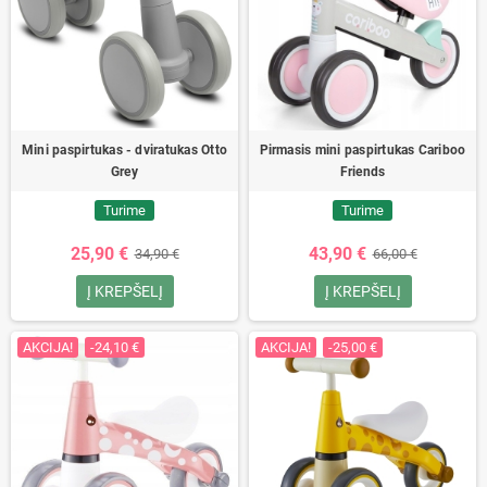
Mini paspirtukas - dviratukas Otto
Pirmasis mini paspirtukas Cariboo
Grey
Friends
Turime
Turime
25,90 €
43,90 €
34,90 €
66,00 €
Į KREPŠELĮ
Į KREPŠELĮ
AKCIJA!
-24,10 €
AKCIJA!
-25,00 €