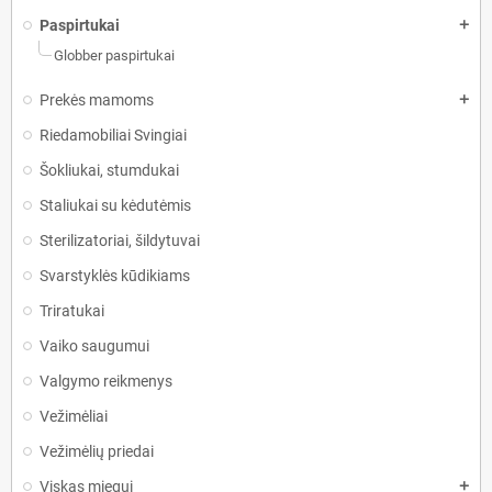
Paspirtukai
add
Globber paspirtukai
Prekės mamoms
add
Riedamobiliai Svingiai
Šokliukai, stumdukai
Staliukai su kėdutėmis
Sterilizatoriai, šildytuvai
Svarstyklės kūdikiams
Triratukai
Vaiko saugumui
Valgymo reikmenys
Vežimėliai
Vežimėlių priedai
Viskas miegui
add