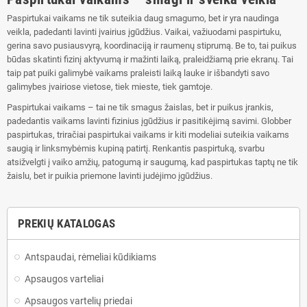
Paspirtukai vaikams ne tik suteikia daug smagumo, bet ir yra naudinga
veikla, padedanti lavinti įvairius įgūdžius. Vaikai, važiuodami paspirtuku,
gerina savo pusiausvyrą, koordinaciją ir raumenų stiprumą. Be to, tai puikus
būdas skatinti fizinį aktyvumą ir mažinti laiką, praleidžiamą prie ekranų. Tai
taip pat puiki galimybė vaikams praleisti laiką lauke ir išbandyti savo
galimybes įvairiose vietose, tiek mieste, tiek gamtoje.
Paspirtukai vaikams – tai ne tik smagus žaislas, bet ir puikus įrankis,
padedantis vaikams lavinti fizinius įgūdžius ir pasitikėjimą savimi. Globber
paspirtukas, triračiai paspirtukai vaikams ir kiti modeliai suteikia vaikams
saugią ir linksmybėmis kupiną patirtį. Renkantis paspirtuką, svarbu
atsižvelgti į vaiko amžių, patogumą ir saugumą, kad paspirtukas taptų ne tik
žaislu, bet ir puikia priemone lavinti judėjimo įgūdžius.
PREKIŲ KATALOGAS
Antspaudai, rėmeliai kūdikiams
Apsaugos varteliai
Apsaugos vartelių priedai