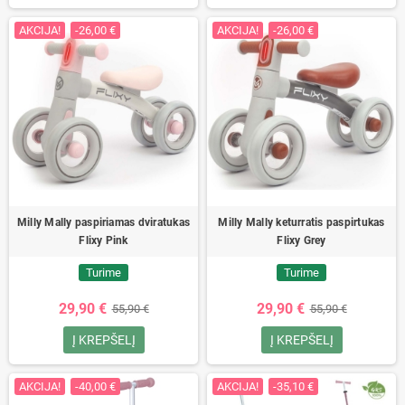
AKCIJA!
-26,00 €
AKCIJA!
-26,00 €
Milly Mally paspiriamas dviratukas
Milly Mally keturratis paspirtukas
Flixy Pink
Flixy Grey
Turime
Turime
29,90 €
29,90 €
55,90 €
55,90 €
Į KREPŠELĮ
Į KREPŠELĮ
AKCIJA!
-40,00 €
AKCIJA!
-35,10 €