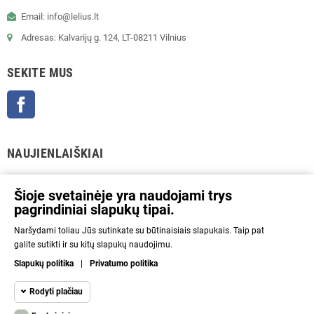
Email: info@lelius.lt
Adresas: Kalvarijų g. 124, LT-08211 Vilnius
SEKITE MUS
Facebook
NAUJIENLAIŠKIAI
GERAI
Šioje svetainėje yra naudojami trys
pagrindiniai slapukų tipai.
Prenumeratos galėsite atsisakyti bet kuriuo metu. Tam tikslui mūsų kontaktinę
Naršydami toliau Jūs sutinkate su būtinaisiais slapukais. Taip pat
informaciją rasite parduotuvės taisyklėse.
galite sutikti ir su kitų slapukų naudojimu.
Aš sutinku su Privatumo politika ir asmens duomenų tvarkymu.
Slapukų politika
|
Privatumo politika
INFORMACIJA
Rodyti plačiau