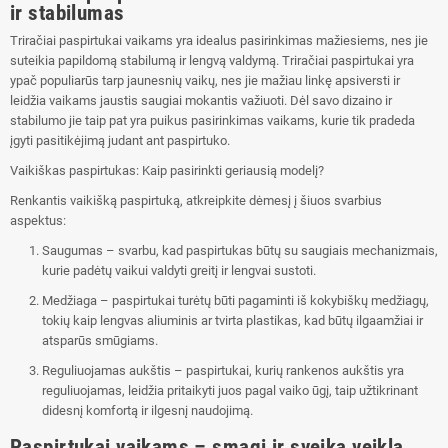
ir stabilumas
Triračiai paspirtukai vaikams yra idealus pasirinkimas mažiesiems, nes jie
suteikia papildomą stabilumą ir lengvą valdymą. Triračiai paspirtukai yra
ypač populiarūs tarp jaunesnių vaikų, nes jie mažiau linkę apsiversti ir
leidžia vaikams jaustis saugiai mokantis važiuoti. Dėl savo dizaino ir
stabilumo jie taip pat yra puikus pasirinkimas vaikams, kurie tik pradeda
įgyti pasitikėjimą judant ant paspirtuko.
Vaikiškas paspirtukas: Kaip pasirinkti geriausią modelį?
Renkantis vaikišką paspirtuką, atkreipkite dėmesį į šiuos svarbius
aspektus:
Saugumas – svarbu, kad paspirtukas būtų su saugiais mechanizmais,
kurie padėtų vaikui valdyti greitį ir lengvai sustoti.
Medžiaga – paspirtukai turėtų būti pagaminti iš kokybiškų medžiagų,
tokių kaip lengvas aliuminis ar tvirta plastikas, kad būtų ilgaamžiai ir
atsparūs smūgiams.
Reguliuojamas aukštis – paspirtukai, kurių rankenos aukštis yra
reguliuojamas, leidžia pritaikyti juos pagal vaiko ūgį, taip užtikrinant
didesnį komfortą ir ilgesnį naudojimą.
Paspirtukai vaikams – smagi ir sveika veikla