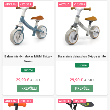
AKCIJA!
-12,00 €
AKCIJA!
-12,00 €
Balansinis dviratukas M&M Skippy
Balansinis dviratukas Skippy White
Denim
Turime
Turime
29,90 €
29,90 €
41,90 €
41,90 €
Į KREPŠELĮ
Į KREPŠELĮ
AKCIJA!
-28,00 €
AKCIJA!
-35,10 €