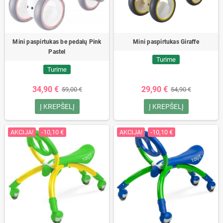
Mini paspirtukas be pedalų Pink
Mini paspirtukas Giraffe
Pastel
Turime
Turime
34,90 €
29,90 €
59,00 €
54,90 €
Į KREPŠELĮ
Į KREPŠELĮ
AKCIJA!
-10,10 €
AKCIJA!
-10,10 €