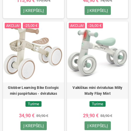
115,90 €
46,90 €
179,90 €
74,90 €
Į KREPŠELĮ
Į KREPŠELĮ
AKCIJA!
-25,00 €
AKCIJA!
-26,00 €
Globber Learning Bike Ecologic
Vaikiškas mini dviratukas Milly
mini paspirtukas - dviratukas
Mally Flixy Mint
Turime
Turime
34,90 €
29,90 €
59,90 €
55,90 €
Į KREPŠELĮ
Į KREPŠELĮ