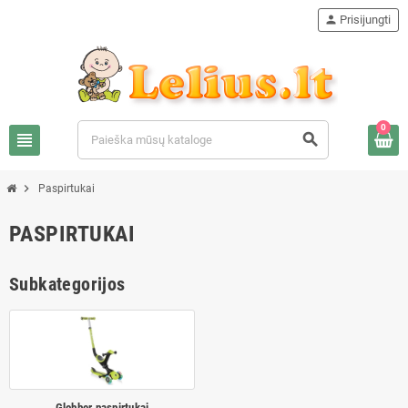
person
Prisijungti
0
view_headline
search
chevron_right
Paspirtukai
PASPIRTUKAI
Subkategorijos
Globber paspirtukai