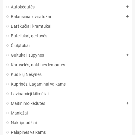
Autokėdutės
add
Balansiniai dviratukai
add
Barškučiai, kramtukai
Buteliukai, gertuvės
Čiulptukai
Gultukai, sūpynės
add
Karuselės, naktinės lemputės
Kūdikių Nešynės
Kuprinės, Lagaminai vaikams
Lavinamieji kilimėliai
Maitinimo kėdutės
add
Maniežai
Naktipuodžiai
Palapinės vaikams