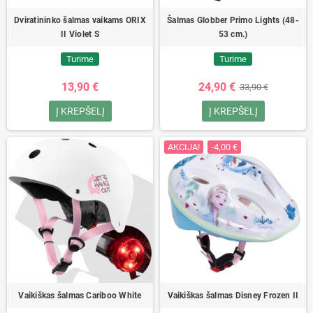
Dviratininko šalmas vaikams ORIX
Šalmas Globber Primo Lights (48-
II Violet S
53 cm.)
Turime
Turime
13,90 €
24,90 €
33,90 €
Į KREPŠELĮ
Į KREPŠELĮ
AKCIJA!
-4,00 €
Vaikiškas šalmas Cariboo White
Vaikiškas šalmas Disney Frozen II