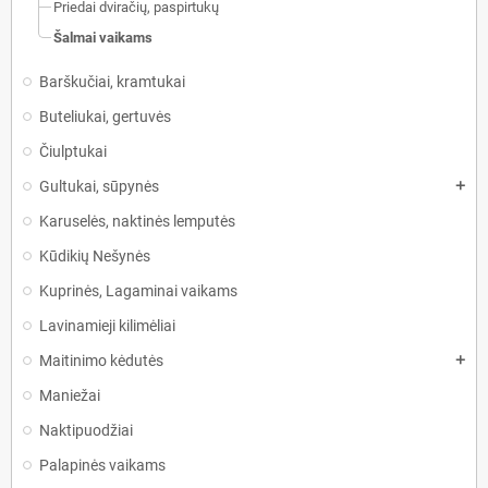
Priedai dviračių, paspirtukų
Šalmai vaikams
Barškučiai, kramtukai
Buteliukai, gertuvės
Čiulptukai
Gultukai, sūpynės
add
Karuselės, naktinės lemputės
Kūdikių Nešynės
Kuprinės, Lagaminai vaikams
Lavinamieji kilimėliai
Maitinimo kėdutės
add
Maniežai
Naktipuodžiai
Palapinės vaikams