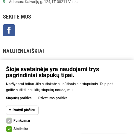
Adresas: Kalvarijų g. 124, LT-08211 Vilnius
SEKITE MUS
Facebook
NAUJIENLAIŠKIAI
GERAI
Šioje svetainėje yra naudojami trys
pagrindiniai slapukų tipai.
Prenumeratos galėsite atsisakyti bet kuriuo metu. Tam tikslui mūsų kontaktinę
Naršydami toliau Jūs sutinkate su būtinaisiais slapukais. Taip pat
informaciją rasite parduotuvės taisyklėse.
galite sutikti ir su kitų slapukų naudojimu.
Aš sutinku su Privatumo politika ir asmens duomenų tvarkymu.
Slapukų politika
|
Privatumo politika
INFORMACIJA
Rodyti plačiau
Funkciniai
NAUDINGA
Funkciniai slapukai
Funkciniai
Statistika
Kad svetainę būtų įmanoma naudoti, būtinais