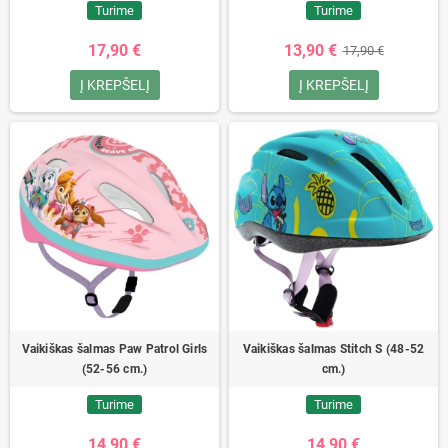
Turime
Turime
17,90 €
13,90 €
17,90 €
Į KREPŠELĮ
Į KREPŠELĮ
Vaikiškas šalmas Paw Patrol Girls
Vaikiškas šalmas Stitch S (48-52
(52-56 cm.)
cm.)
Turime
Turime
14,90 €
14,90 €