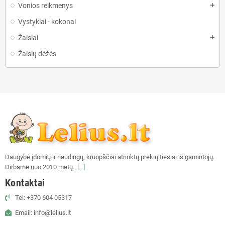
Vonios reikmenys
add
Vystyklai - kokonai
Žaislai
add
Žaislų dėžės
Daugybė įdomių ir naudingų, kruopščiai atrinktų prekių tiesiai iš gamintojų.
Dirbame nuo 2010 metų..
[...]
Kontaktai
Tel: +370 604 05317
Email: info@lelius.lt