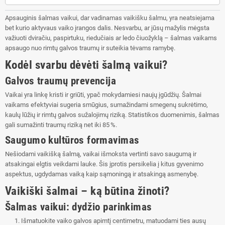
Apsauginis šalmas vaikui, dar vadinamas vaikišku šalmu, yra neatsiejama
bet kurio aktyvaus vaiko įrangos dalis. Nesvarbu, ar jūsų mažylis mėgsta
važiuoti dviračiu, paspirtuku, riedučiais ar ledo čiuožyklą – šalmas vaikams
apsaugo nuo rimtų galvos traumų ir suteikia tėvams ramybę.
Kodėl svarbu dėvėti šalmą vaikui?
Galvos traumų prevencija
Vaikai yra linkę kristi ir griūti, ypač mokydamiesi naujų įgūdžių. Šalmai
vaikams efektyviai sugeria smūgius, sumažindami smegenų sukrėtimo,
kaulų lūžių ir rimtų galvos sužalojimų riziką. Statistikos duomenimis, šalmas
gali sumažinti traumų riziką net iki 85 %.
Saugumo kultūros formavimas
Nešiodami vaikišką šalmą, vaikai išmoksta vertinti savo saugumą ir
atsakingai elgtis veikdami lauke. Šis įprotis persikelia į kitus gyvenimo
aspektus, ugdydamas vaiką kaip sąmoningą ir atsakingą asmenybę.
Vaikiški šalmai – ką būtina žinoti?
Šalmas vaikui: dydžio parinkimas
Išmatuokite vaiko galvos apimtį centimetru, matuodami ties ausų