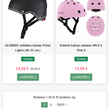
GLOBBER vaikiškas šalmas Primo
Kidwell šalmas vaikams ORIX II
Lights (48-53 cm.)
Pink S
Turime
Turime
24,90 €
13,90 €
33,90 €
Į KREPŠELĮ
Į KREPŠELĮ
Rodoma 1-32 iš 57 prekės(-ių)
1
2
navigate_next
TĘSTI