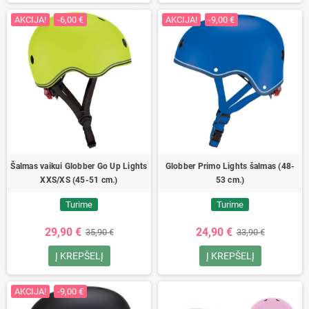
AKCIJA!
-6,00 €
AKCIJA!
-9,00 €
Šalmas vaikui Globber Go Up Lights
Globber Primo Lights šalmas (48-
XXS/XS (45-51 cm.)
53 cm.)
Turime
Turime
29,90 €
24,90 €
35,90 €
33,90 €
Į KREPŠELĮ
Į KREPŠELĮ
AKCIJA!
-9,00 €