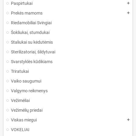
Paspirtukai
add
Prekės mamoms
add
Riedamobiliai Svingiai
Šokliukai, stumdukai
Staliukai su kėdutėmis
Sterilizatoriai, šildytuvai
Svarstyklės kūdikiams
Triratukai
Vaiko saugumui
Valgymo reikmenys
Vežimėliai
Vežimėlių priedai
Viskas miegui
add
VOKELIAI