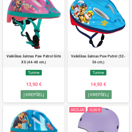
Vaikiškas šalmas Paw Patrol Girls
Vaikiškas šalmas Paw Patrol (52-
XS (44-48 cm.)
56 cm.)
Turime
Turime
13,90 €
14,90 €
Į KREPŠELĮ
Į KREPŠELĮ
AKCIJA!
-6,00 €