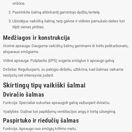
viršūne.
Pasirinkite šalmą atitinkantį gamintojo dydžių lentelę.
Užsidėjus vaikišką šalmą, tarp galvos ir vidinės pamušalo dalies turi
tilpti vienas pirštas.
Medžiagos ir konstrukcija
Išorinė apsauga: Dauguma vaikiškų šalmų gaminami iš tvirto polikarbonato,
atsparaus smūgiams.
Vidinė apsauga: Putplastis (EPS) sugeria smūgius ir apsaugo galvą.
Dirželiai: Reguliuojami, su patogiu dirželiu, užtikrina, kad šalmas vaikams
neslystų net intensyviai judant.
Skirtingų tipų vaikiški šalmai
Dviračio šalmas
Funkcija: Specialiai sukurtas apsaugoti galvą važiuojant dviračiu.
Ypatybės: Dažnai turi papildomų ventiliacijos angų ir tvirtą užsegimą.
Paspirtuko ir riedučių šalmas
Funkcija: Apsaugo nuo smūgių kritimo metu.