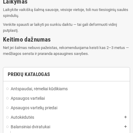
Laikymas
Laikykite vaikišką šalmą sausoje, vėsioje vietoje, toli nuo tiesioginių saulės
spindulių.
Venkite spausti ar laikyti po sunkiu daiktu — tai gali deformuoti vidinį
putplastį.
Keitimo dažnumas
Net jei šalmas nebuvo pažeistas, rekomenduojama keisti kas 2–3 metus —
medžiagos sensta ir praranda apsaugines savybes.
PREKIŲ KATALOGAS
Antspaudai, rėmeliai kūdikiams
Apsaugos varteliai
Apsaugos vartelių priedai
Autokėdutės
add
Balansiniai dviratukai
add