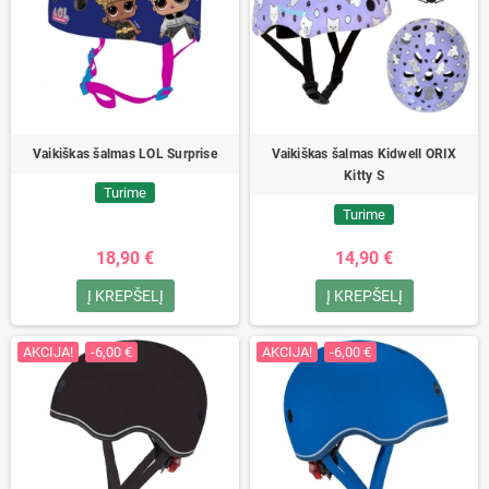
Vaikiškas šalmas LOL Surprise
Vaikiškas šalmas Kidwell ORIX
Kitty S
Turime
Turime
18,90 €
14,90 €
Į KREPŠELĮ
Į KREPŠELĮ
AKCIJA!
-6,00 €
AKCIJA!
-6,00 €