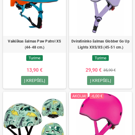
Vaikiškas šalmas Paw Patrol XS
Dviratininko šalmas Globber Go Up
(44-48 cm.)
Lights XXS/XS (45-51 cm.)
Turime
Turime
13,90 €
29,90 €
35,90 €
Į KREPŠELĮ
Į KREPŠELĮ
AKCIJA!
-6,00 €