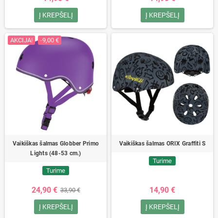
Į KREPŠELĮ
Į KREPŠELĮ
AKCIJA!
-9,00 €
Vaikiškas šalmas Globber Primo
Vaikiškas šalmas ORIX Graffiti S
Lights (48-53 cm.)
Turime
Turime
24,90 €
14,90 €
33,90 €
Į KREPŠELĮ
Į KREPŠELĮ