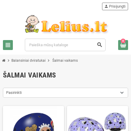
person
Prisijungti
0
view_headline
search
chevron_right
chevron_right
Balansiniai dviratukai
Šalmai vaikams
ŠALMAI VAIKAMS
Pasirinkti