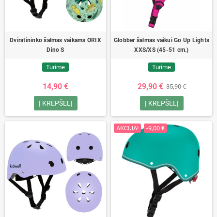
Dviratininko šalmas vaikams ORIX
Globber šalmas vaikui Go Up Lights
Dino S
XXS/XS (45-51 cm.)
Turime
Turime
14,90 €
29,90 €
35,90 €
Į KREPŠELĮ
Į KREPŠELĮ
AKCIJA!
-9,00 €