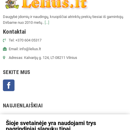
Daugybė įdomių ir naudingų, kruopščiai atrinktų prekių tiesiai iš gamintojų.
Dirbame nuo 2010 metų..
[...]
Kontaktai
Tel: +370 604 05317
Email: info@lelius.lt
Adresas: Kalvarijų g. 124, LT-08211 Vilnius
SEKITE MUS
Facebook
NAUJIENLAIŠKIAI
GERAI
Šioje svetainėje yra naudojami trys
pagrindiniai slapukų tipai.