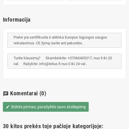
Informacija
Prekė yra sertifikuota ir atitinka Europos Sąjungos saugos
reikalavimus. CE žymą rasite ant pakuotės.
Turite klausimų? Skambinkite: +37060405317, nuo 9 iki 20
val. Rašykite: info@lelius.lt nuo 0 iki 24 val..
Komentarai
(0)
chat
Būkite pirmas, parašykite savo atsiliepimą
edit
30 kitos prekės toje pačioje kategorijoje: