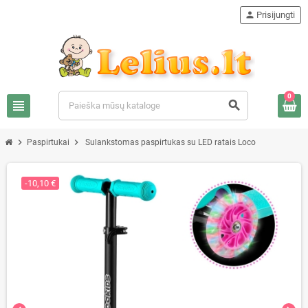
person
Prisijungti
0
view_headline
search
chevron_right
chevron_right
Paspirtukai
Sulankstomas paspirtukas su LED ratais Loco
-10,10 €