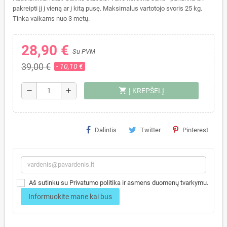
pakreipti jį į vieną ar į kitą pusę. Maksimalus vartotojo svoris 25 kg.
Tinka vaikams nuo 3 metų.
28,90 €
Su PVM
39,00 €
- 10,10 €
shopping_cart
remove
add
Į KREPŠELĮ
Dalintis
Twitter
Pinterest
Aš sutinku su Privatumo politika ir asmens duomenų tvarkymu.
Informuokite mane kai bus