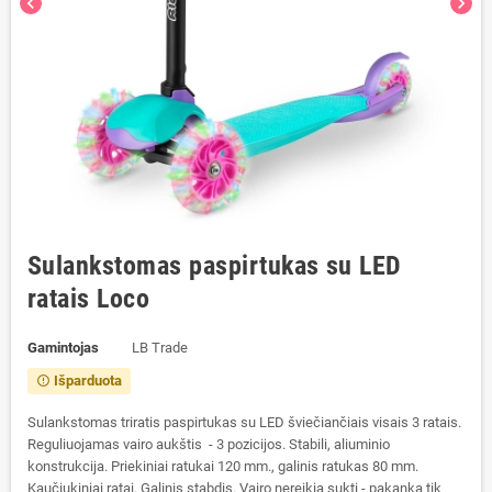
chevron_left
chevron_right
Sulankstomas paspirtukas su LED
ratais Loco
Gamintojas
LB Trade
Išparduota
error_outline
Sulankstomas triratis paspirtukas su LED šviečiančiais visais 3 ratais.
Reguliuojamas vairo aukštis - 3 pozicijos. Stabili, aliuminio
konstrukcija. Priekiniai ratukai 120 mm., galinis ratukas 80 mm.
Kaučiukiniai ratai. Galinis stabdis. Vairo nereikia sukti - pakanka tik