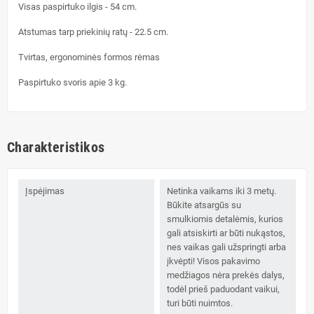
Visas paspirtuko ilgis - 54 cm.
Atstumas tarp priekinių ratų - 22.5 cm.
Tvirtas, ergonominės formos rėmas
Paspirtuko svoris apie 3 kg.
Charakteristikos
Įspėjimas
Netinka vaikams iki 3 metų.
Būkite atsargūs su
smulkiomis detalėmis, kurios
gali atsiskirti ar būti nukąstos,
nes vaikas gali užspringti arba
įkvėpti! Visos pakavimo
medžiagos nėra prekės dalys,
todėl prieš paduodant vaikui,
turi būti nuimtos.