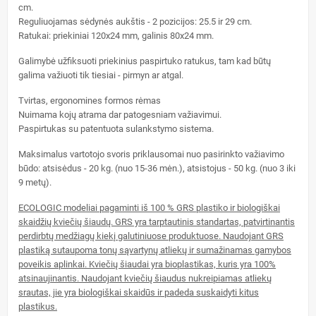
cm.
Reguliuojamas sėdynės aukštis - 2 pozicijos: 25.5 ir 29 cm.
Ratukai: priekiniai 120x24 mm, galinis 80x24 mm.
Galimybė užfiksuoti priekinius paspirtuko ratukus, tam kad būtų
galima važiuoti tik tiesiai - pirmyn ar atgal.
Tvirtas, ergonomines formos rėmas
Nuimama kojų atrama dar patogesniam važiavimui.
Paspirtukas su patentuota sulankstymo sistema.
Maksimalus vartotojo svoris priklausomai nuo pasirinkto važiavimo
būdo: atsisėdus - 20 kg. (nuo 15-36 mėn.), atsistojus - 50 kg. (nuo 3 iki
9 metų).
ECOLOGIC modeliai pagaminti iš 100 % GRS plastiko ir biologiškai
skaidžių kviečių šiaudų. GRS yra tarptautinis standartas, patvirtinantis
perdirbtų medžiagų kiekį galutiniuose produktuose. Naudojant GRS
plastiką sutaupoma tonų sąvartynų atliekų ir sumažinamas gamybos
poveikis aplinkai. Kviečių šiaudai yra bioplastikas, kuris yra 100%
atsinaujinantis. Naudojant kviečių šiaudus nukreipiamas atliekų
srautas, jie yra biologiškai skaidūs ir padeda suskaidyti kitus
plastikus.