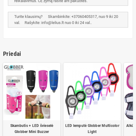
reikalavimus. CE žymą rasite ant pakuotės.
Turite klausimų? Skambinkite: +37060405317, nuo 9 iki 20
val. Rašykite: info@lelius.lt nuo 0 iki 24 val..
Priedai
Skambutis + LED švieselė
LED lemputė Globber Multicolor
Alkūn
Globber Mini Buzzer
Light