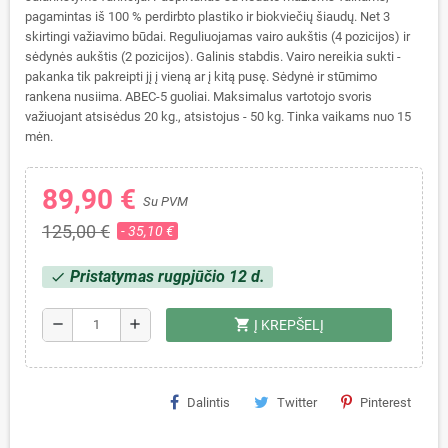
pagamintas iš 100 % perdirbto plastiko ir biokviečių šiaudų. Net 3
skirtingi važiavimo būdai. Reguliuojamas vairo aukštis (4 pozicijos) ir
sėdynės aukštis (2 pozicijos). Galinis stabdis. Vairo nereikia sukti -
pakanka tik pakreipti jį į vieną ar į kitą pusę. Sėdynė ir stūmimo
rankena nusiima. ABEC-5 guoliai. Maksimalus vartotojo svoris
važiuojant atsisėdus 20 kg., atsistojus - 50 kg. Tinka vaikams nuo 15
mėn.
89,90 €
Su PVM
125,00 €
- 35,10 €
Pristatymas rugpjūčio 12 d.
check
shopping_cart
remove
add
Į KREPŠELĮ
Dalintis
Twitter
Pinterest