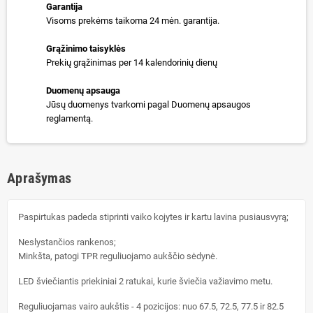
Garantija
Visoms prekėms taikoma 24 mėn. garantija.
Grąžinimo taisyklės
Prekių grąžinimas per 14 kalendorinių dienų
Duomenų apsauga
Jūsų duomenys tvarkomi pagal Duomenų apsaugos
reglamentą.
Aprašymas
Paspirtukas padeda stiprinti vaiko kojytes ir kartu lavina pusiausvyrą;
Neslystančios rankenos;
Minkšta, patogi TPR reguliuojamo aukščio sėdynė.
LED šviečiantis priekiniai 2 ratukai, kurie šviečia važiavimo metu.
Reguliuojamas vairo aukštis - 4 pozicijos: nuo 67.5, 72.5, 77.5 ir 82.5