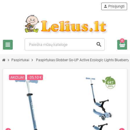
person
Prisijungti
0
view_headline
search
chevron_right
chevron_right
Paspirtukai
Paspirtukas Globber Go-UP Active Ecologic Lights Blueberry
AKCIJA!
-35,10 €