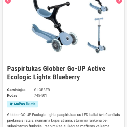
chevron_left
chevron_right
Paspirtukas Globber Go-UP Active
Ecologic Lights Blueberry
Gamintojas
GLOBBER
Kodas
745-501
Mažas likutis
notifications_active
Globber GO-UP Ecologic Lights paspirtukas su LED baltai šviečiančiais
priekiniais ratais, nuimama kojos atrama, stumimo rankena bei
sulankstymo funkcija. Paspirtukas su kėdute mažiems vaikams,