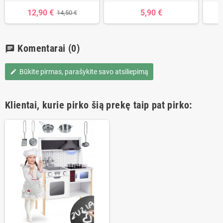
12,90 €
5,90 €
14,50 €
Komentarai
(0)
chat
Būkite pirmas, parašykite savo atsiliepimą
edit
Klientai, kurie pirko šią prekę taip pat pirko: