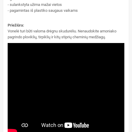
- sulankstyta užima mažai vietos
- pagamintas iš plastiko saugaus vaikams
Priežiūra:
Vonelė turi būti valoma drėgnu skudurėliu. Nenaudokite amoniako
pagrindo ploviklių, tirpiklių ir kitų stiprių cheminių medžiagų.