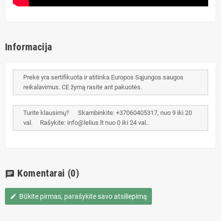
Informacija
Prekė yra sertifikuota ir atitinka Europos Sąjungos saugos
reikalavimus. CE žymą rasite ant pakuotės.
Turite klausimų? Skambinkite: +37060405317, nuo 9 iki 20
val. Rašykite: info@lelius.lt nuo 0 iki 24 val..
Komentarai
(0)
chat
Būkite pirmas, parašykite savo atsiliepimą
edit