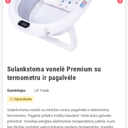
chevron_left
chevron_right
Sulankstoma vonelė Premium su
termometru ir pagalvėle
Gamintojas
LB Trade
Išparduota
error_outline
Sulankstoma vonelė su minkšta vonios pagalvėle ir elektroniniu
termometru. Pagalvė prilaiko kūdikį maudant. Vieta dušo galvutei
pritvirtinti. Vonelėje įrengtas elektroninis temperatūros jutiklis, kuris
leis tiksliai nustatyti vaikui tinkamą vandens temperatūrą. Vonelės