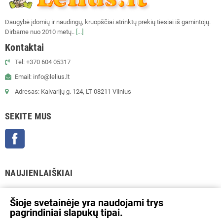
Daugybė įdomių ir naudingų, kruopščiai atrinktų prekių tiesiai iš gamintojų.
Dirbame nuo 2010 metų..
[...]
Kontaktai
Tel: +370 604 05317
Email: info@lelius.lt
Adresas: Kalvarijų g. 124, LT-08211 Vilnius
SEKITE MUS
Facebook
NAUJIENLAIŠKIAI
GERAI
Šioje svetainėje yra naudojami trys
pagrindiniai slapukų tipai.