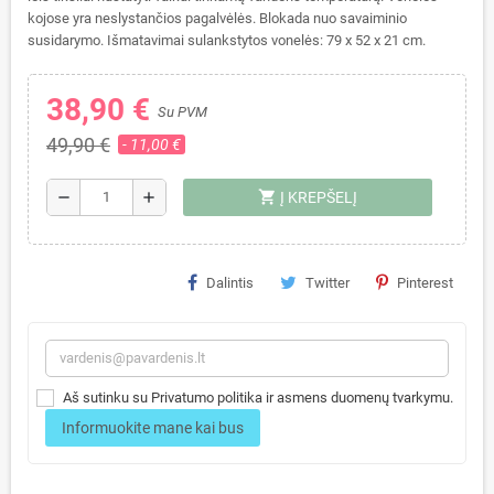
kojose yra neslystančios pagalvėlės. Blokada nuo savaiminio
susidarymo. Išmatavimai sulankstytos vonelės: 79 x 52 x 21 cm.
38,90 €
Su PVM
49,90 €
- 11,00 €
shopping_cart
remove
add
Į KREPŠELĮ
Dalintis
Twitter
Pinterest
Aš sutinku su Privatumo politika ir asmens duomenų tvarkymu.
Informuokite mane kai bus