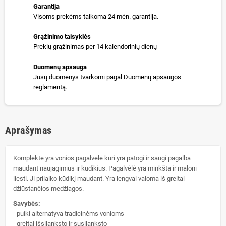
Garantija
Visoms prekėms taikoma 24 mėn. garantija.
Grąžinimo taisyklės
Prekių grąžinimas per 14 kalendorinių dienų
Duomenų apsauga
Jūsų duomenys tvarkomi pagal Duomenų apsaugos
reglamentą.
Aprašymas
Komplekte yra vonios pagalvėlė kuri yra patogi ir saugi pagalba
maudant naujagimius ir kūdikius. Pagalvėlė yra minkšta ir maloni
liesti. Ji prilaiko kūdikį maudant. Yra lengvai valoma iš greitai
džiūstančios medžiagos.
Savybės:
- puiki alternatyva tradicinėms vonioms
- greitai išsilanksto ir susilanksto