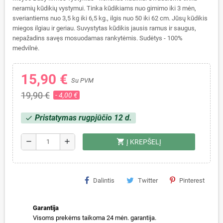
neramių kūdikių vystymui. Tinka kūdikiams nuo gimimo iki 3 mėn,
sveriantiems nuo 3,5 kg iki 6,5 kg., ilgis nuo 50 iki 62 cm. Jūsų kūdikis
miegos ilgiau ir geriau. Suvystytas kūdikis jausis ramus ir saugus,
nepažadins savęs mosuodamas rankytėmis. Sudėtys - 100%
medvilnė.
15,90 €
Su PVM
19,90 €
- 4,00 €
Pristatymas rugpjūčio 12 d.
check
shopping_cart
remove
add
Į KREPŠELĮ
Dalintis
Twitter
Pinterest
Garantija
Visoms prekėms taikoma 24 mėn. garantija.