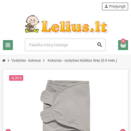
person
Prisijungti
0
view_headline
search
chevron_right
chevron_right
Vystyklai - kokonai
Kokonas - vystyklas kūdikiui Grey (0-3 mėn.)
-4,00 €