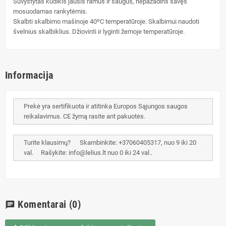
Suvystytas kūdikis jausis ramus ir saugus, nepažadins savęs
mosuodamas rankytėmis.
Skalbti skalbimo mašinoje 40ºC temperatūroje. Skalbimui naudoti
švelnius skalbiklius. Džiovinti ir lyginti žemoje temperatūroje.
Informacija
Prekė yra sertifikuota ir atitinka Europos Sąjungos saugos
reikalavimus. CE žymą rasite ant pakuotės.
Turite klausimų? Skambinkite: +37060405317, nuo 9 iki 20
val. Rašykite: info@lelius.lt nuo 0 iki 24 val..
Komentarai
(0)
chat