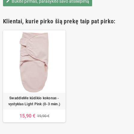
Būkite pirmas, parašykite savo atsiliepimą
edit
Klientai, kurie pirko šią prekę taip pat pirko:
SwaddleMe kūdikio kokonas -
vystyklas Light Pink (0-3 mėn.)
15,90 €
19,90 €