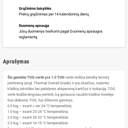
Grąžinimo taisyklės
Prekių grąžinimas per 14 kalendorinių dienų
Duomenų apsauga
Jūsų duomenys tvarkomi pagal Duomenų apsaugos
reglamentą.
Aprašymas
Šio gaminio TOG vertė yra 1.0 TOG
vertė reiškia bendrą terminį
įvertinimą (angl. Thermal Overall Grade) ir yra skaičius, rodantis
kūdikių tekstilės bei patalynės atsparumą karščiui ir izoliaciją. TOG
vertė leidžia lengviau įvertinti, ką geriausia naudoti kūdikio lovelėje.
Kuo didesnis TOG, tuo šiltesnis gaminys.
0.5 tog – esant > nei 24 °C temperatūrai;
1.0 tog – esant 23-24 °C temperatūrai;
2.0 tog – esant 20-22 °C temperatūrai;
2.5 tog – esant 16-19 °C temperatūrai.