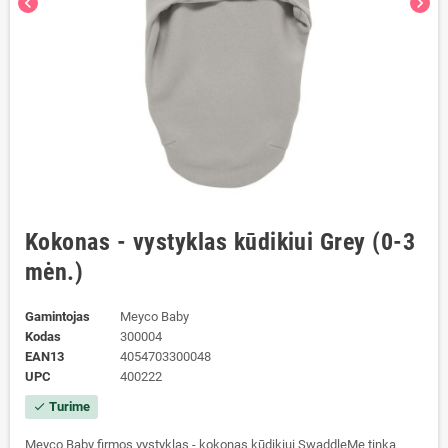
chevron_left
chevron_right
Kokonas - vystyklas kūdikiui Grey (0-3
mėn.)
Gamintojas
Meyco Baby
Kodas
300004
EAN13
4054703300048
UPC
400222
Turime
check
Meyco Baby firmos vystyklas - kokonas kūdikiui SwaddleMe tinka