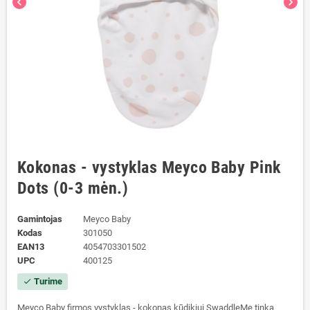
chevron_left
chevron_right
Kokonas - vystyklas Meyco Baby Pink
Dots (0-3 mėn.)
Gamintojas
Meyco Baby
Kodas
301050
EAN13
4054703301502
UPC
400125
Turime
check
Meyco Baby firmos vystyklas - kokonas kūdikiui SwaddleMe tinka