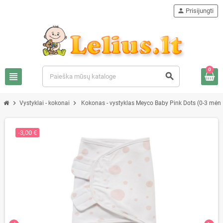
person
Prisijungti
0
view_headline
search
chevron_right
chevron_right
Vystyklai - kokonai
Kokonas - vystyklas Meyco Baby Pink Dots (0-3 mėn.
-3,00 €