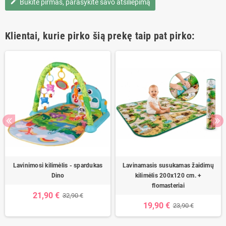
Būkite pirmas, parašykite savo atsiliepimą
edit
Klientai, kurie pirko šią prekę taip pat pirko:
Lavinimosi kilimėlis - spardukas
Lavinamasis susukamas žaidimų
Dino
kilimėlis 200x120 cm. +
flomasteriai
21,90 €
32,90 €
19,90 €
23,90 €