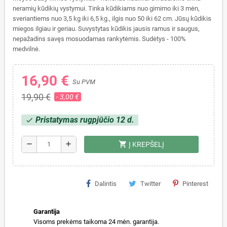
neramių kūdikių vystymui. Tinka kūdikiams nuo gimimo iki 3 mėn,
sveriantiems nuo 3,5 kg iki 6,5 kg., ilgis nuo 50 iki 62 cm. Jūsų kūdikis
miegos ilgiau ir geriau. Suvystytas kūdikis jausis ramus ir saugus,
nepažadins savęs mosuodamas rankytėmis. Sudėtys - 100%
medvilnė.
16,90 €
Su PVM
19,90 €
- 3,00 €
Pristatymas rugpjūčio 12 d.
check
shopping_cart
remove
add
Į KREPŠELĮ
Dalintis
Twitter
Pinterest
Garantija
Visoms prekėms taikoma 24 mėn. garantija.