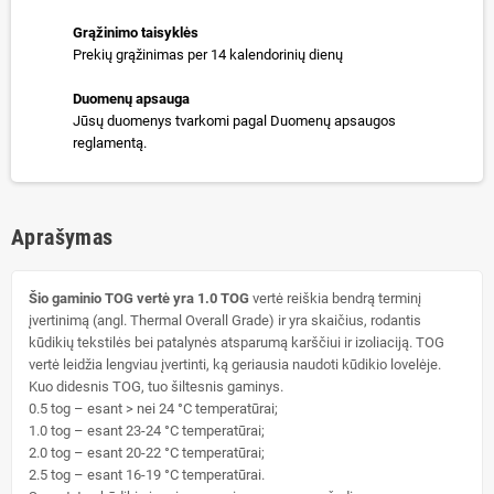
Grąžinimo taisyklės
Prekių grąžinimas per 14 kalendorinių dienų
Duomenų apsauga
Jūsų duomenys tvarkomi pagal Duomenų apsaugos
reglamentą.
Aprašymas
Šio gaminio TOG vertė yra 1.0 TOG
vertė reiškia bendrą terminį
įvertinimą (angl. Thermal Overall Grade) ir yra skaičius, rodantis
kūdikių tekstilės bei patalynės atsparumą karščiui ir izoliaciją. TOG
vertė leidžia lengviau įvertinti, ką geriausia naudoti kūdikio lovelėje.
Kuo didesnis TOG, tuo šiltesnis gaminys.
0.5 tog – esant > nei 24 °C temperatūrai;
1.0 tog – esant 23-24 °C temperatūrai;
2.0 tog – esant 20-22 °C temperatūrai;
2.5 tog – esant 16-19 °C temperatūrai.