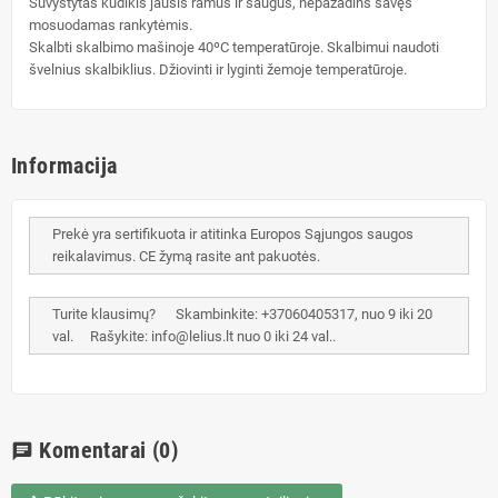
Suvystytas kūdikis jausis ramus ir saugus, nepažadins savęs
mosuodamas rankytėmis.
Skalbti skalbimo mašinoje 40ºC temperatūroje. Skalbimui naudoti
švelnius skalbiklius. Džiovinti ir lyginti žemoje temperatūroje.
Informacija
Prekė yra sertifikuota ir atitinka Europos Sąjungos saugos
reikalavimus. CE žymą rasite ant pakuotės.
Turite klausimų? Skambinkite: +37060405317, nuo 9 iki 20
val. Rašykite: info@lelius.lt nuo 0 iki 24 val..
Komentarai
(0)
chat