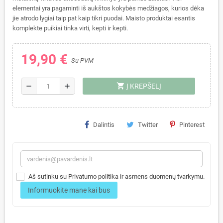
elementai yra pagaminti iš aukštos kokybės medžiagos, kurios dėka
jie atrodo lygiai taip pat kaip tikri puodai. Maisto produktai esantis
komplekte puikiai tinka virti, kepti ir kepti.
19,90 €
Su PVM
shopping_cart
remove
add
Į KREPŠELĮ
Dalintis
Twitter
Pinterest
Aš sutinku su Privatumo politika ir asmens duomenų tvarkymu.
Informuokite mane kai bus