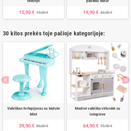
rinkinys
padėklu Natur
15,90 €
19,90 €
19,00 €
32,00 €
30 kitos prekės toje pačioje kategorijoje:
Vaikiškas fortepijonas su kėdute
Medinė vaikiška virtuvėlė su
Mint
indaplove
39,90 €
64,90 €
50,00 €
79,90 €