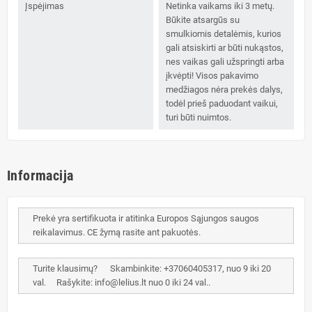
Įspėjimas
Netinka vaikams iki 3 metų.
Būkite atsargūs su
smulkiomis detalėmis, kurios
gali atsiskirti ar būti nukąstos,
nes vaikas gali užspringti arba
įkvėpti! Visos pakavimo
medžiagos nėra prekės dalys,
todėl prieš paduodant vaikui,
turi būti nuimtos.
Informacija
Prekė yra sertifikuota ir atitinka Europos Sąjungos saugos
reikalavimus. CE žymą rasite ant pakuotės.
Turite klausimų? Skambinkite: +37060405317, nuo 9 iki 20
val. Rašykite: info@lelius.lt nuo 0 iki 24 val..