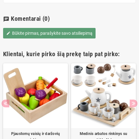
Komentarai
(0)
chat
Būkite pirmas, parašykite savo atsiliepimą
edit
Klientai, kurie pirko šią prekę taip pat pirko:
Pjaustomų vaisių ir daržovių
Medinis arbatos rinkinys su