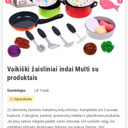
chevron_left
chevron_right
Vaikiški žaisliniai indai Multi su
produktais
Gamintojas
LB Trade
Išparduota
error_outline
22 elementų žaislinis metalinių indų rinkinys. Komplekte yra 2 puodai,
keptuvė, 2 dangčiai, įrankiai, prieskonių indeliai ir plastikiniai produktai.
Jei jūsų vaikas mėgsta padėti Jums virtuvėje, kol ruošiate valgį, šis
metalinių virtuvės aksesuarų rinkinys yra puikus žaislas. Visi