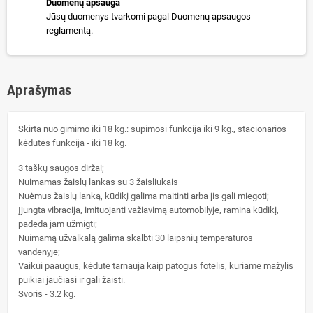
Duomenų apsauga
Jūsų duomenys tvarkomi pagal Duomenų apsaugos
reglamentą.
Aprašymas
Skirta nuo gimimo iki 18 kg.: supimosi funkcija iki 9 kg., stacionarios
kėdutės funkcija - iki 18 kg.
3 taškų saugos diržai;
Nuimamas žaislų lankas su 3 žaisliukais
Nuėmus žaislų lanką, kūdikį galima maitinti arba jis gali miegoti;
Įjungta vibracija, imituojanti važiavimą automobilyje, ramina kūdikį,
padeda jam užmigti;
Nuimamą užvalkalą galima skalbti 30 laipsnių temperatūros
vandenyje;
Vaikui paaugus, kėdutė tarnauja kaip patogus fotelis, kuriame mažylis
puikiai jaučiasi ir gali žaisti.
Svoris - 3.2 kg.