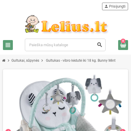
person
Prisijungti
0
view_headline
search
chevron_right
chevron_right
Gultukai, sūpynės
Gultukas - vibro kėdutė iki 18 kg. Bunny Mint