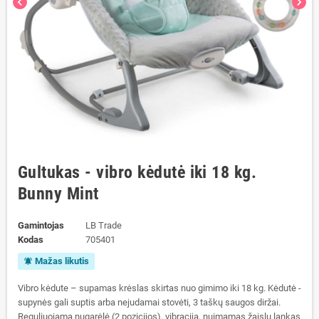
chevron_left
chevron_right
Gultukas - vibro kėdutė iki 18 kg.
Bunny Mint
Gamintojas
LB Trade
Kodas
705401
Mažas likutis
notifications_active
Vibro kėdute – supamas krėslas skirtas nuo gimimo iki 18 kg. Kėdutė -
supynės gali suptis arba nejudamai stovėti, 3 taškų saugos diržai.
Reguliuojama nugarėlė (2 pozicijos), vibracija, nuimamas žaislų lankas