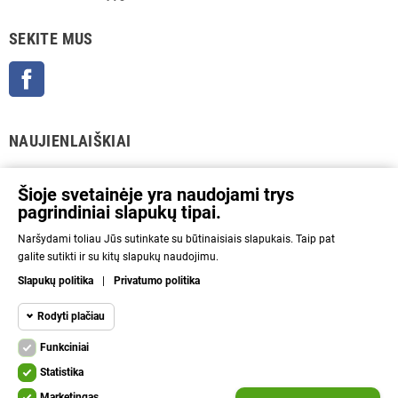
SEKITE MUS
Facebook
NAUJIENLAIŠKIAI
GERAI
Šioje svetainėje yra naudojami trys
pagrindiniai slapukų tipai.
Prenumeratos galėsite atsisakyti bet kuriuo metu. Tam tikslui mūsų kontaktinę
Naršydami toliau Jūs sutinkate su būtinaisiais slapukais. Taip pat
informaciją rasite parduotuvės taisyklėse.
galite sutikti ir su kitų slapukų naudojimu.
Aš sutinku su Privatumo politika ir asmens duomenų tvarkymu.
Slapukų politika
|
Privatumo politika
INFORMACIJA
Rodyti plačiau
Funkciniai
NAUDINGA
Funkciniai slapukai
Funkciniai
Statistika
Kad svetainę būtų įmanoma naudoti, būtinais
KITA
Marketingas