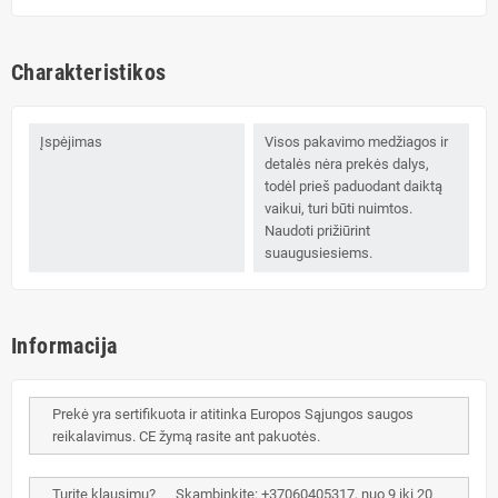
Charakteristikos
Įspėjimas
Visos pakavimo medžiagos ir
detalės nėra prekės dalys,
todėl prieš paduodant daiktą
vaikui, turi būti nuimtos.
Naudoti prižiūrint
suaugusiesiems.
Informacija
Prekė yra sertifikuota ir atitinka Europos Sąjungos saugos
reikalavimus. CE žymą rasite ant pakuotės.
Turite klausimų? Skambinkite: +37060405317, nuo 9 iki 20