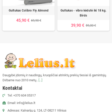
Gultukas Colibro Fly Almond
Gultukas - vibro kėdutė iki 18 kg.
Birds
45,90 €
69,90 €
39,90 €
59,00 €
Daugybė įdomių ir naudingų, kruopščiai atrinktų prekių tiesiai iš gamintojų.
Dirbame nuo 2010 metų..
[...]
Kontaktai
Tel: +370 604 05317
Email: info@lelius.lt
Adresas: Kalvarijų g. 124, LT-08211 Vilnius