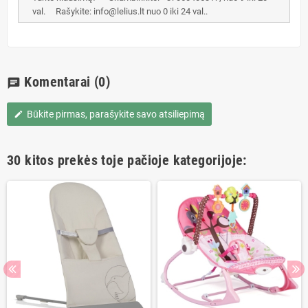
val. Rašykite: info@lelius.lt nuo 0 iki 24 val..
Komentarai
(0)
chat
Būkite pirmas, parašykite savo atsiliepimą
edit
30 kitos prekės toje pačioje kategorijoje: