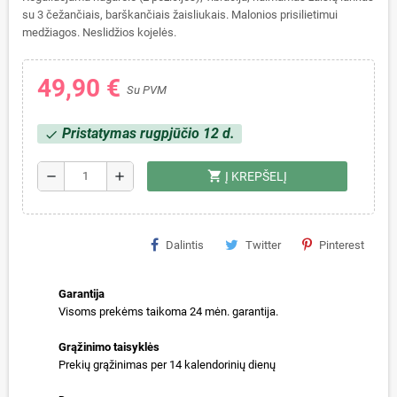
su 3 čežančiais, barškančiais žaisliukais. Malonios prisilietimui
medžiagos. Neslidžios kojelės.
49,90 €
Su PVM
Pristatymas rugpjūčio 12 d.
check
shopping_cart
remove
add
Į KREPŠELĮ
Dalintis
Twitter
Pinterest
Garantija
Visoms prekėms taikoma 24 mėn. garantija.
Grąžinimo taisyklės
Prekių grąžinimas per 14 kalendorinių dienų