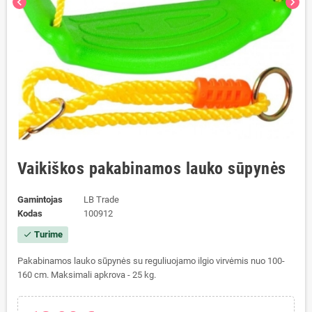
chevron_left
chevron_right
Vaikiškos pakabinamos lauko sūpynės
Gamintojas
LB Trade
Kodas
100912
Turime
check
Pakabinamos lauko sūpynės su reguliuojamo ilgio virvėmis nuo 100-
160 cm. Maksimali apkrova - 25 kg.