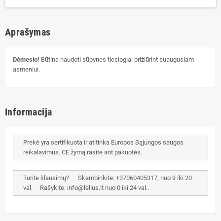
Aprašymas
Dėmesio!
Būtina naudoti sūpynes tiesiogiai prižiūrint suaugusiam
asmeniui.
Informacija
Prekė yra sertifikuota ir atitinka Europos Sąjungos saugos
reikalavimus. CE žymą rasite ant pakuotės.
Turite klausimų? Skambinkite: +37060405317, nuo 9 iki 20
val. Rašykite: info@lelius.lt nuo 0 iki 24 val..