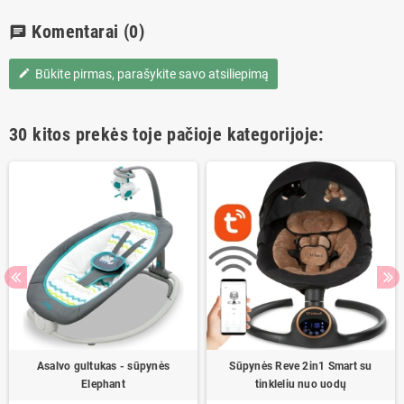
Komentarai
(0)
chat
Būkite pirmas, parašykite savo atsiliepimą
edit
30 kitos prekės toje pačioje kategorijoje:
Asalvo gultukas - sūpynės
Sūpynės Reve 2in1 Smart su
Elephant
tinkleliu nuo uodų