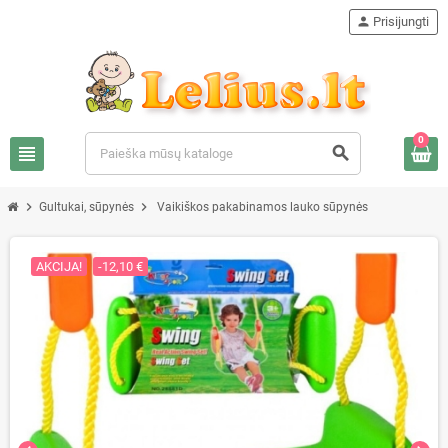
person
Prisijungti
0
view_headline
search
chevron_right
chevron_right
Gultukai, sūpynės
Vaikiškos pakabinamos lauko sūpynės
AKCIJA!
-12,10 €