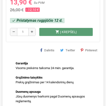
13,90 €
Su PVM
26,00 €
- 12,10 €
Pristatymas rugpjūčio 12 d.
check
shopping_cart
remove
add
Į KREPŠELĮ
Dalintis
Twitter
Pinterest
Garantija
Visoms prekėms taikoma 24 mėn. garantija.
Grąžinimo taisyklės
Prekių grąžinimas per 14 kalendorinių dienų
Duomenų apsauga
Jūsų duomenys tvarkomi pagal Duomenų apsaugos
reglamentą.