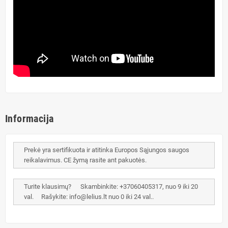
Informacija
Prekė yra sertifikuota ir atitinka Europos Sąjungos saugos
reikalavimus. CE žymą rasite ant pakuotės.
Turite klausimų? Skambinkite: +37060405317, nuo 9 iki 20
val. Rašykite: info@lelius.lt nuo 0 iki 24 val..