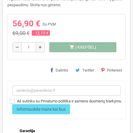
paspaudimu. Skirta nuo gimimo.
56,90 €
Su PVM
69,00 €
- 12,10 €
shopping_cart
remove
add
Į KREPŠELĮ
Dalintis
Twitter
Pinterest
Aš sutinku su Privatumo politika ir asmens duomenų tvarkymu.
Informuokite mane kai bus
Garantija