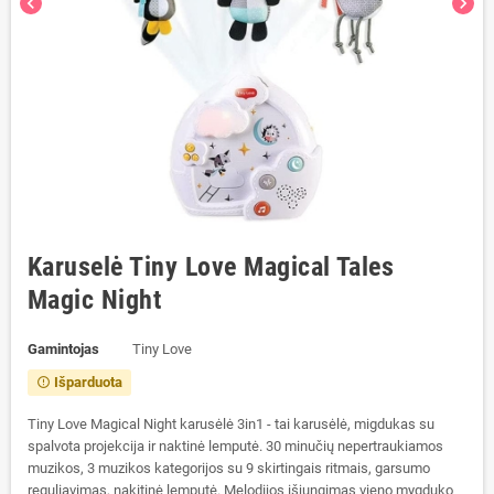
chevron_left
chevron_right
Karuselė Tiny Love Magical Tales
Magic Night
Gamintojas
Tiny Love
Išparduota
error_outline
Tiny Love Magical Night karusėlė 3in1 - tai karusėlė, migdukas su
spalvota projekcija ir naktinė lemputė. 30 minučių nepertraukiamos
muzikos, 3 muzikos kategorijos su 9 skirtingais ritmais, garsumo
reguliavimas, nakitinė lemputė. Melodijos išjungimas vieno mygduko