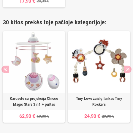
17,90 €
20,39 €
30 kitos prekės toje pačioje kategorijoje:
Karuselė su projekcija Chicco
Tiny Love žaislų lankas Tiny
Magic Stars 3in1 + pultas
Rockers
62,90 €
24,90 €
69,00 €
29,90 €