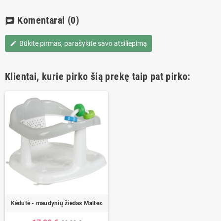
Komentarai
(0)
chat
Būkite pirmas, parašykite savo atsiliepimą
edit
Klientai, kurie pirko šią prekę taip pat pirko:
Kėdutė - maudynių žiedas Maltex