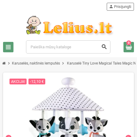
person
Prisijungti
0
view_headline
search
chevron_right
chevron_right
Karuselės, naktinės lemputės
Karuselė Tiny Love Magical Tales Magic N
AKCIJA!
-12,10 €