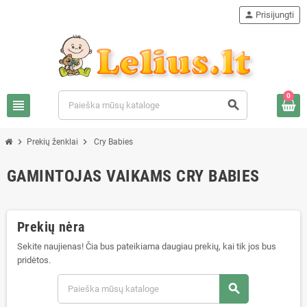
person
Prisijungti
0
view_headline
search
chevron_right
chevron_right
Prekių ženklai
Cry Babies
GAMINTOJAS VAIKAMS CRY BABIES
Prekių nėra
Sekite naujienas! Čia bus pateikiama daugiau prekių, kai tik jos bus
pridėtos.
search