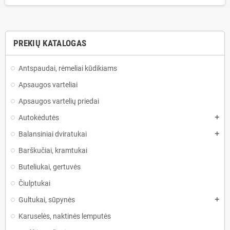
PREKIŲ KATALOGAS
Antspaudai, rėmeliai kūdikiams
Apsaugos varteliai
Apsaugos vartelių priedai
Autokėdutės
add
Balansiniai dviratukai
add
Barškučiai, kramtukai
Buteliukai, gertuvės
Čiulptukai
Gultukai, sūpynės
add
Karuselės, naktinės lemputės