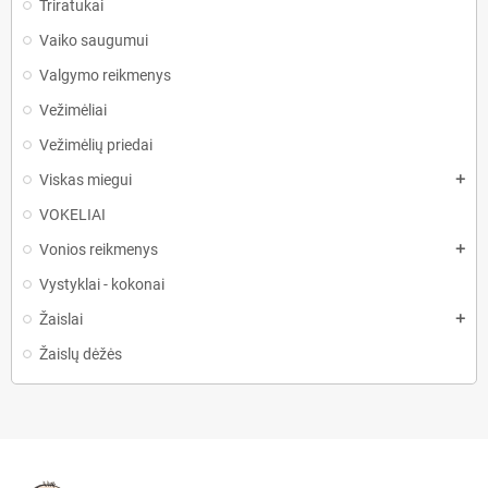
Triratukai
Vaiko saugumui
Valgymo reikmenys
Vežimėliai
Vežimėlių priedai
Viskas miegui
add
VOKELIAI
Vonios reikmenys
add
Vystyklai - kokonai
Žaislai
add
Žaislų dėžės