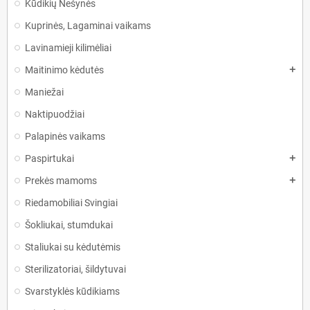
Kūdikių Nešynės
Kuprinės, Lagaminai vaikams
Lavinamieji kilimėliai
Maitinimo kėdutės
add
Maniežai
Naktipuodžiai
Palapinės vaikams
Paspirtukai
add
Prekės mamoms
add
Riedamobiliai Svingiai
Šokliukai, stumdukai
Staliukai su kėdutėmis
Sterilizatoriai, šildytuvai
Svarstyklės kūdikiams